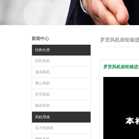
新闻中心
罗茨风机齿轮箱
结构分类
回转风机
罗茨风机齿轮箱进
漩涡风机
离心风机
罗茨风机
轴流风机
风机用途
反冲洗风机