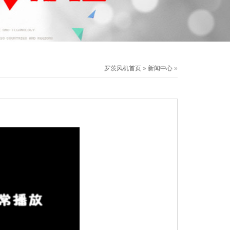
罗茨风机首页
»
新闻中心
»