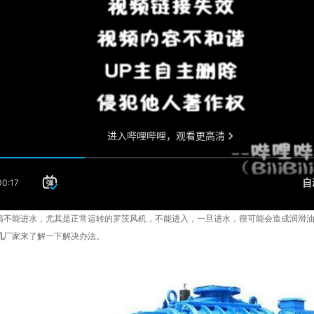
能进水，尤其是正常运转的罗茨风机，不能进入，一旦进水，很可能会造成润滑油
机
厂家来了解一下解决办法。