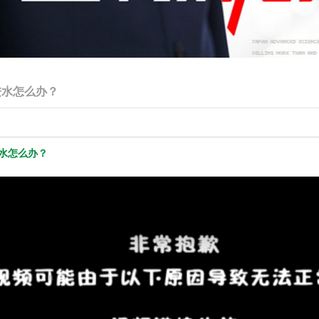
进水怎么办？
水怎么办？