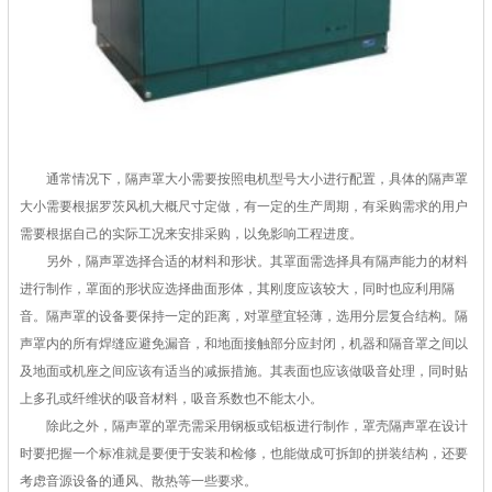
通常情况下，隔声罩大小需要按照电机型号大小进行配置，具体的隔声罩
大小需要根据罗茨风机大概尺寸定做，有一定的生产周期，有采购需求的用户
需要根据自己的实际工况来安排采购，以免影响工程进度。
另外，隔声罩选择合适的材料和形状。其罩面需选择具有隔声能力的材料
进行制作，罩面的形状应选择曲面形体，其刚度应该较大，同时也应利用隔
音。隔声罩的设备要保持一定的距离，对罩壁宜轻薄，选用分层复合结构。隔
声罩内的所有焊缝应避免漏音，和地面接触部分应封闭，机器和隔音罩之间以
及地面或机座之间应该有适当的减振措施。其表面也应该做吸音处理，同时贴
上多孔或纤维状的吸音材料，吸音系数也不能太小。
除此之外，隔声罩的罩壳需采用钢板或铝板进行制作，罩壳隔声罩在设计
时要把握一个标准就是要便于安装和检修，也能做成可拆卸的拼装结构，还要
考虑音源设备的通风、散热等一些要求。