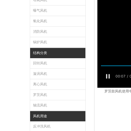
增氧风机
曝气风机
氧化风机
消防风机
锅炉风机
结构分类
回转风机
漩涡风机
离心风机
罗茨鼓风机使用中温
罗茨风机
轴流风机
风机用途
反冲洗风机