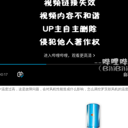
度过高，这是故障问题，会对风机性能造成什么影响，怎么调控罗茨鼓风机的温度