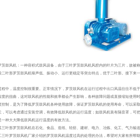
鼓风机：一种容积式鼓风设备，由于三叶罗茨鼓风机风腔内的叶片为三片，故被称
较二叶形罗茨鼓风机噪声低、振动小、运行更稳定等突出特点，优于二叶形。接下来
。
中，温度控制很重要。正常情况下，罗茨鼓风机在运行过程中出口风温往往不低于8
程度的扭曲，这对鼓风机的性能和效率都会产生影响，各种故障问题或直接缩短使用
制，是为了降低罗茨鼓风机各种使用故障，保证罗茨鼓风机的使用寿命，可以采取
天，可以考虑通过安装空调，有效降低鼓风机的运行温度；如鼓风机装有隔音罩，可
是一种大大降低鼓风机运行温度的有效方法。
叶形罗茨鼓风机在石化、食品、造纸、轻纺、建材、电力、冶炼、化工、气力输送
叶罗茨鼓风机厂家介绍的罗茨鼓风机温度过高的处理的办法，希望对大家有所帮助