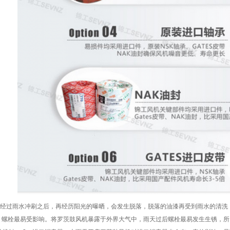
漆经过雨水冲刷之后，再经历阳光的曝晒，会发生脱落，脱落的油漆再受到雨水的清洗
、螺栓最易受影响。将罗茨鼓风机暴露于外界大气中，雨天过后螺栓最易发生生锈，所