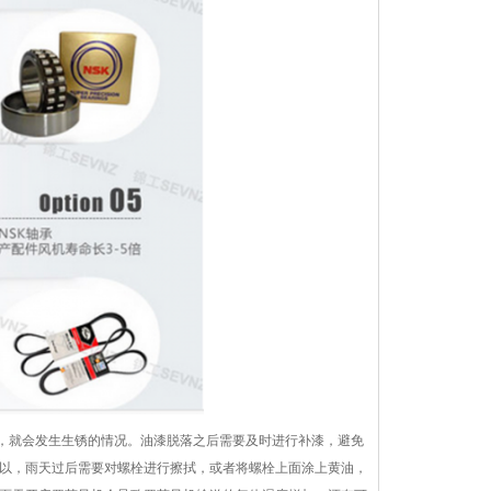
，就会发生生锈的情况。油漆脱落之后需要及时进行补漆，避免
以，雨天过后需要对螺栓进行擦拭，或者将螺栓上面涂上黄油，