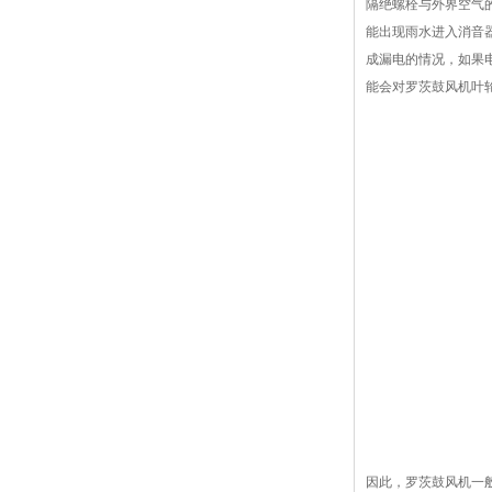
隔绝螺栓与外界空气
能出现雨水进入消音
成漏电的情况，如果
能会对罗茨鼓风机叶
因此，罗茨鼓风机一