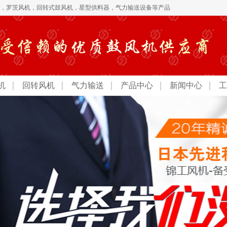
，
罗茨风机
，
回转式鼓风机
，
星型供料器，气力输送设备
等产品
机
回转风机
气力输送
产品中心
新闻中心
工