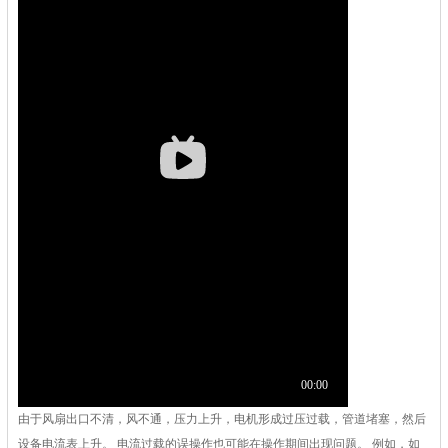
由于风扇出口不清，风不通，压力上升，电机形成过压过载，管道堵塞，然后
设备电流表上升。 电流过载的误操作也可能在操作期间出现问题。 例如，如