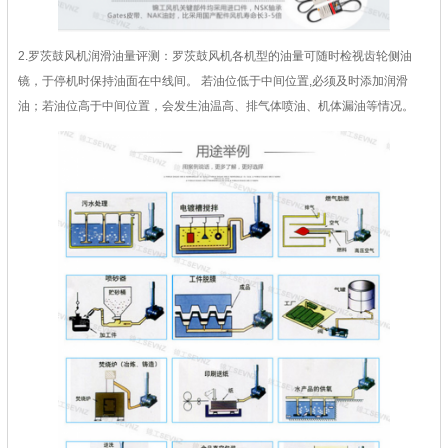
2.罗茨鼓风机润滑油量评测：罗茨鼓风机各机型的油量可随时检视齿轮侧油
镜，于停机时保持油面在中线间。 若油位低于中间位置,必须及时添加润滑
油；若油位高于中间位置，会发生油温高、排气体喷油、机体漏油等情况。