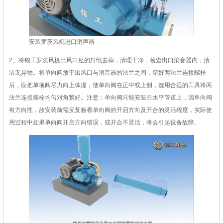
安装罗茨风机进口消声器
2、将锦工罗茨风机出风口处的封纸去掉，清理干净，检查出口消音器内，清
洁无异物。将单向阀放于出风口与消音器的法兰之间，穿好两法兰连接螺栓
后，应把单项阀尽力向上体提，使单向阀在正中或上侧，选用合适的工具将两
法兰连接螺栓均匀对角紧好。注意：单向阀只能安装在水平管道上，因单向阀
有方向性，故安装前需反复验看单向阀的开启方向及开合的灵活程度，实际使
用过程中如果单向阀开启方向错误，或开合不灵活，将会引起设备故障。