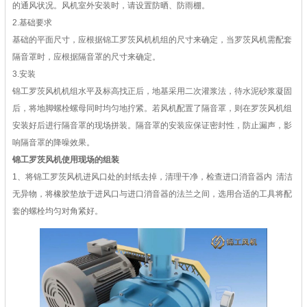
的通风状况。风机室外安装时，请设置防晒、防雨棚。
2.基础要求
基础的平面尺寸，应根据锦工罗茨风机机组的尺寸来确定，当罗茨风机需配套
隔音罩时，应根据隔音罩的尺寸来确定。
3.安装
锦工罗茨风机机组水平及标高找正后，地基采用二次灌浆法，待水泥砂浆凝固
后，将地脚螺栓螺母同时均匀地拧紧。若风机配置了隔音罩，则在罗茨风机组
安装好后进行隔音罩的现场拼装。隔音罩的安装应保证密封性，防止漏声，影
响隔音罩的降噪效果。
锦工罗茨风机使用现场的组装
1、将锦工罗茨风机进风口处的封纸去掉，清理干净，检查进口消音器内 清洁
无异物，将橡胶垫放于进风口与进口消音器的法兰之间，选用合适的工具将配
套的螺栓均匀对角紧好。