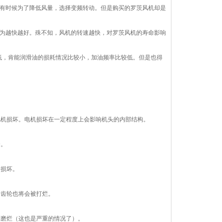
，有时候为了降低风量，选择变频转动。但是购买的罗茨风机却是
以为越快越好。殊不知，风机的转速越快，对罗茨风机的寿命影响
较低，肯能润滑油的损耗情况比较小，加油频率比较低。但是也得
电机损坏。电机损坏在一定程度上会影响机头的内部结构。
合。
磨损坏。
，齿轮也将会被打烂。
别磨烂（这也是严重的情况了）。