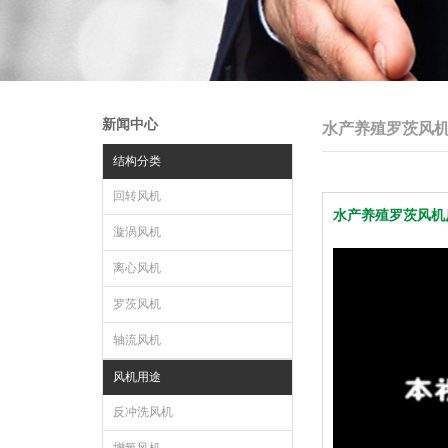
新闻中心
水产养殖罗茨风
结构分类
回转风机
水产养殖罗茨风机
漩涡风机
离心风机
罗茨风机
轴流风机
风机用途
反冲洗风机