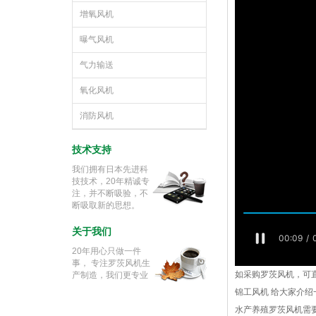
增氧风机
曝气风机
气力输送
氧化风机
消防风机
技术支持
我们拥有日本先进科
技技术，20年精诚专
注，并不断吸验，不
断吸取新的思想。
关于我们
20年用心只做一件
事， 专注罗茨风机生
如采购罗茨风机，可直接
产制造，我们更专业
锦工风机 给大家介
水产养殖罗茨风机需