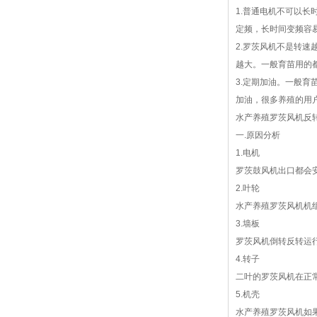
1.普通电机不可以
定频，长时间变频容
2.罗茨风机不是转
越大。一般育苗用的都
3.定期加油。一般
加油，很多养殖的用
水产养殖罗茨风机反
一.原因分析
1.电机
罗茨鼓风机出口都会
2.叶轮
水产养殖罗茨风机机
3.墙板
罗茨风机倒转反转运
4.转子
二叶的罗茨风机在正
5.机壳
水产养殖罗茨风机如