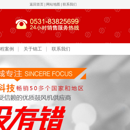
返回首页
|
网站地图
|
联系我们
程案例
关于锦工
联系我们