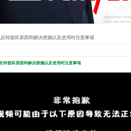
机反转损坏原因和解决措施以及使用时注意事项
反转损坏原因和解决措施以及使用时注意事项