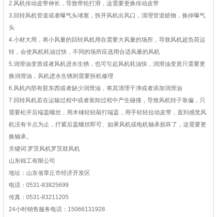
2.风机传动皮带伸长，导致带轮打滑，这需要更换传动皮带
3.回转风机管道或者曝气头堵塞，拆开风机出风口，清理管道赃物，换掉曝气
头
4.小材大用，将小风量的回转风机用在需要大风量的场所，导致风机超负荷运
转，会使风机耗油过快，不同的场所应选用合适风量的风机
5.润滑油变质或者风机进水生锈，也可引起风机耗油快，润滑油变质只需要更
换润滑油，风机进水生锈则需要拆机修理
6.风机内部有脏东西或者缺少润滑油，将其清理干净或者添加润滑油
7.回转风机若在运输过程中或者装卸过程中产生碰撞，导致风机转子靠偏，只
需要松开后端盖螺丝，用木锤轻轻敲打端盖，用手轻轻拉动皮带，直到感觉风
机没有卡点为止，拧紧后盖螺丝即可、如果风机或电机轴承损坏了，这需要更
换轴承。
关键词:
罗茨风机
罗茨鼓风机
山东锦工有限公司
地址：山东省章丘市经济开发区
电话：0531-83825699
传真：0531-83211205
24小时销售服务电话：15066131928