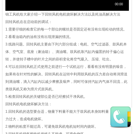
锦工风机给大家介绍一下
回转风机
电机烧坏解决方法以及耗油高解决方法
回转风机在在启动前的调试：
1.需要仔细的检查它的每一个部位的螺丝是否固定还有没有出现松动的情况。
2.看看油箱内的油有没有出现泄漏的情况。
3.线路问题。回转风机主要由下列六部分组成：电机、空气过滤器、鼓风机本
体、空气室、底座（兼油箱）、滴油嘴。鼓风机靠汽缸内偏置的转子偏心运
转，并使转子槽中的叶片之间的容积变化将空气吸入、压缩、吐出。
4.可以在回转风机正式使用之前进行一个试机运行，看看有没有明显的噪音，
如果有在针对性的解决。回转风机在运转中利用鼓风机的压力差自动将润滑送
到滴油嘴，滴入汽缸内以减少摩擦及噪声，同时可保持汽缸内气体不回流，此
类鼓风机又称为滑片式鼓风机。
5.检查回转风机的关键部位是否已经擦拭干净风机。
回转风机电机烧坏解决方法：
1.回转风机的选型要合适，物量下料量不能大于鼓风机本身卸料量，可避免压
力过大，造成电机烧坏。
2.物料的粘度不能过高，可避免鼓风机电机短时间内烧坏。