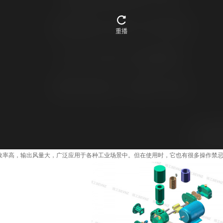
效率高，输出风量大，广泛应用于各种工业场景中。但在使用时，它也有很多操作禁