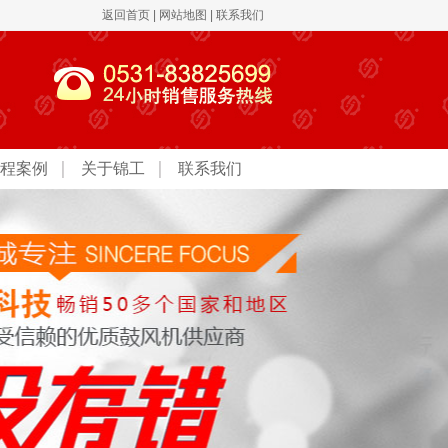
返回首页
|
网站地图
|
联系我们
程案例
关于锦工
联系我们