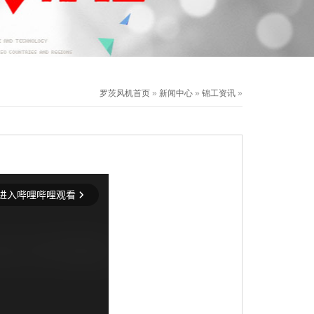
罗茨风机首页
»
新闻中心
»
锦工资讯
»