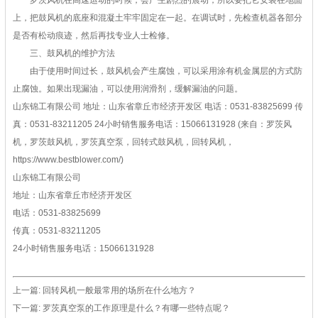
罗茨风机在高速运动的时候，会产生剧烈的震动，所以要把它安装在地面
上，把鼓风机的底座和混凝土牢牢固定在一起。在调试时，先检查机器各部分
是否有松动痕迹，然后再找专业人士检修。
三、鼓风机的维护方法
由于使用时间过长，鼓风机会产生腐蚀，可以采用涂有机金属层的方式防
止腐蚀。如果出现漏油，可以使用润滑剂，缓解漏油的问题。
山东锦工有限公司
地址：山东省章丘市经济开发区
电话：0531-83825699
传
真：0531-83211205
24小时销售服务电话：15066131928
(来自：罗茨风
机，罗茨鼓风机，罗茨真空泵，回转式鼓风机，回转风机，
https://www.bestblower.com/)
山东锦工有限公司
地址：山东省章丘市经济开发区
电话：0531-83825699
传真：0531-83211205
24小时销售服务电话：15066131928
上一篇:
回转风机一般最常用的场所在什么地方？
下一篇:
罗茨真空泵的工作原理是什么？有哪一些特点呢？