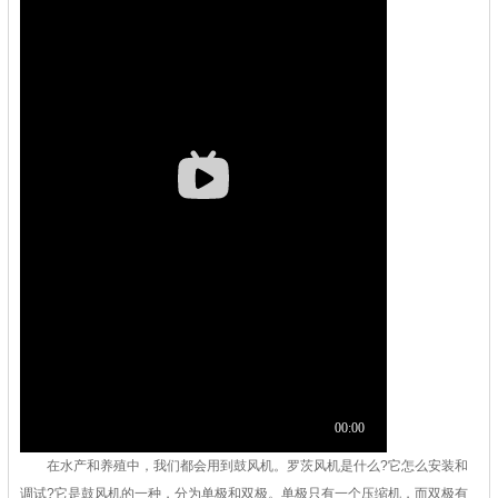
在水产和养殖中，我们都会用到鼓风机。
罗茨风机
是什么?它怎么安装和
调试?它是鼓风机的一种，分为单极和双极。单极只有一个压缩机，而双极有