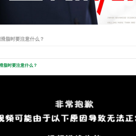
润滑脂时要注意什么？
滑脂时要注意什么？