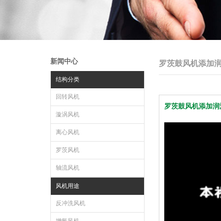
新闻中心
罗茨鼓风机添加
结构分类
回转风机
罗茨鼓风机添加润
漩涡风机
离心风机
罗茨风机
轴流风机
风机用途
反冲洗风机