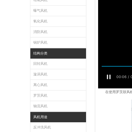
增氧风机
曝气风机
氧化风机
消防风机
锅炉风机
结构分类
回转风机
漩涡风机
离心风机
在使用
罗茨鼓风
罗茨风机
轴流风机
风机用途
反冲洗风机