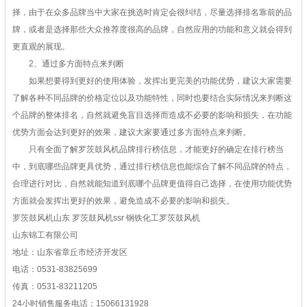
择，由于在众多品牌当中大家在挑选时肯定会很纠结，尽量选择排名靠前的品
牌，或者是选择那些大众推荐度很高的品牌，自然应用的功能和意义就会得到
更直观的展现。
2、通过多方面特点来判断
如果想要得到更好的使用体验，发挥出更完美的功能优势，建议大家需要
了解各种不同品牌的价格定位以及功能特性，同时也要结合实际情况来判断这
个品牌的整体排名，自然就避免盲目选择而造成不必要的影响和损失，在功能
优势方面会达到更好的效果，建议大家要通过多方面特点来判断。
只有全面了解罗茨鼓风机品牌排行榜信息，才能更好的确定在排行榜当
中，到底哪些品牌更具优势，通过排行榜信息也能综合了解不同品牌的特点，
合理进行对比，自然就能知道到底哪个品牌更值得自己选择，在使用功能优势
方面就会发挥出更好的效果，避免造成不必要的影响和损失。
罗茨鼓风机山东 罗茨鼓风机ssr 钢铁化工罗茨鼓风机
山东锦工有限公司
地址：山东省章丘市经济开发区
电话：0531-83825699
传真：0531-83211205
24小时销售服务电话：15066131928