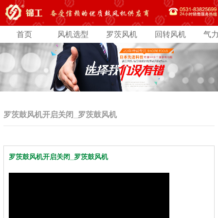
首页
风机选型
罗茨风机
回转风机
气
罗茨鼓风机开启关闭_罗茨鼓风机
罗茨鼓风机开启关闭_罗茨鼓风机