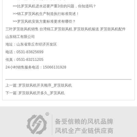
>>比罗茨风机进水还要严重3倍的问题，你知道吗？
>>锦工罗茨风机生产制造执行标准简述！
>>罗茨风机安装方案标准要求有哪些？
三叶罗茨鼓风机销售 台湾锦工罗茨鼓风机 罗茨鼓风机输送 罗茨鼓风机配件
山东锦工有限公司
地址：山东省章丘市经济开发区
电话：0531-83825699
传真：0531-83211205
24小时销售服务电话：15066131928
上一篇:
罗茨鼓风机开关顺序_罗茨鼓风机
下一篇:
罗茨鼓风机开多久_罗茨风机