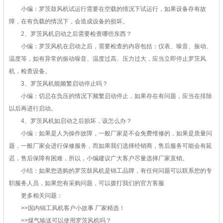
小编：罗茨鼓风机试运行需要在空载的情况下试运行，如果设备存有故
障，在有负载的情况下，会造成设备的损坏。
2、罗茨风机启动之后需要检查哪些东西？
小编：罗茨风机在启动之后，需要检查的内容包括：仪表、噪音、振动、
温度等，如有异常的振动噪音、温度过高、压力过大，应当立即停止罗茨风
机，检查设备。
3、罗茨风机能频繁启动停止吗？
小编：切忌在负压的情况下频繁启动停止，如果存在有问题，应当在排除
以后再进行启动。
4、罗茨风机如启动之后损坏，该怎么办？
小编：如果是人为操作故障，一般厂家是不会免费维修的，如果是质量问
题，一般厂家会进行保修服务，而如果我们选择经销商，售后服务可能会有延
迟，售后保障有困难，所以，小编建议广大客户尽量选择厂家直销。
小结：如果您选购的罗茨鼓风机是锦工品牌，有任何问题可以联系您的专
职服务人员，如果您有采购问题，可以拨打我们的官方客服
更多相关问题：
>>国内锦工风机客户小故事 厂家精选！
>>煤气输送可以使用罗茨风机吗？