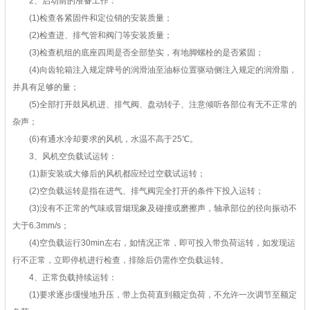
2、启动前的准备工作：
(1)检查各紧固件和定位销的安装质量；
(2)检查进、排气管和阀门等安装质量；
(3)检查机组的底座四周是否全部垫实，有地脚螺栓的是否紧固；
(4)向齿轮箱注入规定牌号的润滑油至油标位置驱动侧注入规定的润滑脂，
并具有足够的量；
(5)全部打开鼓风机进、排气阀、盘动转子、注意倾听各部位有无不正常的
杂声；
(6)有通水冷却要求的风机，水温不高于25℃。
3、风机空负载试运转：
(1)新安装或大修后的风机都应经过空载试运转；
(2)空负载运转是指在进气、排气阀完全打开的条件下投入运转；
(3)没有不正常的气味或冒烟现象及碰撞或磨擦声，轴承部位的径向振动不
大于6.3mm/s；
(4)空负载运行30min左右，如情况正常，即可投入带负荷运转，如发现运
行不正常，立即停机进行检查，排除后仍需作空负载运转。
4、正常负载持续运转：
(1)要求逐步缓慢地升压，带上负荷直到额定负荷，不允许一次调节至额定