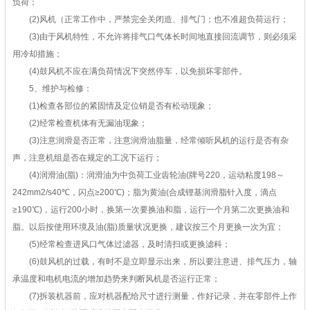
负荷；
(2)风机（正常工作中，严禁完全关闭造、排气门；也不准超负荷运行；
(3)由于风机特性，不允许将排气口气体长时间地直接回流调节，则必须采
用冷却措施；
(4)鼓风机不应在满负荷情况下突然停车，以免损坏零部件。
5、维护与检修：
(1)检查各部位的紧固情及定位销是否有松动现象；
(2)经常检查机体有无漏油现象；
(3)注意润滑是否正常，注意润滑油脂量，经常倾听风机的运行是否有杂
声，注意机组是否在规定的工况下运行；
(4)润滑油(脂)：润滑油为中负荷工业齿轮油(牌号220，运动粘度198～
242mm2/s40℃，闪点≥200℃)；脂为黄油(合成锂基润滑脂针入度，滴点
≥190℃)，运行200小时，换第一次要换油和脂，运行一个月第二次更换油和
脂。以后按使用环境及油(脂)质量状况更换，建议按三个月更换一次为宜；
(5)经常检查进风口气体过滤器，及时清扫或更换滤科；
(6)鼓风机的过载，有时不是立即显示出来，所以要注意进、排气压力，轴
承温度和电机电流的增加趋势来判断风机是否运行正常；
(7)拆装机器前，应对机器配给尺寸进行测量，作好记录，并在零部件上作