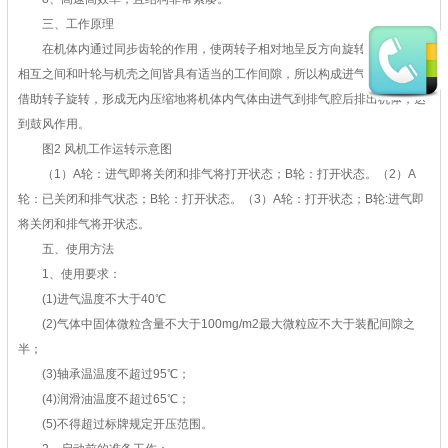
三、工作原理
在机体内通过同步齿轮的作用，使两转子相对地呈反方向旋转，由于叶轮
相互之间和叶轮与机壳之间皆具有适当的工作间隙，所以构成进气气腔相互。
借助转子旋转，形成无内压缩地将机体内气体由进气到排气腔后排出机体，达
到鼓风作用。
图2 风机工作运转示意图
（1）A轮：进气即将关闭和排气将打开状态；B轮：打开状态。（2）A
轮：已关闭和排气状态；B轮：打开状态。（3）A轮：打开状态；B轮:进气即
将关闭和排气将开状态。
五、使用方法
1、使用要求：
(1)进气温度不大于40℃
(2)气体中固体微粒含量不大于100mg/m2最大微粒应不大于装配间隙之
半；
(3)轴承温温度不超过95℃；
(4)润滑油温度不超过65℃；
(5)不得超过标牌规定开压范围。