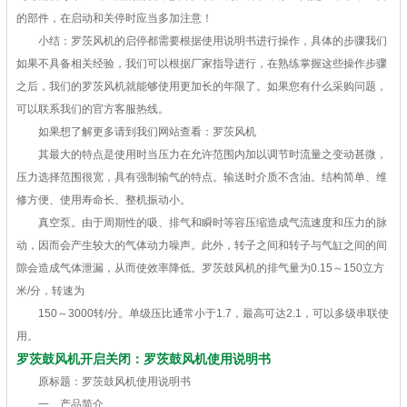
的部件，在启动和关停时应当多加注意！
小结：罗茨风机的启停都需要根据使用说明书进行操作，具体的步骤我们
如果不具备相关经验，我们可以根据厂家指导进行，在熟练掌握这些操作步骤
之后，我们的罗茨风机就能够使用更加长的年限了。如果您有什么采购问题，
可以联系我们的官方客服热线。
如果想了解更多请到我们网站查看：罗茨风机
其最大的特点是使用时当压力在允许范围内加以调节时流量之变动甚微，
压力选择范围很宽，具有强制输气的特点。输送时介质不含油。结构简单、维
修方便、使用寿命长、整机振动小。
真空泵。由于周期性的吸、排气和瞬时等容压缩造成气流速度和压力的脉
动，因而会产生较大的气体动力噪声。此外，转子之间和转子与气缸之间的间
隙会造成气体泄漏，从而使效率降低。罗茨鼓风机的排气量为0.15～150立方
米/分，转速为
150～3000转/分。单级压比通常小于1.7，最高可达2.1，可以多级串联使
用。
罗茨鼓风机开启关闭：罗茨鼓风机使用说明书
原标题：罗茨鼓风机使用说明书
一、产品简介