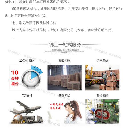
好标记，以保证装配后维持原来配合要求；
(8)新机或大修后，油箱应加以清洗，并按使用步骤，投入运行，建议运行
8小时后更换全部润滑油脂。
七、常见故障原因及排除方法
以上内容由锦工鼓风机（上海）有限公司（发布，转载请注明出处。
：