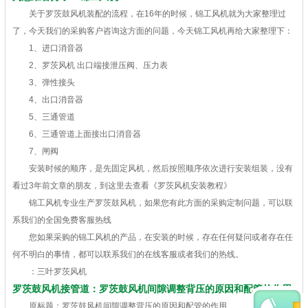
关于罗茨鼓风机装配的流程，在16年的时候，锦工风机就为大家整理过
了，今天我们的采购客户咨询这方面的问题，今天锦工风机再给大家整理下：
1、进口消音器
2、罗茨风机 出口端接泄压阀、压力表
3、弹性接头
4、出口消音器
5、三通管道
6、三通管道上面接出口消音器
7、闸阀
安装时候的顺序，是先固定风机，然后按照顺序依次进行安装组装，没有
看过3年前文章的朋友，到这里去查看《罗茨风机安装教程》
锦工风机专业生产罗茨鼓风机，如果您有此方面的采购定制问题，可以联
系我们的全国免费客服热线
您如果采购的锦工风机的产品，在安装的时候，存在任何疑问或者存在任
何不明白的事情，都可以联系我们的在线客服或者我们的热线。
：三叶罗茨风机
罗茨鼓风机接管道：罗茨鼓风机间隙调整背压的原因和配管的作用
原标题：罗茨鼓风机间隙调整背压的原因和配管的作用