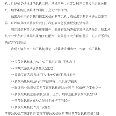
机，且能够提供详细的风机品牌、风机型号，在定制时还需要提供具体的图
纸，如果不能提供具体的图纸，是无法制作的。
如果您使用的是我们锦工风机的罗茨风机，您如果需要更换进出口消音
器，可以将风机铭牌发给我们，我们会为您提供配套的消音器。
消音器是罗茨风机的重要组件，能够有效的降低罗茨风机的噪音。锦工风
机专业生产罗茨鼓风机及相关的配件，如果您有此方面的需求，可以联系我们
的官方客服热线.
声明：该文章由锦工风机原创，转载请注明出处。作者：锦工风机
：
>>罗茨鼓风机多少钱?-锦工风机官网【已认证】
>>300罗茨鼓风机参数表(图文)
>>采购罗茨高压风机(可实地考察)锦工风机案例
>>罗茨高压风机运行6年0故障锦工风机客户案例
>>联盛纸业选择锦工罗茨高压风机(污水处理用)3000客户案例之一
>>罗茨鼓风机选型参数:流量、压力、功率选配罗茨鼓风机型号!
>>罗茨鼓风机的6大优点!科学维护可用10年!
>>罗茨鼓风机的作用+示意图!
罗茨鼓风机厂家哪家好 高压罗茨鼓风机选型 三叶罗茨鼓风机墙板在哪