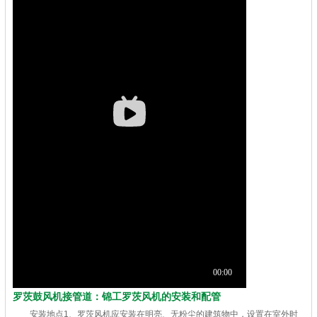
罗茨鼓风机接管道：锦工罗茨风机的安装和配管
安装地点1、罗茨风机应安装在明亮、无粉尘的建筑物中，设置在室外时