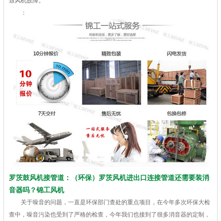
致风机故障。
：
罗茨鼓风机接管道：（环保）罗茨风机进出口连接管道还需要装消
音器吗？锦工风机
关于噪音的问题，一直是环保部门查处的重点项目，在今年多次环保大检
查中，噪音污染也受到了严格的检查，今年我们也接到了很多消音器的定制，