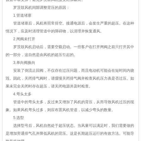
罗茨鼓风机间隙调整背压的原因：
1.管道堵塞
管道堵塞后，风机将照常排空。接通电源后，会发生严重的超压。在这种
情况下，应及时清理管道中的障碍物，以清理并恢复通风。
2.闸阀未打开
罗茨鼓风机启动后，需要空载启动。一些客户在打开闸阀之前只打开其中
的一部分，这自然是由风机的超压引起的。
3.单向阀换向
安装了倒流止回阀，不仅存在过压问题，而且电动机可能会在短时间内烧
毁。因此，关闭排气阀时，请缓慢关闭排气阀并检查风机压力表是否过压。如
果未完全关闭时存在超压，请关闭电源并及时检查。
4.弯头太多
管道中的弯头太多，反过来又增加了风机的背压，从而导致风机过压的现
象。如果风机弯头过多，则应布置风机管道，以减少弯头的数量。
5.选型
选择型号后，风机自然处于超压状态。当风量可以满足时，我们需要做的
是增加旁通排气孔并降低风机的背压。这是长期超压运行的有效方法。可能导