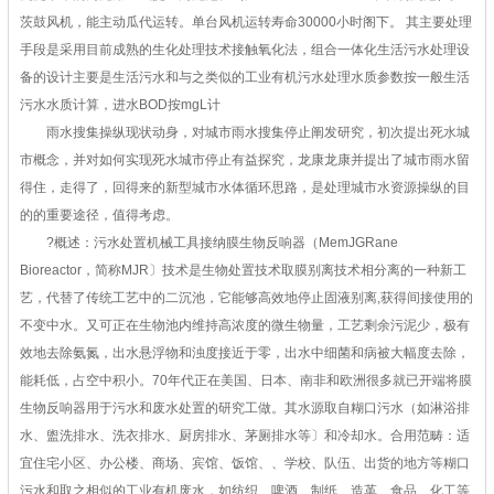
茨鼓风机，能主动瓜代运转。单台风机运转寿命30000小时阁下。 其主要处理
手段是采用目前成熟的生化处理技术接触氧化法，组合一体化生活污水处理设
备的设计主要是生活污水和与之类似的工业有机污水处理水质参数按一般生活
污水水质计算，进水BOD按mgL计
雨水搜集操纵现状动身，对城市雨水搜集停止阐发研究，初次提出死水城
市概念，并对如何实现死水城市停止有益探究，龙康龙康并提出了城市雨水留
得住，走得了，回得来的新型城市水体循环思路，是处理城市水资源操纵的目
的的重要途径，值得考虑。
?概述：污水处置机械工具接纳膜生物反响器（MemJGRane
Bioreactor，简称MJR〕技术是生物处置技术取膜别离技术相分离的一种新工
艺，代替了传统工艺中的二沉池，它能够高效地停止固液别离,获得间接使用的
不变中水。又可正在生物池内维持高浓度的微生物量，工艺剩余污泥少，极有
效地去除氨氮，出水悬浮物和浊度接近于零，出水中细菌和病被大幅度去除，
能耗低，占空中积小。70年代正在美国、日本、南非和欧洲很多就已开端将膜
生物反响器用于污水和废水处置的研究工做。其水源取自糊口污水（如淋浴排
水、盥洗排水、洗衣排水、厨房排水、茅厕排水等〕和冷却水。合用范畴：适
宜住宅小区、办公楼、商场、宾馆、饭馆、、学校、队伍、出货的地方等糊口
污水和取之相似的工业有机废水，如纺织、啤酒、制纸、造革、食品、化工等