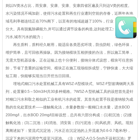
则以IV类水占比，而安康、安康、安康、安康四省区遍及只到达V类的程度。
水污染情况不竭加剧，使得污水处置和再生行业遭到空前的存眷，近两年各地
域毛利率都连结正在70%阁下，以至有的地域超越了100%，行业开展潜力十
分大。具有脱氮除磷能力,并可以通过调节设备的构造,达到处理工业废水,生活
污水,城市污水的能力；
再生质料，质料经久耐用，能适应各类恶劣环境，防虫防蛀，绿色环保，
维护简单，且可回收再操纵。因为接纳模块互相拼接的办法，所以施工简单，
无需大型机器设备。正在运输上也十分便利，接纳分体式设想，模块可任意拆
卸，节省了贵重的运输空间。模块正在施工现场组拆成型，宁静快速，大大缩
短工期，快能够实现当日开挖当日回填。
埋地式糊口污水处置机械工具有WSZ-A型模块式、WSZ-F型玻璃钢两大系
列，处置量0.5～50m3/H共30多种规格。?WSZ-A 型机械工具的设想首先是针
对糊口污水和取之相似的工业有机污水的处置。其首先处置手段是接纳较为成
熟的生化处置技术——接触氧化法，水量参数按一般糊口水水量，进水BOD
200mg/l，出水BOD 20mg/l目标设想，总共有六部分构成：(1)初沉池；(2)接
触氧化池；(3)二沉池；(4)消池、消安装；(5)污泥池；(6)风机房、风机。现别
离阐述如下：竖流式沉淀池，污水正在沉淀池的上升流速为0.6-0.7毫米/秒，
沉淀下来的污泥用空气提至污泥池。（注：WSZ-A O.5-5m/h不设初沉池）罗