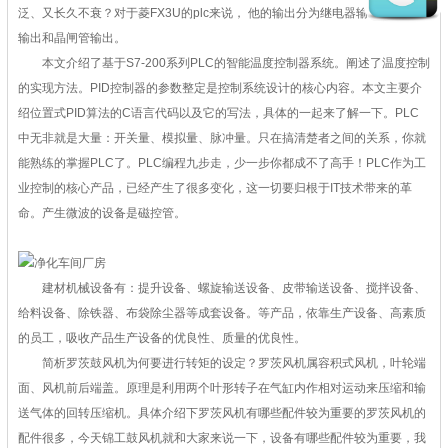
泛、又长久不衰？对于菱FX3U的plc来说， 他的输出分为继电器输出和晶体管
输出和晶闸管输出。
本文介绍了基于S7-200系列PLC的智能温度控制器系统。阐述了温度控制
的实现方法。PID控制器的参数整定是控制系统设计的核心内容。本文主要介
绍位置式PID算法的C语言代码以及它的写法，具体的一起来了解一下。PLC
中无非就是大量：开关量、模拟量、脉冲量。只在搞清楚者之间的关系，你就
能熟练的掌握PLC了。PLC编程九步走，少一步你都成不了高手！PLC作为工
业控制的核心产品，已经产生了很多变化，这一切要归根于IT技术带来的革
命。产生微波的设备是磁控管。
建材机械设备有：提升设备、螺旋输送设备、皮带输送设备、搅拌设备、
给料设备、除铁器、布袋除尘器等成套设备。等产品，依靠生产设备、高素质
的员工，吸收产品生产设备的优良性、质量的优良性。
简析罗茨鼓风机为何要进行转矩的设定？罗茨风机属容积式风机，叶轮端
面、风机前后端盖。原理是利用两个叶形转子在气缸内作相对运动来压缩和输
送气体的回转压缩机。具体介绍下罗茨风机有哪些配件较为重要的罗茨风机的
配件很多，今天锦工鼓风机就和大家来说一下，设备有哪些配件较为重要，我