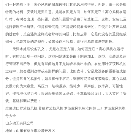
们一起来看下吧！离心风机的耐腐蚀性比其他风扇强得多。但是，由于它是很
特定的材料，安装时定要注意。尤是在固定方面，如何固定它？离心风机在运
行时，有时会出现一些问题。这些问题通常是由于制造加工、选型、安装以及
运行管理不当所致。但是有些问题并不是能轻易看出来的。在使用叶罗茨风机
的过程中，总会遇到这样或者那样的问题，比如皮带，它是此设备的重要组成
部分，也是常备的易损件，如果操作不容易，则很容易造成皮带断裂。
天津水处理设备巩义， 尤是在固定方面，如何固定它？离心风机在运行
时，有时会出现一些问题。这些问题通常是由于制造加工、选型、安装以及运
行管理不当所致。但是有些问题并不是能轻易看出来的。在使用叶罗茨风机的
过程中，总会遇到这样或者那样的问题，比如皮带，它是此设备的重要组成部
分，也是常备的易损件，如果操作不容易，则很容易造成皮带断裂。离心风机
发展方向为大容量、高压力、结构紧凑、能耗少、噪声低、效率高、可塑性
好、排气净化能力强；普遍采用撬装无基础，全罩低噪音设计，大大节约了安
装、基础和调试费用；
维修进口罗茨鼓风机 养殖罗茨鼓风机 罗茨鼓风机标准间隙 三叶罗茨鼓风机型
号大全
山东锦工有限公司
地址：山东省章丘市经济开发区