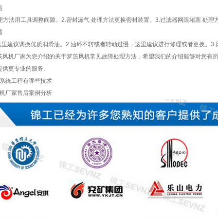
题
方法用工具调整间隙。2.密封漏气 处理方法更换密封装置。3.过滤器网眼堵塞 处
题
里建议调换优质润滑油。2.油环不转或者转动过慢，这里建议进行修理或者更换。3
机厂家为您介绍的关于罗茨风机常见故障处理方法，希望我们的介绍能够对您有所
提供更专业的服务。
系统工程有哪些技术
机厂家售后案例分析