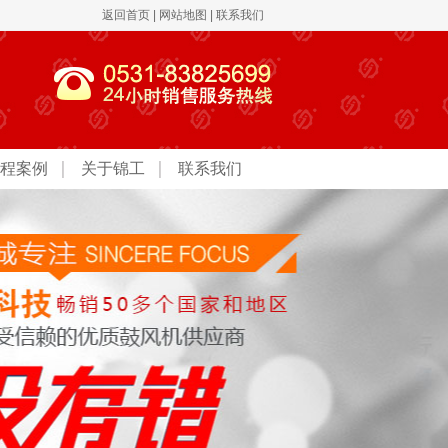
返回首页
|
网站地图
|
联系我们
程案例
关于锦工
联系我们