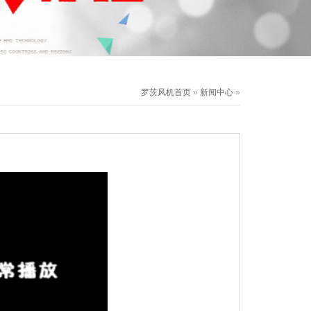
罗茨风机首页
»
新闻中心
»