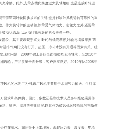
机壳摩擦。此外,支承点横向跨度过大及轴颈细,也是造成叶轮运
否保证两叶轮同步放置的关键,也是影响鼓风机运转可靠性的重
致。作为旋转件的主动轴,除承受气体动力、齿轮力之外,还要承
于被动状态,所以从动叶轮损坏的机会更多一些。
位。其主要表现形式为:叶轮与机壳摩擦,叶轮与墙板摩擦,两
车时进排气阀门没有打开、超压、冷却水没有开通等因素有关。经
现的问题，2008年锦工开始全面撤换哈瓦洛轴承，至2010年
齿轮，产品质量全面升级，客户反应良好。2010年比2008年
风机的水泥厂为例,该厂风机主要用于水泥气力输送、生料库
LC要求和条件的，因此，多数还是靠技术人员多年经验采用传
振动、噪声、温度等变化情况,以此作为鼓风机运转故障的判断依
是否存在漏水、漏油等不正常现象。观察压力表、温度表、电流