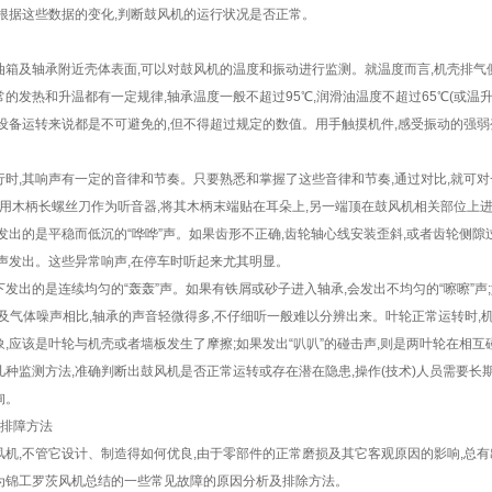
根据这些数据的变化,判断鼓风机的运行状况是否正常。
及轴承附近壳体表面,可以对鼓风机的温度和振动进行监测。就温度而言,机壳排气侧
的发热和升温都有一定规律,轴承温度一般不超过95℃,润滑油温度不超过65℃(或温
备运转来说都是不可避免的,但不得超过规定的数值。用手触摸机件,感受振动的强弱变
,其响声有一定的音律和节奏。只要熟悉和掌握了这些音律和节奏,通过对比,就可对
使用木柄长螺丝刀作为听音器,将其木柄末端贴在耳朵上,另一端顶在鼓风机相关部位上
的是平稳而低沉的“哗哗”声。如果齿形不正确,齿轮轴心线安装歪斜,或者齿轮侧隙过大
声发出。这些异常响声,在停车时听起来尤其明显。
的是连续均匀的“轰轰”声。如果有铁屑或砂子进入轴承,会发出不均匀的“嚓嚓”声;
及气体噪声相比,轴承的声音轻微得多,不仔细听一般难以分辨出来。叶轮正常运转时,机
,应该是叶轮与机壳或者墙板发生了摩擦;如果发出“叭叭”的碰击声,则是两叶轮在相互
监测方法,准确判断出鼓风机是否正常运转或存在潜在隐患,操作(技术)人员需要长
询。
排障方法
,不管它设计、制造得如何优良,由于零部件的正常磨损及其它客观原因的影响,总有
为锦工罗茨风机总结的一些常见故障的原因分析及排除方法。