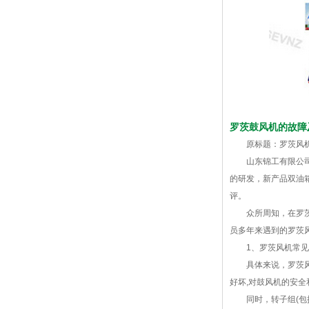
罗茨鼓风机的故障
原标题：罗茨风机
山东锦工有限公司是
的研发，新产品双油
评。
众所周知，在罗茨风
员多年来遇到的罗茨
1、罗茨风机常见
具体来说，罗茨风机
好坏,对鼓风机的安
同时，转子组(包括