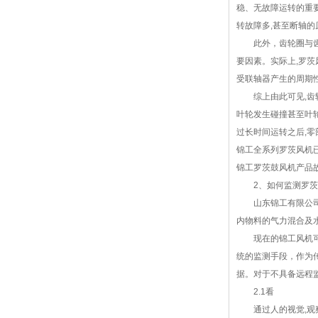
稳、无故障运转的重
转故障多,甚至断轴的
此外，齿轮圈与齿轮
要因素。实际上,罗
受联轴器产生的周期
综上由此可见,齿轮
叶轮发生碰撞甚至叶
过长时间运转之后,零
锦工全系列罗茨风机已
锦工罗茨鼓风机产品
2、如何监测罗茨
山东锦工有限公司经
内物料的气力混合及
现在的锦工风机可以
统的监测手段，作为
据。对于不具备远程
2.1看
通过人的视觉,观察