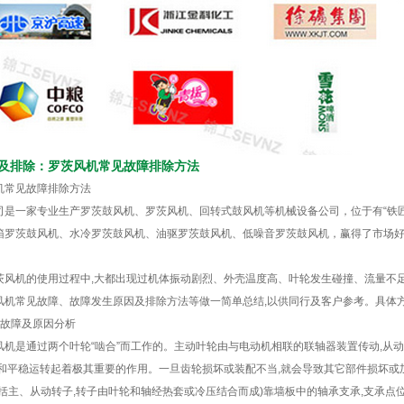
及排除：罗茨风机常见故障排除方法
常见故障排除方法
一家专业生产罗茨鼓风机、罗茨风机、回转式鼓风机等机械设备公司，位于有“铁匠
箱罗茨鼓风机、水冷罗茨鼓风机、油驱罗茨鼓风机、低噪音罗茨鼓风机，赢得了市场
机的使用过程中,大都出现过机体振动剧烈、外壳温度高、叶轮发生碰撞、流量不足
风机常见故障、故障发生原因及排除方法等做一简单总结,以供同行及客户参考。具体
故障及原因分析
是通过两个叶轮“啮合”而工作的。主动叶轮由与电动机相联的联轴器装置传动,从
全和平稳运转起着极其重要的作用。一旦齿轮损坏或装配不当,就会导致其它部件损坏或
主、从动转子,转子由叶轮和轴经热套或冷压结合而成)靠墙板中的轴承支承,支承点