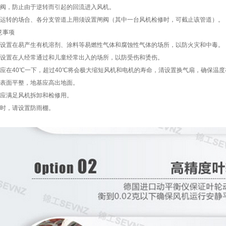
，防止由于逆转而引起的回流进入风机。
转的场合、各分支管道上用须设置闸阀（其中一台风机检修时，可截止该管道）。
意事项
置在易产生有机溶剂、涂料等易燃性气体和腐蚀性气体的场所，以防火灾和中毒。
置在人经常通过和儿童经常出入的场所，以防受伤和烫伤。
在40℃一下，超过40℃将会极大缩短风机和电机的寿命，清设置换气扇，确保温度
表面平整，地基应高出地面。
应满足风机拆卸和检修用。
时，请设置防雨棚。