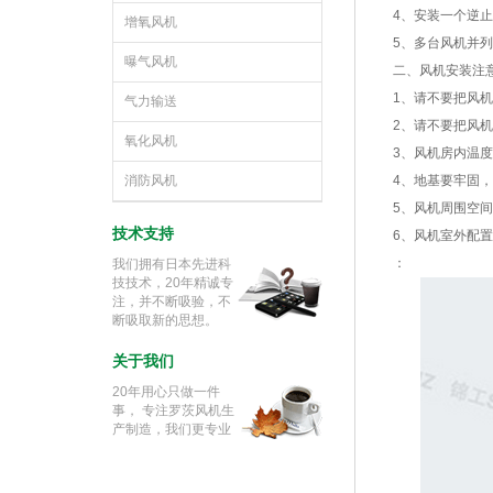
4、安装一个逆止阀
增氧风机
5、多台风机并列运
曝气风机
二、风机安装注
1、请不要把风机设
气力输送
2、请不要把风机设
氧化风机
3、风机房内温度应
消防风机
4、地基要牢固，
5、风机周围空间
技术支持
6、风机室外配置
：
我们拥有日本先进科
技技术，20年精诚专
注，并不断吸验，不
断吸取新的思想。
关于我们
20年用心只做一件
事， 专注罗茨风机生
产制造，我们更专业