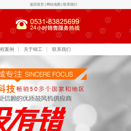
返回首页
|
网站地图
|
联系我们
程案例
关于锦工
联系我们