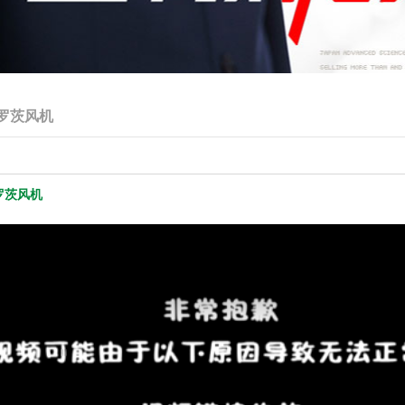
罗茨风机
罗茨风机