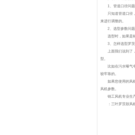
1、管道口径问题
只知道管道口径，是
来进行调整的。
2、选型参数问题
选型时，如果是标准
3、怎样选型罗茨
上面我们说到了，罗
型。
比如在污水曝气中，
较牢靠的。
如果您使用的风机是
风机参数。
锦工风机专业生产罗
：三叶罗茨鼓风机