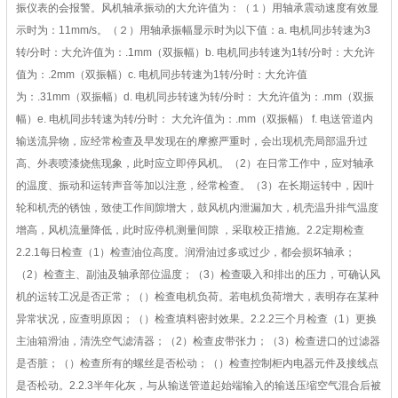
振仪表的会报警。风机轴承振动的大允许值为：（１）用轴承震动速度有效显
示时为：11mm/s。（２）用轴承振幅显示时为以下值：a. 电机同步转速为3
转/分时：大允许值为：.1mm（双振幅）b. 电机同步转速为1转/分时：大允许
值为：.2mm（双振幅）c. 电机同步转速为1转/分时：大允许值
为：.31mm（双振幅）d. 电机同步转速为转/分时： 大允许值为：.mm（双振
幅）e. 电机同步转速为转/分时： 大允许值为：.mm（双振幅） f. 电送管道内
输送流异物，应经常检查及早发现在的摩擦严重时，会出现机壳局部温升过
高、外表喷漆烧焦现象，此时应立即停风机。（2）在日常工作中，应对轴承
的温度、振动和运转声音等加以注意，经常检查。（3）在长期运转中，因叶
轮和机壳的锈蚀，致使工作间隙增大，鼓风机内泄漏加大，机壳温升排气温度
增高，风机流量降低，此时应停机测量间隙 ，采取校正措施。2.2定期检查
2.2.1每日检查（1）检查油位高度。润滑油过多或过少，都会损坏轴承；
（2）检查主、副油及轴承部位温度；（3）检查吸入和排出的压力，可确认风
机的运转工况是否正常；（）检查电机负荷。若电机负荷增大，表明存在某种
异常状况，应查明原因；（）检查填料密封效果。2.2.2三个月检查（1）更换
主油箱滑油，清洗空气滤清器；（2）检查皮带张力；（3）检查进口的过滤器
是否脏；（）检查所有的螺丝是否松动；（）检查控制柜内电器元件及接线点
是否松动。2.2.3半年化灰，与从输送管道起始端输入的输送压缩空气混合后被