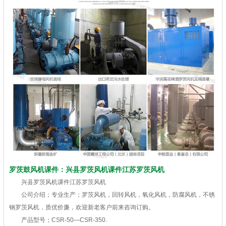
罗茨鼓风机课件：兴县罗茨风机课件江苏罗茨风机
兴县罗茨风机课件江苏罗茨风机
公司介绍；专业生产；罗茨风机，回转风机，氧化风机，防腐风机，不锈
钢罗茨风机，质优价廉，欢迎新老客户前来咨询订购。
产品型号；CSR-50—CSR-350.