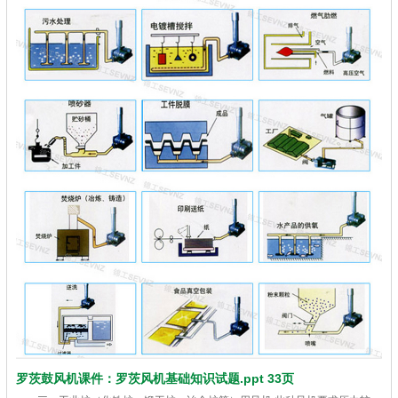
罗茨鼓风机课件：罗茨风机基础知识试题.ppt 33页