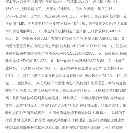
按工作压力分类 风机按产生的风压分（气体出口压力） 通风机 风压小于
15kPa； 把通风机按正、 负压方式使用时， 分为 鼓风机：风压在15～
340kPa 以内； 压气机：风压在340kPa 以上。 引风机：负压使用 鼓风机：正
压使用 1MPa 压力等于10.2公斤/平方厘米 1KPa 压力等于0.012公斤/平方厘米
本厂所使用的风机； 1、章丘锦工机械制造厂生产的 三叶罗茨风机-MFSR-
200。 2、中国.长沙鼓风机厂有限责任公司生产的 罗茨风机-ASF295CE。 3、
南通大通宝富风机有限公司生产的 鼓风机-VR73VF1CORK2120。 4、江苏大
通风机股份有限公司生产的 引风机-VR41S02G0KK2950。 5、新疆风机 粒碱
除尘风机 XFVG415A-X7A。 6、瑞士伯特 助燃风机HMI315-63。 7、成都工
业风机厂 引风机Y9-25-5.9D。 8、宝钛特种有色金属责任公司 钛风机9-19-
6.3D。 9、浙江上虞市上星风机风冷设备有限公司 离心风机4-72-6A。 10、粒
碱 11、轴流风机。 离心风机工作原理 离心式风机的工作原理是，叶轮高速旋
转时产生的离心力使流体获得能量，即流体通过叶轮后，压能和动能都得到提
高，从而能够被输送到高处或远处。 叶轮装在一个螺旋形的外壳内,当叶轮旋
转时，流体轴向流人，然后转90°进入叶轮流道 并径向流出。叶轮连续转，在
叶轮人口处不断形成真空，从 而使流体连续不断地被吸人和 排出。 风机的工
作原理 轴流风机工作原理 轴流式风机的工作原理是，旋转叶片的挤压推进力
使流体获得能量升高其压能和动能，叶轮安装在圆筒形泵壳内，当叶轮旋转