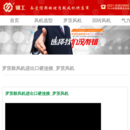
首页
风机选型
罗茨风机
回转风机
气
罗茨鼓风机进出口硬连接_罗茨风机
罗茨鼓风机进出口硬连接_罗茨风机