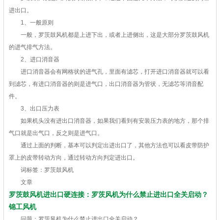
进出口。
1、一般原则
一般，罗茨鼓风机都是上进下出，或者上进侧出，这是大部分罗茨鼓风机
的进气排气方法。
2、进口消音器
进口消音器会有网格状的进气孔，里面有滤芯，打开进口消音器就可以看
到滤芯，有进口消音器的则是进气口，出口消音器为管状，无滤芯等消音配
件。
3、出口压力表
如果机头没有进出口消音器，如果我们看到有安装压力表的地方，那个排
气口就是出气口，反之则是进气口。
通过上面的判断，基本可以判定出进出口了，其他方法也可以看皮带防护
罩上的皮带转动方向，通过转动方向判定进出口。
词标签：罗茨鼓风机
文章
罗茨鼓风机进出口硬连接：罗茨风机为什么禁止进出口全关启动？
锦工风机
问题：罗茨风机为什么禁止进出口全关启动？