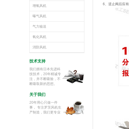
6、逆止阀后应有足
增氧风机
曝气风机
气力输送
氧化风机
消防风机
技术支持
我们拥有日本先进科
技技术，20年精诚专
注，并不断吸验，不
断吸取新的思想。
关于我们
20年用心只做一件
事， 专注罗茨风机生
产制造，我们更专业