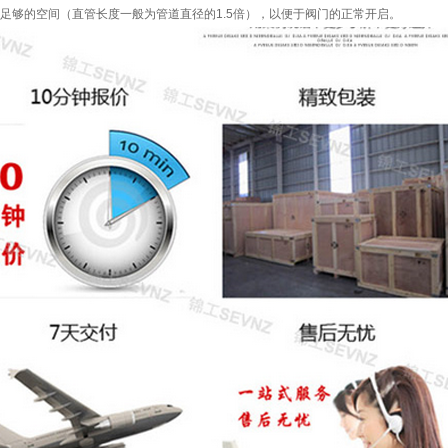
够的空间（直管长度一般为管道直径的1.5倍），以便于阀门的正常开启。