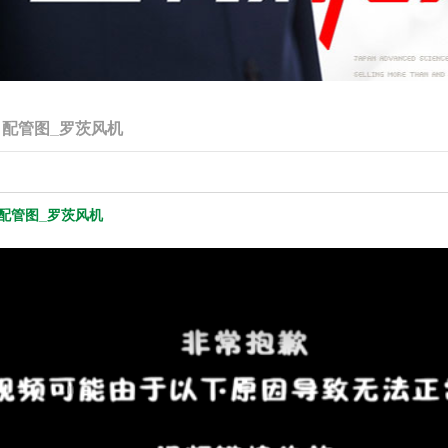
配管图_罗茨风机
配管图_罗茨风机