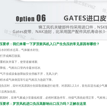
压要求：我们来看一下罗茨鼓风机入口产生负压的常见原因有哪些？
口水封积水过高，气体被水封住;
开或阀芯脱落;
积灰并落下，使管道被堵塞;
低，气框出口管内冷凝水结冰;
不佳或设备故障如安全挡板不开，无风入炉;
水或气体倒流等引起气框压力急剧下降。
压时，应针对其原因分别采取措施进行处理。对原因1,2,3,4，首先应适当减少气
常后再加负荷。
原因时，应将气量减少至最低程度，必然时紧急停车，待煤气系统处理正常，气框有
压要求：罗茨风机进口负压高影响出口压力吗？正解在这里