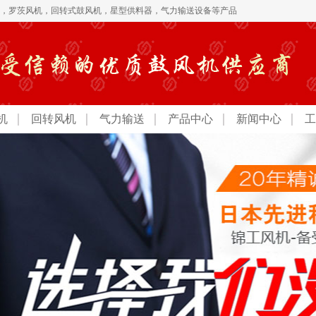
，
罗茨风机
，
回转式鼓风机
，
星型供料器，气力输送设备
等产品
机
回转风机
气力输送
产品中心
新闻中心
工