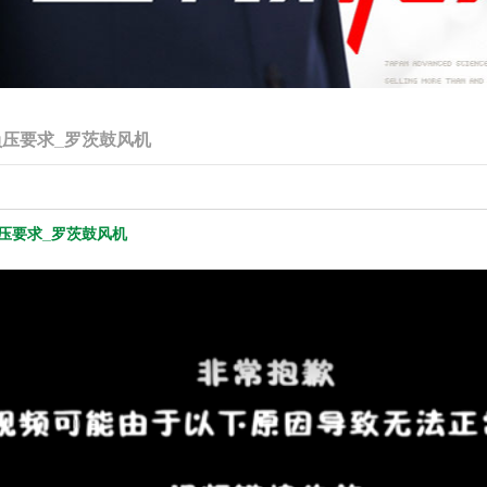
压要求_罗茨鼓风机
压要求_罗茨鼓风机