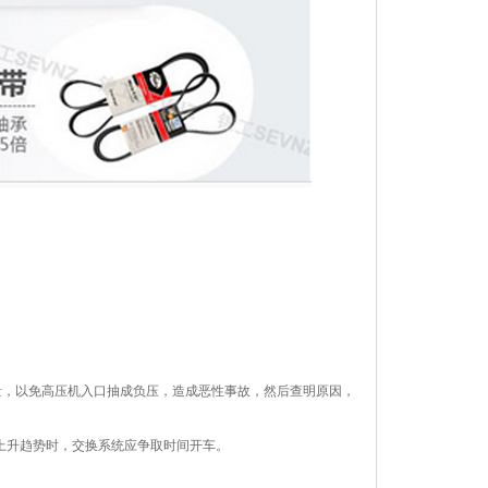
量，以免高压机入口抽成负压，造成恶性事故，然后查明原因，
上升趋势时，交换系统应争取时间开车。