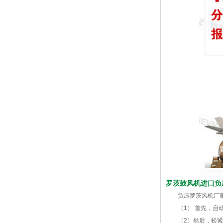
罗茨鼓风机进口负
负压罗茨风机厂家讲
（1） 首先，启动
（2）然后，松紧螺