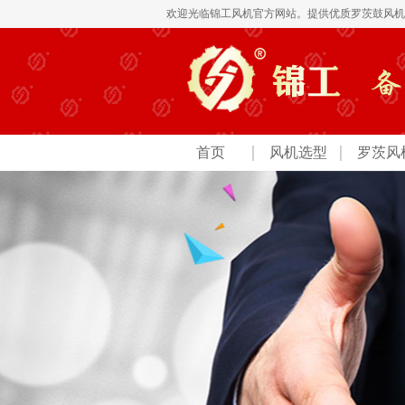
欢迎光临锦工风机官方网站。提供优质
罗茨鼓风机
首页
风机选型
罗茨风