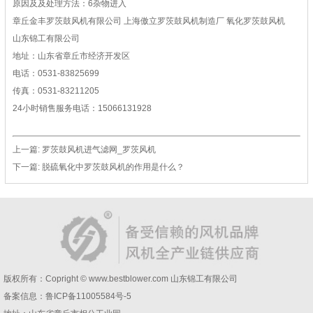
原因及及处理方法：6杂物进入
章丘金丰罗茨鼓风机有限公司 上海傲立罗茨鼓风机制造厂 氧化罗茨鼓风机
山东锦工有限公司
地址：山东省章丘市经济开发区
电话：0531-83825699
传真：0531-83211205
24小时销售服务电话：15066131928
上一篇:
罗茨鼓风机进气滤网_罗茨风机
下一篇:
脱硫氧化中罗茨鼓风机的作用是什么？
版权所有：Copright © www.bestblower.com
山东锦工有限公司
备案信息：
鲁ICP备11005584号-5