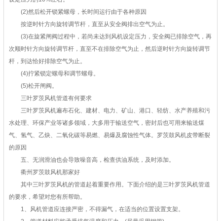
(2)然后松开锁紧螺母，长时间运行由于各种原因
按逆时针方向旋转调节杆，直至从安全阀排出空气为止。
(3)在旋紧闸阀过程中，若尚未达到风机设定压力，安全阀已排除空气，再
次顺时针方向旋转调节杆，直至不在排除空气为止，然后逆时针方向旋转调节
杆，到达恰好排除空气为止。
(4)拧紧锁定螺母和调节螺母。
(5)松开闸阀。
三叶罗茨风机管道有何要求
三叶罗茨风机遍布石化、建材、电力、矿山、港口、轻纺、水产养殖和污
水处理、环保产业等诸多领域，大多用于输送空气，密封后也可用来输送煤
气、氢气、乙炔、二氧化碳等易燃、易爆及腐蚀性气体。罗茨鼓风机皮带断裂
的原因
五、无润滑油也会导致噪音高，检查供油系统，及时添加。
衢州罗茨鼓风机那家好
其中三叶罗茨风机的管道起着重要作用。下面介绍的是三叶罗茨风机管道
的要求，希望对您有所帮助。
1、风机管道应连接严密，不得漏气，在适当的位置设置支架。