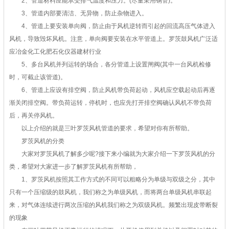
2、管道材料应能承受排气温度和压力。(尽量采用钢管)。
3、管道内部要清洁、无异物，防止杂物进入。
4、管道上要安装单向阀，防止由于风机逆转而引起的回流高压气体进入
风机，导致毁坏风机。注意，单向阀要安装在水平管道上。罗茨鼓风机广泛适
应冶金化工化肥石化仪器建材行业
5、多台风机并列运转的场合，各分管道上设置闸阀(其中一台风机检修
时，可截止该管道)。
6、管道上应设有排空阀，防止风机带负荷起动，风机应空载起动后再逐
渐关闭排空阀。带负荷运转，停机时，也应先打开排空阀确认风机不带负荷
后，再关停风机。
以上介绍的就是三叶罗茨风机管道的要求，希望对你有所帮助。
罗茨风机的分类
大家对罗茨风机了解多少呢?接下来小编就为大家介绍一下罗茨风机的分
类，希望对大家进一步了解罗茨风机有所帮助，
1、罗茨风机按照其工作方式的不同可以粗略分为单级与双级之分，其中
只有一个压缩级的鼓风机，我们称之为单级风机，而将两台单级风机串联起
来，对气体连续进行两次压缩的风机我们称之为双级风机。频繁出现皮带断裂
的现象