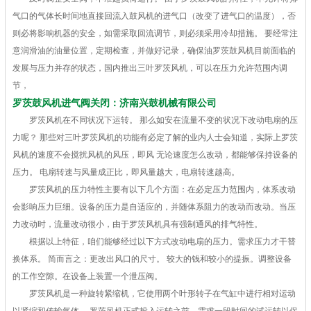
气口的气体长时间地直接回流入鼓风机的进气口（改变了进气口的温度），否
则必将影响机器的安全，如需采取回流调节，则必须采用冷却措施。 要经常注
意润滑油的油量位置，定期检查，并做好记录，确保油罗茨鼓风机目前面临的
发展与压力并存的状态，国内推出三叶罗茨风机，可以在压力允许范围内调
节，
罗茨鼓风机进气阀关闭：济南兴鼓机械有限公司
罗茨风机在不同状况下运转。 那么如安在流量不变的状况下改动电扇的压
力呢？ 那些对三叶罗茨风机的功能有必定了解的业内人士会知道，实际上罗茨
风机的速度不会搅扰风机的风压，即风 无论速度怎么改动，都能够保持设备的
压力。 电扇转速与风量成正比，即风量越大，电扇转速越高。
罗茨风机的压力特性主要有以下几个方面：在必定压力范围内，体系改动
会影响压力巨细。设备的压力是自适应的，并随体系阻力的改动而改动。当压
力改动时，流量改动很小，由于罗茨风机具有强制通风的排气特性。
根据以上特征，咱们能够经过以下方式改动电扇的压力。需求压力才干替
换体系。 简而言之：更改出风口的尺寸。 较大的钱和较小的提振。调整设备
的工作空隙。在设备上装置一个泄压阀。
罗茨风机是一种旋转紧缩机，它使用两个叶形转子在气缸中进行相对运动