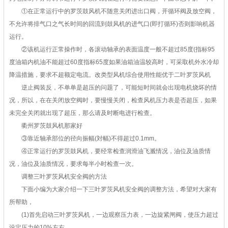
①在正常运行中的罗茨鼓风机不随意关闭进出口阀，开循环阀及放空阀，
不允许将排气口之气长时间的回流到鼓风机的进气口(即打循环)否则影响机器
运行。
②该机运行正常操作时，各滚动轴承的表面温度一般不超过85度(指标95
度油箱内机油不能超过60度指标65度如果油箱油温较高时，可采取机外水冷却
降温措施，要求不超额定电流。改类型风机综合使用性能优于二叶罗茨风机
逆止阀装反，不单单是超压的问题了，可能短时间就会出现电机烧坏的情
况，所以，在在关闭放空阀时，要慢慢关闭，检查风机压力表是否超压，如果
未完全关闭就出现了超压，那么请及时断电进行检查。
衢州罗茨鼓风机那家好
③靠近轴承部位的径向振幅(対幅)不得超过0.1mm。
④正常运行的罗茨鼓风机，要经常检查润滑油飞溅情况，油位及油质情
况，油位及油质情况，要求每半小时检查一次。
调整三叶罗茨风机安全阀的方法
下面小编为大家介绍一下三叶罗茨风机安全阀的调整方法，希望对大家有
所帮助，
(1)首先启动三叶罗茨风机，一边观察压力表，一边旋紧闸阀，使压力超过
设定压力的10%左右。