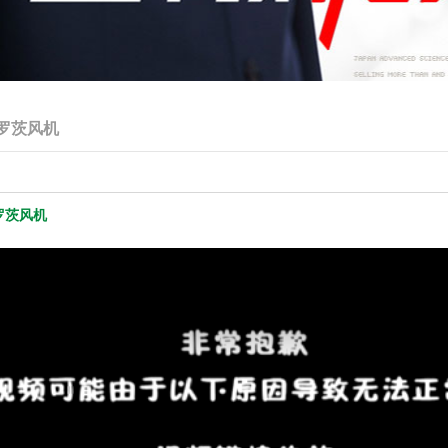
罗茨风机
罗茨风机