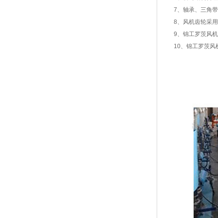
7、轴承、三角带采
8、风机齿轮采用2
9、锦工罗茨风机标
10、锦工罗茨风机