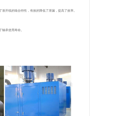
了渐开线的啮合特性，有效的降低了泄漏，提高了效率。
了轴承使用寿命。
。