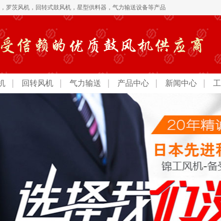
，
罗茨风机
，
回转式鼓风机
，
星型供料器，气力输送设备
等产品
机
回转风机
气力输送
产品中心
新闻中心
工