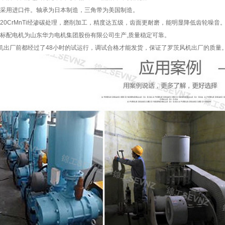
用进口件。轴承为日本制造，三角带为美国制造。
0CrMnTi经渗碳处理，磨削加工，精度达五级，齿面更耐磨，能明显降低齿轮噪音
配电机为山东华力电机集团股份有限公司生产,质量稳定可靠。
出厂前都经过了48小时的试运行，调试合格才能发货，保证了罗茨风机出厂的质量