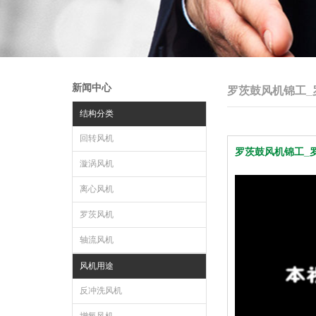
新闻中心
罗茨鼓风机锦工_
结构分类
回转风机
罗茨鼓风机锦工_
漩涡风机
离心风机
罗茨风机
轴流风机
风机用途
反冲洗风机