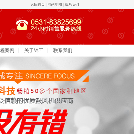
返回首页
|
网站地图
|
联系我们
程案例
关于锦工
联系我们