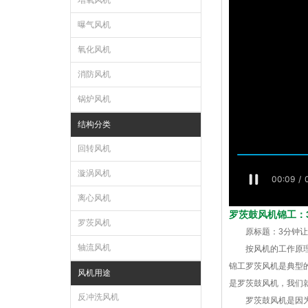
增氧风机
曝气风机
氧化风机
消防风机
锅炉风机
结构分类
回转风机
漩涡风机
离心风机
罗茨鼓风机锦工：
罗茨风机
原标题：3分钟让
轴流风机
按风机的工作原理，
锦工罗茨风机是典型
风机用途
是罗茨鼓风机，我们
反冲洗风机
罗茨鼓风机是因为采