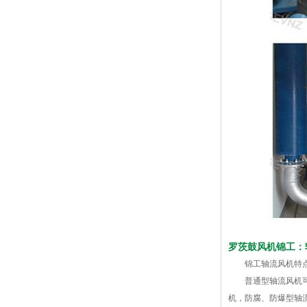
罗茨鼓风机锦工：
锦工轴流风机特点
普通型轴流风机可用
机，防腐、防爆型轴