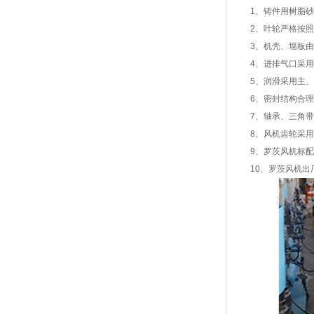
1、铸件用树脂砂工
2、叶轮严格按照渐
3、机壳、墙板由高
4、进排气口采用螺
5、润滑采用主、副
6、密封结构合理，
7、轴承、三角带采
8、风机齿轮采用2
9、罗茨风机标配
10、罗茨风机出厂