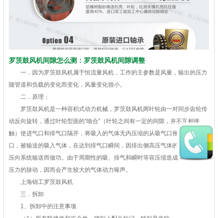
罗茨鼓风机间隙怎么测：罗茨鼓风机间隙调整
一．因为罗茨鼓风机属于恒流量风机，工作的主参数是风量，输出的压力
随管道和负载的变化而变化，风量变化很小。
二．原理：
罗茨鼓风机是一种容积式动力机械，罗茨鼓风机两叶轮由一对同步齿轮传
动反向旋转，通过叶轮型面的“啮合”（叶轮之间有一定的间隙，并不互相接
触）使进气口和排气口隔开，将吸入的气体无内压缩的从吸气口推移到排气
口，被输送的吸入气体，在达到排气口瞬间，因排出侧高压气体的回流而被加
压向系统输送而做功。由于周期性的吸、排气和瞬时等容压缩造成气流速度和
压力的脉动，因而会产生较大的气体动力噪声。
上海锦工罗茨鼓风机
三．拆卸
1、拆卸中的注意事项