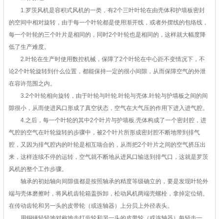
1.罗茨风机是容积式风机的一类，有2个三叶叶轮在由壳体和护墙板密封
的空间中相对旋转，由于每一个叶轮都是使用渐开线，或者外摆线的包络线，
每一个叶轮的三个叶片是相同的，同时2个叶轮也是相同的，这样就大幅度降
低了生产难度。
2.叶轮在生产时使用数控机械，保障了2个叶轮在中心距不变情况下，不
论2个叶轮旋转到什么位置，都能保持一定的很小间隙，从而保障空气的外泄
在容许范围之内。
3.2个叶轮相向旋转，由于叶轮与叶轮.叶轮与壳体.叶轮与护墙板之间的间
隙很小，从而使进风口形成了真空状态，空气在大气压的作用下进入进气腔。
4.之后，每一个叶轮的其中2个叶片与护墙板.壳体构成了一个密封腔，进
气腔的空气在叶轮旋转的步骤中，被2个叶片所形成密封腔不断地带到排气
腔，又因为排气腔内的叶轮是相互啮合的，从而把2个叶片之间的空气挤压出
来，这样连续不停的运转，空气就不断地从进风口输送到排气口，这就是罗茨
风机的整个工作步骤。
轴承的初始轴向间隙值都是按照轴承的精度等级确立的，要是发现叶轮外
端与壳体磨擦时，将风机齿轮箱盖拆卸，松动风机两端壳螺栓，拿掉定位销。
在传动齿轮和另一头的皮带轮（或连轴器）上分贝上外径表头。
用铜锤轻轻地对称地击打齿轮和另一头的皮带轮（或连轴器）每轻击一