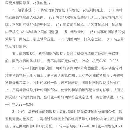
应更换相同厚度、材质的垫片。
2、组装步骤（1）将驱动侧的墙板（前墙板）安装到机壳上。（2）将叶
轮部由齿轮端装入机壳内。（3）将齿轮端墙板安装到机壳上，注意轴向总间
隙，不够时可选配机壳密封垫。（4）组装前后轴承。组装前轴承时，轴承箱
内应填充1/2-1/3轴承空间的润滑脂。（5）组装齿轮。（6）将驱动侧轴承和锁
紧螺母一同装上，装上轴承压盖。（7）调整间隙，打入定位销。（8）装皮带
轮及其他部件。
五．间隙调整1、机壳间隙的调整：是通过机壳与墙板定位销孔来保证
的，因为在拆卸风机时，一定不能损坏定位销孔。叶轮—机壳0.20—0.395
2、叶轮—叶轮间隙的调整：将叶轮转到间隙示意图位置，将从动齿轮对
准主动齿轮标记压入轴上，依次装入齿轮挡圈，止动垫片和锁紧螺母，并将锁
紧螺母稍稍紧上。将叶轮试转一圈，若不能转动，将叶轮回转以使接触处在
上，用铜棒轻轻敲打叶轮间隙部位，使齿轮和轴的锥部配合相对移动，从而达
到调整叶轮间隙的目的。当叶轮—叶轮间隙符合规定值时，将齿轮锁紧。叶轮
—叶轮0.29—0.34
3、叶轮—墙板轴向间隙调整：装配墙板时应先保证轴向总间隙C+D（调
整机壳密封垫厚度），再通过前墙板上的四组调节螺钉对叶轮轴向位置进行调
整，保证两端间隙C和D的分配。叶轮—前墙板0.12—0.18叶轮—后墙板0.63