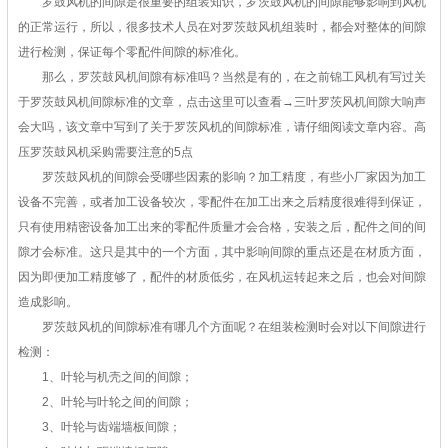
罗鼓风机的间隙是很重要的组装知识，罗茨鼓风机的间隙能够影响到风机
的正常运行，所以，很多技术人员在对罗茨鼓风机组装时，都会对整体的间隙
进行检测，保证每个零配件间隙的标准化。
那么，罗茨鼓风机间隙有标准吗？当然是有的，在之前锦工风机有写过关
于罗茨鼓风机间隙标准的文章，点击这里可以查看→三叶罗茨风机间隙大响声
会大吗，该文章中写到了关于罗茨风机的间隙标准，请仔细阅读文章内容。高
压罗茨鼓风机采购需要注意的5点
罗茨鼓风机的间隙会受哪些因素的影响？加工精度，有些小厂家因为加工
设备不完善，或者加工设备较次，零配件在加工出来之后精度很难得到保证，
只有使用精密设备加工出来的零配件质量才会合格，安装之后，配件之间的间
隙才会标准。这只是其中的一个方面，其中影响间隙的重点还是在材质方面，
因为即便加工精度够了，配件的材质低劣，在风机运转起来之后，也会对间隙
造成影响。
罗茨鼓风机的间隙标准有哪几个方面呢？在组装检测时会对以下间隙进行
检测：
1、叶轮与机壳之间的间隙；
2、叶轮与叶轮之间的间隙；
3、叶轮与齿端墙板间隙；