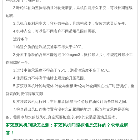
风机振动小，噪声低。
2.叶轮和轴为整体结构且叶轮无磨损，风机性能持久不变，可以长期连续
运转。
3.风机容积利用率大，容积效率高，且结构紧凑，安装方式灵活多变。
4.机种齐全，可满足不同客户不同适用范围的需要。
运行条件
1.输送介质的进汽温度通常不得大于 40℃。
2.介质中微粒的含量不能超过 100mg/m3，微粒最大尺寸不能超过最小工
作间隙的一半。
3.运转中轴承温度不得高于 95℃，润滑油温度不高于 65℃。
4.使用压力不得高于铭牌上规定的升压范围。
5.罗茨鼓风机叶轮与壳体.叶轮与侧板.叶轮与叶轮间隙在出厂时已调好，重
新装配时要保障该间隙。
6.罗茨鼓风机运行时，主油箱.副油箱油位必须在油位计两条红线之间。
7.检查进出风口连接位置有没有忘记紧固的地方，配管的支承件是否完
备。需用冷却水的鼓风机.真空泵要检查冷却水的安装是否满足要求。
罗茨鼓风机间隙怎么测：罗茨风机间隙标准是怎样的？求专业解
答！