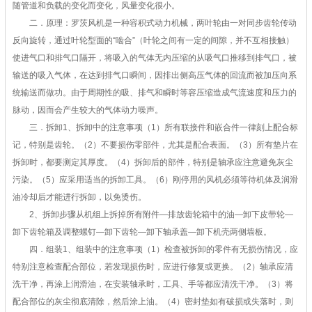
随管道和负载的变化而变化，风量变化很小。
二．原理：罗茨风机是一种容积式动力机械，两叶轮由一对同步齿轮传动
反向旋转，通过叶轮型面的“啮合”（叶轮之间有一定的间隙，并不互相接触）
使进气口和排气口隔开，将吸入的气体无内压缩的从吸气口推移到排气口，被
输送的吸入气体，在达到排气口瞬间，因排出侧高压气体的回流而被加压向系
统输送而做功。由于周期性的吸、排气和瞬时等容压缩造成气流速度和压力的
脉动，因而会产生较大的气体动力噪声。
三．拆卸1、拆卸中的注意事项（1）所有联接件和嵌合件一律刻上配合标
记，特别是齿轮。（2）不要损伤零部件，尤其是配合表面。（3）所有垫片在
拆卸时，都要测定其厚度。（4）拆卸后的部件，特别是轴承应注意避免灰尘
污染。（5）应采用适当的拆卸工具。（6）刚停用的风机必须等待机体及润滑
油冷却后才能进行拆卸，以免烫伤。
2、拆卸步骤从机组上拆掉所有附件—排放齿轮箱中的油—卸下皮带轮—
卸下齿轮箱及调整螺钉—卸下齿轮—卸下轴承盖—卸下机壳两侧墙板。
四．组装1、组装中的注意事项（1）检查被拆卸的零件有无损伤情况，应
特别注意检查配合部位，若发现损伤时，应进行修复或更换。（2）轴承应清
洗干净，再涂上润滑油，在安装轴承时，工具、手等都应清洗干净。（3）将
配合部位的灰尘彻底清除，然后涂上油。（4）密封垫如有破损或失落时，则