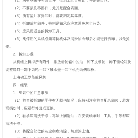
（1）所有联接件和嵌合件一律刻上配合标记，特别是齿轮。
（2）不要损伤零部件，尤其是配合表面。
（3）所有垫片在拆卸时，都要测定其厚度。
（4）拆卸后的部件，特别是轴承应注意避免灰尘污染。
（5）应采用适当的拆卸工具。
（6）刚停用的风机必须等待机体及润滑油冷却后才能进行拆卸，以免烫
伤。
2、拆卸步骤
从机组上拆掉所有附件—排放齿轮箱中的油—卸下皮带轮—卸下齿轮箱及
调整螺钉—卸下齿轮—卸下轴承盖—卸下机壳两侧墙板。
上海锦工罗茨鼓风机
四．组装
1、组装中的注意事项
（1）检查被拆卸的零件有无损伤情况，应特别注意检查配合部位，若发
现损伤时，应进行修复或更换。
（2）轴承应清洗干净，再涂上润滑油，在安装轴承时，工具、手等都应
清洗干净。
（3）将配合部位的灰尘彻底清除，然后涂上油。