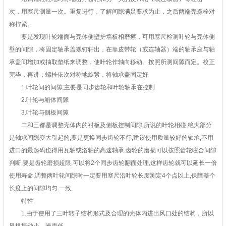
次，用塞尺测量一次。重复进行，了解间隙满足要求为止，之后两端壳螺栓对
称拧紧。
要是发现叶轮端面与壳体侧壁护墙板相磨擦，可用塞尺检测叶轮与壳体侧
壁的间隙，将固定轴承盖螺钉轩出，在靠皮带轮（或连轴器）端的轴承座与轴
承盖间增加或抽取垫纸来调整，使叶轮作轴向移动。按照所测间隙而定。校正
完毕，再讲；螺栓依次对称地旋紧，将轴承盖固定好
1.叶轮间的间隙,主要是同步齿轮和叶轮轴承在控制
2.叶轮与箱体间隙
3.叶轮与侧板间隙
二和三都是调整壳体内的衬板及侧板控制间隙,所说的叶轮相碰,绝大部分
是轴承间隙变大引起的,要是更换同步齿轮不行,建议使用质量较好的轴承,不用
进口的最起码也得用瓦轴或洛轴的高速轴承,齿轮的磨损可以按照齿轮咬合间隙
判断,要是齿轮磨损超限,可以将2个同步齿轮翻面处理,这样齿轮就可以延长一倍
使用寿命,调整两叶轮间隙时一定要用塞尺沿叶轮长度测定4个点以上,保障整个
长度上的间隙均匀.一致
特性
1.由于使用了三叶转子结构形式及合理的壳体内进出风口处的结构，所以