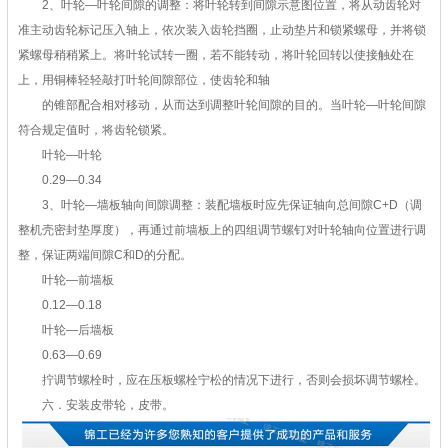
2、叶轮—叶轮间隙的调整：将叶轮转到间隙示意图位置，将从动齿轮对
准主动齿轮标记压入轴上，依次装入齿轮挡圈，止动垫片和锁紧螺母，并将锁
紧螺母稍稍紧上。将叶轮试转一圈，若不能转动，将叶轮回转以使接触处在
上，用铜棒轻轻敲打叶轮间隙部位，使齿轮和轴
的锥部配合相对移动，从而达到调整叶轮间隙的目的。当叶轮—叶轮间隙
符合规定值时，将齿轮锁紧。
叶轮—叶轮
0.29—0.34
3、叶轮—墙板轴向间隙调整：装配墙板时应先保证轴向总间隙C+D（调
整机壳密封垫厚度），再通过前墙板上的四组调节螺钉对叶轮轴向位置进行调
整，保证两端间隙C和D的分配。
叶轮—前墙板
0.12—0.18
叶轮—后墙板
0.63—0.69
拧调节螺栓时，应在压板螺栓宁松的情况下进行，否则会损坏调节螺栓。
六．安装皮带轮，皮带。