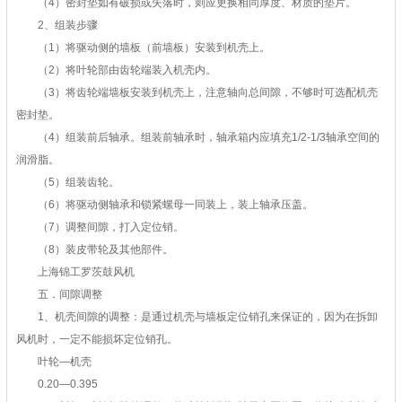
（4）密封垫如有破损或失落时，则应更换相同厚度、材质的垫片。
2、组装步骤
（1）将驱动侧的墙板（前墙板）安装到机壳上。
（2）将叶轮部由齿轮端装入机壳内。
（3）将齿轮端墙板安装到机壳上，注意轴向总间隙，不够时可选配机壳
密封垫。
（4）组装前后轴承。组装前轴承时，轴承箱内应填充1/2-1/3轴承空间的
润滑脂。
（5）组装齿轮。
（6）将驱动侧轴承和锁紧螺母一同装上，装上轴承压盖。
（7）调整间隙，打入定位销。
（8）装皮带轮及其他部件。
上海锦工罗茨鼓风机
五．间隙调整
1、机壳间隙的调整：是通过机壳与墙板定位销孔来保证的，因为在拆卸
风机时，一定不能损坏定位销孔。
叶轮—机壳
0.20—0.395