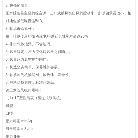
2. 较低的噪音：
压力脉衝是主要的噪音源，三叶式鼓风机出风的脉动小、所以轴承震动小，相
对地也减低噪音达5dB。
3. 轴承寿命延长：
由于叶轮传递的振动减少,得以延长轴承寿命达20％
4. 排出气体洁淨、不含油污。
5. 风量稳定，压力变化对风量之影响小。
6. 风量压力真空度范围广。
7. 构造坚实简单、保养维护容易。
8. 轴承均为机油润滑、散热佳、寿命长。
9. 严格品质管理，标准化製品。
锦工罗茨风机的规格 :
（1）LT型性能表（压送式鼓风机）
機型
口徑
壓力範圍 mmAq
風量範圍 m3 /min
馬力 (HP)