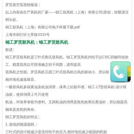
罗茨真空泵面粉输送：
以上内容由生产风机的厂家——锦工鼓风机（上海）有限公司(原创，转载请注
明出处。
锦工鼓风机（上海）有限公司电子样册下载.pdf
上海市闵行区七莘路3333号
锦工罗茨鼓风机：锦工罗茨鼓风机
叙述 :
锦工罗茨鼓风机是三叶式鲁氏鼓风机。锦工罗茨风机内转子以CNC四轴同动加
工、精度高所以可得准确之转子间隙，进而提高
鼓风机之性能。罗茨风机又因三叶式鼓风机出风的脉动小、所以轴承震动小,
相对地也减低噪音。
一般鼓风机多採黄油及机油润滑，保养上比较不便。锦工-LT型鼓风机-设计双
油箱，使得润滑上可只使用
机油，对保养者较为便利。又因机油的润滑及散热效果比黄油好，所以能提高
轴承及齿轮的寿命。
锦工罗茨风机的特点 :
1. 较低的能源损耗：
三叶式的设计能减少逆流对转子的压力,相对地也减少能源的耗损