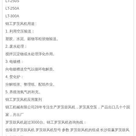
LT-250S
LT-250A
LT-300A
锦工罗茨风机用途 :
1. 利用空压输送：
塑胶、水泥、穀物等粒状物输送。
2. 废水处理：
搅拌沉淀物或水处理淨化作用。
3. 电镀槽：
向电镀槽送空气以循环电解质。
4. 焚化炉：
分解纸张、整理纸、配纸作业。
5. 养殖池氧气的补充。
锦工罗茨风机应用案列
锦工机械有限公司28年专注生产罗茨鼓风机，罗茨真空泵，产品出口几十个国
家，月出厂
罗茨鼓风机超过3000台。锦工罗茨风机咨询热线：
低噪音罗茨鼓风机 罗茨鼓风机型号 参数 罗茨鼓风机的组成 长沙双赢罗茨鼓风