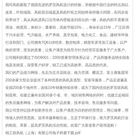
我司风机吸取了德国先进的罗茨风机设计的经验，并根据中国行业的特点加以
改良，叶轮端面、风机前后端盖及风机叶轮之间始终保持微小间隙，在同步齿
轮带动下，风从风机进风口沿壳体内壁输送到排出的一侧，风机内腔不需要润
滑油，精度高，体积小，重量轻，高效节能10%，，寿命长达15年，广泛应用
于污水处理、气力输送、水产养殖、真空包装、电力化工、食品、建材等环保
行业和部门。公司拥有TQ611B镗床、数控刨床，精密车床等加工设备，以严
格的管理，坚实的质量，让客户满意为指导方针为经营宗旨服务于广大客户。
公司顺利的通过了ISO9001：2000质量管理体系认证，产品和服务远销全国各
地及东南亚，深受客户好评，锦工已成为高效率、高品质的代表。
我们的产品借力网络，先后为五月花纸业、格力空调、樱花卫、富士康集团等
200余家大型企业提供了各种优质的风机及选型、安装等服务，产品足迹遍及
全国200多个地州市，连续10年销量持续倍增，成为了国内优佳的罗茨鼓风机
制造商。在建立遍布全国30多个省、市、地区销售网络的同时，也建立起相应
的售后服务网络，为客户解决对产品质量、技术咨询、售后服务等问题。
我公司坚持以技术创新求生存，以客户满意为目的的经营理念，用心做事，用
情做人的经营思路。追求卓越奉献社会，立足于环保行业，致力罗茨风机行业
的制造、革新，提高罗茨风机综合性能。欢迎广大新老客户咨询选购！
锦工鼓风机（上海）有限公司电子样册下载.pdf