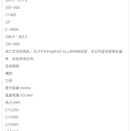
100.3 ~ 257.8
100~500
LT-400
16″
0 ~8000
208.8 ~ 362.5
150~600
锦工罗茨鼓风机：压力于0.8 kgf/cm2 以上的特殊机型，本公司提供客製化服
务，欢迎来电洽询。
其他规格
機型
口徑
壓力範圍 mmAq
風量範圍 m3 /min
馬力 (HP)
LT-125S
LT-150S
LT-200A