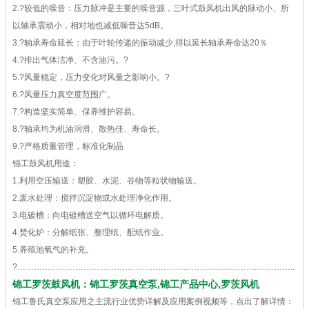
2.?较低的噪音：压力脉冲是主要的噪音源，三叶式鼓风机出风的脉动小、所
以轴承震动小，相对地也减低噪音达5dB。
3.?轴承寿命延长：由于叶轮传递的振动减少,得以延长轴承寿命达20％
4.?排出气体洁净、不含油污。?
5.?风量稳定，压力变化对风量之影响小。?
6.?风量压力真空度范围广。
7.?构造坚实简单、保养维护容易。
8.?轴承均为机油润滑、散热佳、寿命长。
9.?严格质量管理，标准化制品
锦工鼓风机用途：
1.利用空压输送：塑胶、水泥、谷物等粒状物输送。
2.废水处理：搅拌沉淀物或水处理净化作用。
3.电镀槽：向电镀槽送空气以循环电解质。
4.焚化炉：分解纸张、整理纸、配纸作业。
5.养殖池氧气的补充。
?………………………………………………………………………………………..
锦工罗茨鼓风机：锦工罗茨真空泵,锦工产品中心,罗茨风机
锦工鲁氏真空泵应用之主流行业优势详解及应用案例视频等，点出了解详情：