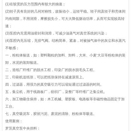
(1)在较宽的压力范围内有较大的抽速；
(2)转子具有良好的几何对称性，故振动小，运转平稳。转子间及转子和壳体间
均有间隙，不用润滑，摩擦损失小，可大大降低驱动功率，从而可实现较高转
速；
(3)泵腔内无需用油密封和润滑，可减少油蒸气对真空系统的污染；
(4)泵腔内无压缩，无排气阀。结构简单、紧凑，对被抽气体中的灰尘和水蒸汽
不敏感；
一，粉粒体输送，如：塑料颗粒的加料、卸料，大米、小麦‘大豆等粉粒体的装
卸，水泥的装卸输送。
二，造纸厂纤维厂的脱水工程，印染厂的脱水脱毛头工程。
三，印刷机送纸张，可以把纸张保持在减速滚筒上。
四，过滤器，用强力的真空吸引力可以缩短通过过滤器的时间。
五，集尘机，用于线路板厂，纺织厂，染整厂等纤维厂之集尘机。
六，加工物吸住保持，如：木工机械、塑胶板、电路板等非磁性物品固定于加
工台。
七，真空吸泥车，胶状污泥、废泥的清除、粉粒体等吸送。
使用案例：
罗茨真空泵中央供料：