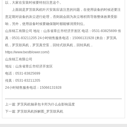
以，大家在安装时候要特别注意这个。
上面就是罗茨鼓风机叶片安装应该注意的问题，在使用设备的时候还要注
意定期对设备的灰尘进行处理，否则就会因为灰尘堆积而导致整体效果受影
响，另外，使用设备时候要确保随时都能够润滑到位。
山东锦工有限公司
地址：山东省章丘市经济开发区
电话：0531-83825699
传
真：0531-83211205
24小时销售服务电话：15066131928
(来自：罗茨风
机，罗茨鼓风机，罗茨真空泵，回转式鼓风机，回转风机，
https://www.bestblower.com/)
山东锦工有限公司
地址：山东省章丘市经济开发区
电话：0531-83825699
传真：0531-83211205
24小时销售服务电话：15066131928
上一篇:
罗茨风机轴承包卡邦为什么会影响温度
下一篇:
罗茨鼓风机拆解图_罗茨鼓风机