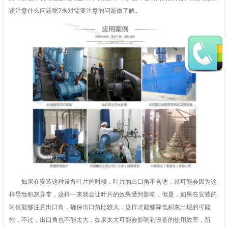
该注意什么问题呢?来对需要注意的问题做了解。
如果在安装这种设备叶片的时候，叶片的出口角不合适，就可能会因为这
样导致积灰异常，这样一来就会让叶片的效果受到影响，但是，如果在安装的
时候能够注意出口角，确保出口角比较大，这样才能够降低积灰出现的可能
性，不过，出口角也不能太大，如果太大可能会影响到设备的使用效率，所