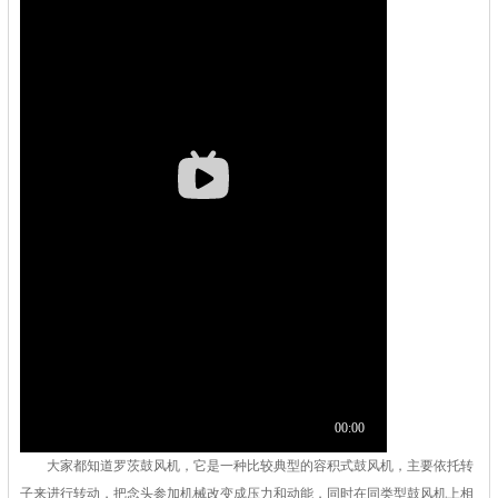
大家都知道
罗茨鼓风机
，它是一种比较典型的容积式鼓风机，主要依托转
子来进行转动，把念头参加机械改变成压力和动能，同时在同类型鼓风机上相