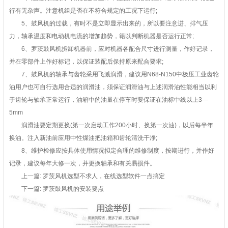
行有无杂声。注意机组是否在不符合规定的工况下运行;
5、鼓风机的过载，有时不是立即显示出来的，所以要注意进、排气压
力，轴承温度和电动机电流的增加趋势，籍以判断机器是否运行正常;
6、罗茨鼓风机拆卸机器前，应对机器各配合尺寸进行测量，作好记录，
并在零部件上作好标记，以保证装配后保持原来配合要求;
7、鼓风机的轴承与齿轮采用飞溅润滑，建议用N68-N150中极压工业齿轮
油用户也可自行选用合适的润滑油，须保证润滑油与上述润滑油性能相当以利
于齿轮与轴承正常运行，油箱中的油量在停车时要保证在油标中线以上3—
5mm
润滑油要定期更换(第一次启动工作200小时、换第一次油)，以后每半年
换油。注入新油前应用中性煤油把油箱和齿轮清洗干净;
8、维护检修应按具体使用情况拟定合理的维修制度，按期进行，并作好
记录，建议每年大修一次，并更换轴承和有关易损件。
上一篇: 罗茨风机选型不求人，在线选型软件一点搞定
下一篇: 罗茨鼓风机的安装要点