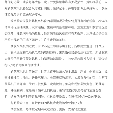
并作好记录，建议每年大修一次，并更换轴承和有关易损件。拆卸机器前，应
对罗茨鼓风机各配合尺寸进行测量，做好记录，并在零部件上做好标记，以保
证装配后维持原来配合要求。
经常检查罗茨鼓风机各部位的紧固情况及定位销是否有松动现象，检查机
体内部无漏油现象，没有结垢、生锈和剥落现象存在。注意润滑和散热情况是
否正常，注意润滑油的质量，经常倾听鼓风机运行有无杂声，注意机组是否在
不符合规定的工况下运行，并注意定期加黄油。
罗茨鼓风机的过载，有时不是立即显示出来的，所以要注意进、排气压
力，轴承温度和电动机电流的增加趋势，来判断机器是否运行正常。新机器或
大修后的三叶罗茨鼓风机，油箱应加以清洗，并按使用步骤投入运行，建议运
行8小时后更换全部润滑油。
罗茨鼓风机日常保养：日常工作中应注意轴承温度、声音、振动情况，检
查油标油位，油温、进排气压力、电流表指数示等。如果有条件的话，在罗茨
鼓风机正常开动一天后，就更换一次齿轮油，你会发现油呈深黄色，而且偏
黑，并很粘稠，这是由于轴承上的机油，齿轮箱里的铁屑与齿轮油混合在一
起，这样的油不利于齿轮润滑。在这次更换后，在进行3个月一次的更换。
每月检查：有三角带传动的风机应定期检查V带的张力。
季度检查：每季度定期清洗过滤器，更换一次齿轮润滑油。