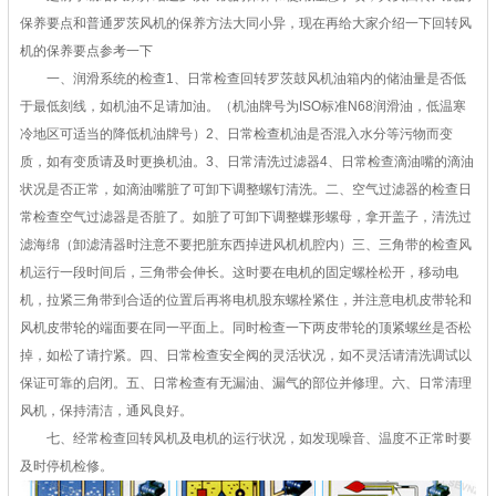
保养要点和普通罗茨风机的保养方法大同小异，现在再给大家介绍一下回转风
机的保养要点参考一下
一、润滑系统的检查1、日常检查回转罗茨鼓风机油箱内的储油量是否低
于最低刻线，如机油不足请加油。（机油牌号为ISO标准N68润滑油，低温寒
冷地区可适当的降低机油牌号）2、日常检查机油是否混入水分等污物而变
质，如有变质请及时更换机油。3、日常清洗过滤器4、日常检查滴油嘴的滴油
状况是否正常，如滴油嘴脏了可卸下调整螺钉清洗。二、空气过滤器的检查日
常检查空气过滤器是否脏了。如脏了可卸下调整蝶形螺母，拿开盖子，清洗过
滤海绵（卸滤清器时注意不要把脏东西掉进风机机腔内）三、三角带的检查风
机运行一段时间后，三角带会伸长。这时要在电机的固定螺栓松开，移动电
机，拉紧三角带到合适的位置后再将电机股东螺栓紧住，并注意电机皮带轮和
风机皮带轮的端面要在同一平面上。同时检查一下两皮带轮的顶紧螺丝是否松
掉，如松了请拧紧。四、日常检查安全阀的灵活状况，如不灵活请清洗调试以
保证可靠的启闭。五、日常检查有无漏油、漏气的部位并修理。六、日常清理
风机，保持清洁，通风良好。
七、经常检查回转风机及电机的运行状况，如发现噪音、温度不正常时要
及时停机检修。