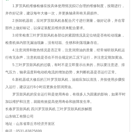
1.罗茨风机维修检修应按具体使用情况拟订合理的维修制度，按期进行，
并作好记录，建议每年大修一次，并更换轴承和有关易损件。
2.拆卸机器前，应对罗茨鼓风机各配合尺寸进行测量，做好记录，并在零
部件上做好标记，以保证装配后维持原来配合要求。
3.经常检查三叶罗茨鼓风机各部位的紧固情况及定位销是否有松动现象，
检查机体内部无漏油现象，没有结垢、生锈和剥落现象存在。
4.注意润滑和散热情况是否正常，注意润滑油的质量，经常倾听鼓风机运
行有无杂声，注意机组是否在不符合规定的工况下运行，并注意定期加黄油。
5.三叶罗茨鼓风机的过载，有时不是立即显示出来的，所以要注意进、排
气压力，轴承温度和电动机电流的增加趋势，来判断机器是否运行正常。
6.新机器或大修后的三叶罗茨鼓风机，油箱应加以清洗，并按使用步骤投
入运行，建议运行8小时后更换全部润滑油。
罗茨鼓风机的安全运行和是使用寿命，有很多人为因素的影响，如果平时
加以维护和注意，就能有效提高使用寿命和故障发生率。
长春罗茨鼓风机 四川罗茨鼓风机 三叶罗茨鼓风机拆解图
山东锦工有限公司
地址：山东省章丘市经济开发区
电话：0531-83825699