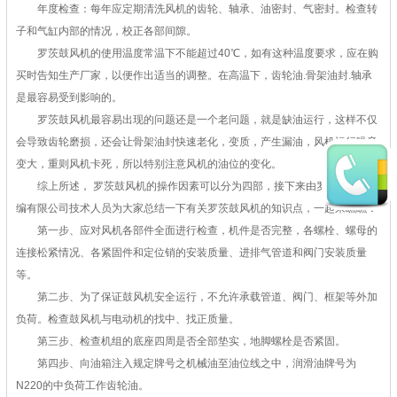
年度检查：每年应定期清洗风机的齿轮、轴承、油密封、气密封。检查转
子和气缸内部的情况，校正各部间隙。
罗茨鼓风机的使用温度常温下不能超过40℃，如有这种温度要求，应在购
买时告知生产厂家，以便作出适当的调整。在高温下，齿轮油.骨架油封.轴承
是最容易受到影响的。
罗茨鼓风机最容易出现的问题还是一个老问题，就是缺油运行，这样不仅
会导致齿轮磨损，还会让骨架油封快速老化，变质，产生漏油，风机运行噪音
变大，重则风机卡死，所以特别注意风机的油位的变化。
综上所述， 罗茨鼓风机的操作因素可以分为四部，接下来由罗茨鼓风机小
编有限公司技术人员为大家总结一下有关罗茨鼓风机的知识点，一起来瞧瞧：
第一步、应对风机各部件全面进行检查，机件是否完整，各螺栓、螺母的
连接松紧情况、各紧固件和定位销的安装质量、进排气管道和阀门安装质量
等。
第二步、为了保证鼓风机安全运行，不允许承载管道、阀门、框架等外加
负荷。检查鼓风机与电动机的找中、找正质量。
第三步、检查机组的底座四周是否全部垫实，地脚螺栓是否紧固。
第四步、向油箱注入规定牌号之机械油至油位线之中，润滑油牌号为
N220的中负荷工作齿轮油。