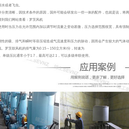
雨水或者飞虫。
类清晰，因技术条件的原因，国外可能会研发出一些一体的配件，也就是说，将两
到我们网站查看：罗茨风机
时当压力在允许范围内加以调节时流量之变动甚微，压力选择范围很宽，具有强制
。
的吸、排气和瞬时等容压缩造成气流速度和压力的脉动，因而会产生较大的气体动
。罗茨鼓风机的排气量为0.15～150立方米/分，转速为
分。单级压比通常小于1.7，最高可达2.1，可以多级串联使用。