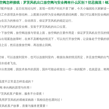
空阀怎样接线：罗茨风机出口放空阀与安全阀有什么区别？切忌搞混！锦
件较多，近日在泡论坛时，发现一些用户对此不甚了解，今天小编就给大家解读一
作原理及外形结构，上图展示的即为安全阀的简易结构图，我们可以看到安全阀的
会在压力的推动下，自动泄压，保证罗茨风机的稳定运行。
罗茨风机的安全阀，安装于罗茨风机的出口位置。
放空阀，放空阀连接与管道上面，放空阀的主要作用是：保证罗茨风机在空压的情
备出现紧急故障时，在来不及断电的情况下，可以先打开放空阀，让设备处于空载的
道之后，然后连接放空阀，再连接止回阀。
，可以连接到室外，也可以连接到室内，根据自身的情况而定，并且放空阀的出气
雨水或者飞虫。
类清晰，因技术条件的原因，国外可能会研发出一些一体的配件，也就是说，将两
度不正常是怎样造成的？
阀 单向阀的原理与作用！
罗茨风机客户案例，服务不分昼夜！
用罗茨风机的艰难采购路！我相信您也遇到过！
风机客户故事，质量与服务更重要！