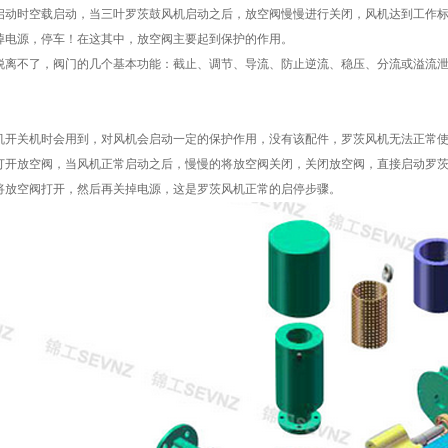
时空载启动，当三叶罗茨鼓风机启动之后，放空阀慢慢进行关闭，风机达到工作标
掉电源，停车！在这其中，放空阀主要起到保护的作用。
不了，阀门的几个基本功能：截止、调节、导流、防止逆流、稳压、分流或溢流泄
关机时会用到，对风机会启动一定的保护作用，没有该配件，罗茨风机无法正常使
放空阀，当风机正常启动之后，慢慢的将放空阀关闭，关闭放空阀，直接启动罗茨
空阀打开，然后再关掉电源，这是罗茨风机正常的启停步骤。