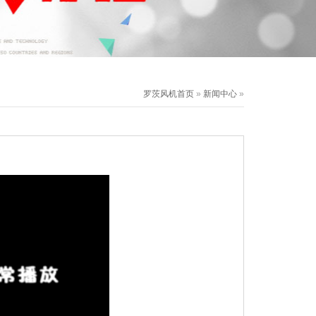
罗茨风机首页
»
新闻中心
»