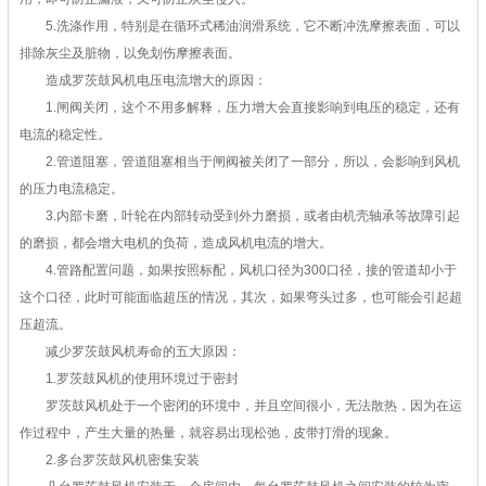
5.洗涤作用，特别是在循环式稀油润滑系统，它不断冲洗摩擦表面，可以
排除灰尘及脏物，以免划伤摩擦表面。
造成罗茨鼓风机电压电流增大的原因：
1.闸阀关闭，这个不用多解释，压力增大会直接影响到电压的稳定，还有
电流的稳定性。
2.管道阻塞，管道阻塞相当于闸阀被关闭了一部分，所以，会影响到风机
的压力电流稳定。
3.内部卡磨，叶轮在内部转动受到外力磨损，或者由机壳轴承等故障引起
的磨损，都会增大电机的负荷，造成风机电流的增大。
4.管路配置问题，如果按照标配，风机口径为300口径，接的管道却小于
这个口径，此时可能面临超压的情况，其次，如果弯头过多，也可能会引起超
压超流。
减少罗茨鼓风机寿命的五大原因：
1.罗茨鼓风机的使用环境过于密封
罗茨鼓风机处于一个密闭的环境中，并且空间很小，无法散热，因为在运
作过程中，产生大量的热量，就容易出现松弛，皮带打滑的现象。
2.多台罗茨鼓风机密集安装