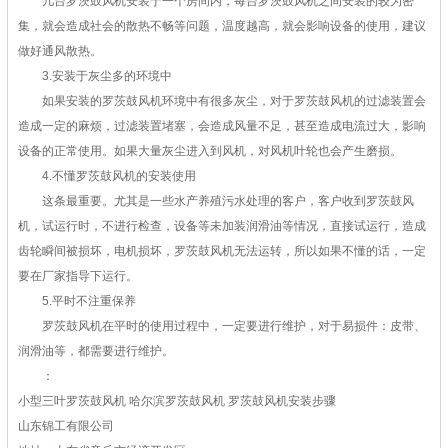
几台罗茨鼓风机安装于一个房间内，每台罗茨鼓风机之间安装的较为密
集，就会造成社会的散热不畅等问题，温度越高，就会影响设备的使用，建议
做好通风散热。
3.安装于灰尘多的环境中
如果安装的罗茨鼓风机环境中有很多灰尘，对于罗茨鼓风机的过滤装置会
造成一定的麻烦，过滤装置堵塞，会造成风量不足，甚至造成电流过大，影响
设备的正常使用。如果大量灰尘进入到风机，对风机叶轮也会产生磨损。
4.不懂罗茨鼓风机的安装使用
这条最重要。尤其是一些水产养殖污水处理的客户，客户收到罗茨鼓风
机，试运行时，不进行检查，设备等未加装润滑油等情况，直接试运行，造成
齿轮瞬间被损坏，电机损坏，罗茨鼓风机无法运转，所以如果不懂的话，一定
要在厂家指导下运行。
5.平时不注重保养
罗茨鼓风机在平时的使用过程中，一定要进行维护，对于易损件：皮带、
润滑油等，都需要进行维护。
：
小型三叶罗茨鼓风机 哈尔滨罗茨鼓风机 罗茨鼓风机安装步骤
山东锦工有限公司