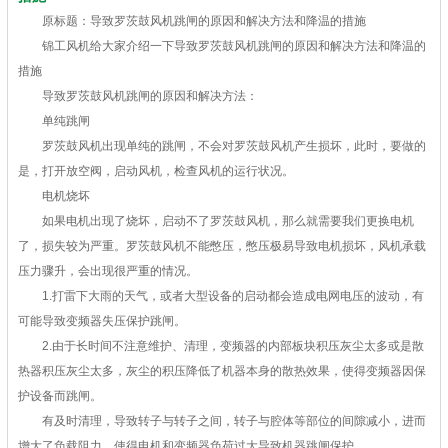
原标题：导致罗茨鼓风机跳闸的原因和解决方法和降温的措施
锦工风机给大家介绍一下导致罗茨鼓风机跳闸的原因和解决方法和降温的
措施
导致罗茨鼓风机跳闸的原因和解决方法：
单纯跳闸
罗茨鼓风机出现单纯的跳闸，不会对罗茨鼓风机产生损坏，此时，要做的
是，打开放空阀，启动风机，检查风机的运行状况。
电机烧坏
如果电机出现了烧坏，启动不了罗茨鼓风机，那么就需要我们更换电机
了，损失较为严重。罗茨鼓风机不能憋压，憋压极易导致电机损坏，风机承载
压力骤升，会出现很严重的情况。
1.打雷下大雨的天气，或者大型设备的启动都会造成电网电压的波动，有
可能导致变频器失压保护跳闸。
2.由于长时间不注意维护、清理，变频器的内部板块积压灰尘太多或是散
热器积压灰尘太多，灰尘的积压降低了机器本身的散热效果，使得变频器因保
护设备而跳闸。
有及时清理，导致转子与转子之间，转子与腔体等部位的间隙减小，进而
增大了负载阻力，使得电机和变频器负荷过大导致机器跳闸保护。