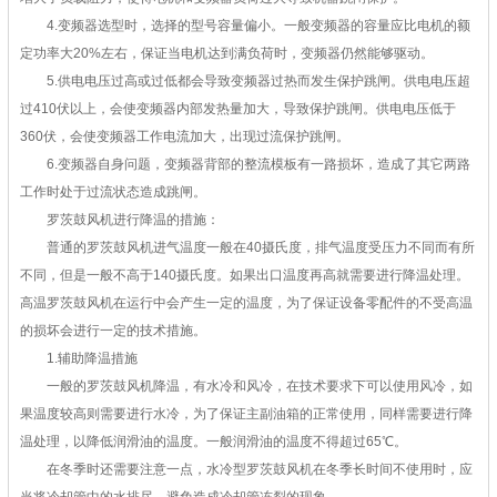
4.变频器选型时，选择的型号容量偏小。一般变频器的容量应比电机的额
定功率大20%左右，保证当电机达到满负荷时，变频器仍然能够驱动。
5.供电电压过高或过低都会导致变频器过热而发生保护跳闸。供电电压超
过410伏以上，会使变频器内部发热量加大，导致保护跳闸。供电电压低于
360伏，会使变频器工作电流加大，出现过流保护跳闸。
6.变频器自身问题，变频器背部的整流模板有一路损坏，造成了其它两路
工作时处于过流状态造成跳闸。
罗茨鼓风机进行降温的措施：
普通的罗茨鼓风机进气温度一般在40摄氏度，排气温度受压力不同而有所
不同，但是一般不高于140摄氏度。如果出口温度再高就需要进行降温处理。
高温罗茨鼓风机在运行中会产生一定的温度，为了保证设备零配件的不受高温
的损坏会进行一定的技术措施。
1.辅助降温措施
一般的罗茨鼓风机降温，有水冷和风冷，在技术要求下可以使用风冷，如
果温度较高则需要进行水冷，为了保证主副油箱的正常使用，同样需要进行降
温处理，以降低润滑油的温度。一般润滑油的温度不得超过65℃。
在冬季时还需要注意一点，水冷型罗茨鼓风机在冬季长时间不使用时，应