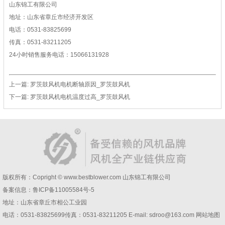
山东锦工有限公司
地址：山东省章丘市经济开发区
电话：0531-83825699
传真：0531-83211205
24小时销售服务电话：15066131928
上一篇:
罗茨鼓风机电机断轴原因_罗茨鼓风机
下一篇:
罗茨鼓风机电机温度过高_罗茨鼓风机
版权所有：Copright © www.bestblower.com
山东锦工有限公司
备案信息：
鲁ICP备11005584号-5
地址：山东省章丘市相公工业园
电话：0531-83825699传真：0531-83211205 E-mail: sdroo@163.com 网站地图