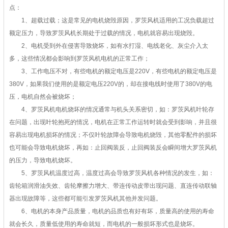
点：
1、超载过载；这是常见的电机烧毁原因，罗茨风机适用的工况负载超过
额定压力，导致罗茨风机长期处于过载的情况，电机就容易出现烧毁。
2、电机受到外在侵害导致烧坏，如有水打湿、电线老化、灰尘介入太
多，这些情况都会影响到罗茨风机电机的正常工作；
3、工作电压不对，有些电机的额定电压是220V，有些电机的额定电压是
380V，如果我们使用的是额定电压220V的，却在接电线时使用了380V的电
压，电机自然会被烧坏；
4、罗茨风机电机烧坏的情况通常与机头关系密切，如：罗茨风机叶轮存
在问题，出现叶轮抱死的情况，电机在正常工作运转时就会受到影响，并且很
容易出现电机损坏的情况；不仅叶轮故障会导致电机烧毁，其他零配件的损坏
也可能会导致电机烧坏，再如：止回阀装反，止回阀装反会瞬间增大罗茨风机
的压力，导致电机烧坏。
5、罗茨风机温度过高，温度过高会导致罗茨风机各种情况的发生，如：
齿轮箱润滑油失效、齿轮摩擦力增大、带连传动皮带出现问题、直连传动联轴
器出现故障等，这些都可能引发罗茨风机其他并发问题。
6、电机的本身产品质量，电机的品质也有好有坏，质量高的使用的寿命
就会长久，质量低使用的寿命就短，而电机的一般损坏形式也是烧坏。