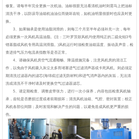
修复。请每半年完全更换一次机油。油标很脏无法看清机油时则需马上把油标
清洗干净，以防误导油箱机油油位而烧坏齿轮，如机油明显很脏时也应及时更
换。
3、如果轴承是使用油脂润滑的，则每三个月至半年必须补充一次，每年
必须更换一次风机高温油脂。(注：三叶罗茨鼓风机均使用纯正的二硫化钼3号
锂基脂或风机专用高温润滑脂。)风机运行时须检查油箱温度、振动及声音，检
查进排气压力电流表指数等是否正常。
4、请确保风机房空气流通顺畅、降温措施完备，注意风机房的清洁工
作，以免由于风机吸入灰尘太多而堵塞进气过滤消声器或卡死风机。则必须定
期清洗过滤器内的滤芯(海绵或过滤无防材料)和进气消声器内的灰垢，无法清
洗或清洗不干净时请及时更换空气过滤器滤芯。
5、请定期检查、调整皮带张力，进行一次小保养，内容包括检查风机轴
承，齿轮是否磨损过度或者前期损坏；清洗风机油箱、气腔、密封装置；校正
风机各部位间隙；及时发现和解决产生的问题，以避免造成风机更严重的损
伤。