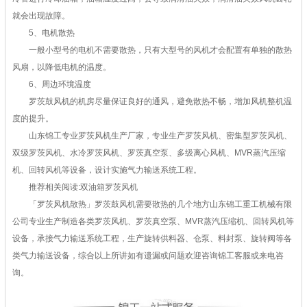
就会出现故障。
5、电机散热
一般小型号的电机不需要散热，只有大型号的风机才会配置有单独的散热
风扇，以降低电机的温度。
6、周边环境温度
罗茨鼓风机的机房尽量保证良好的通风，避免散热不畅，增加风机整机温
度的提升。
山东锦工专业罗茨风机生产厂家，专业生产罗茨风机、密集型罗茨风机、
双级罗茨风机、水冷罗茨风机、罗茨真空泵、多级离心风机、MVR蒸汽压缩
机、回转风机等设备，设计实施气力输送系统工程。
推荐相关阅读:双油箱罗茨风机
「罗茨风机散热」罗茨鼓风机需要散热的几个地方山东锦工重工机械有限
公司专业生产制造各类罗茨风机、罗茨真空泵、MVR蒸汽压缩机、回转风机等
设备，承接气力输送系统工程，生产旋转供料器、仓泵、料封泵、旋转阀等各
类气力输送设备，综合以上所讲如有遗漏或问题欢迎咨询锦工客服或来电咨
询。