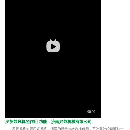
罗茨鼓风机的作用 功能：济南兴鼓机械有限公司
罗茨风机为容积式风机，运送的风量与转数成份额，三叶型叶轮每滚动一