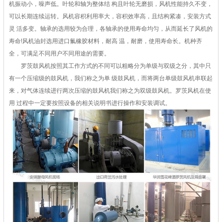
机振动小，噪声低。叶轮和轴为整体结 构且叶轮无磨损，风机性能持久不变，
可以长期连续运转。风机容积利用率大，容积效率高，且结构紧凑，安装方式
灵 活多变。轴承的选用较为合理，各轴承的使用寿命均匀，从而延长了风机的
寿命!风机油封选用进口氟橡胶材料，耐高 温，耐磨，使用寿命长。机种齐
全，可满足不同用户不同用途的需要。
罗茨鼓风机按照其工作方式的不同可以粗略分为单级与双级之分，其中只
有一个压缩级的鼓风机，我们称之为单 级鼓风机，而将两台单级鼓风机串联起
来，对气体连续进行两次压缩的鼓风机我们称之为双级鼓风机。罗茨风机在使
用 过程中一定要按照设备的相关说明书进行操作和安装调试。