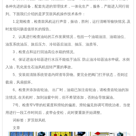
各种先进的设备，配套先进的管理技术，一体化生产，服务，产能进入同行前
列。下面我们介绍的是罗茨鼓风机操作技术条件：
1.定期检查，检查鼓风机运行声音，振动，胜利，运行清晰等愉快情况..及
时发现问肠道值班长的报告。
2、认真进行检查油站的工作发展情况，包括一个油箱油沮、油箱油位、
油泵系统油压、旅后压力、冷却器后油沮、抽压、油质等。
3，检查点和运行回油高位水箱的情况。
4、保证进油冷却器进行水压不能低于油压. 防止油冷却器油水申砚。水倒
入油，乳化发生石油风机扭转严重的事故。
5、安装前清除系统管道内焊渣等异物。要完全把阀门打开状态，否则过
载扇，风扇损坏。
6。检查并添加齿轮油。 出厂时，油箱已加注齿轮油，请检查齿轮油的加
注情况..在关机时，加到油窗中间，但不希望添加，否则会导致漏油。
7号。检查窄V带的松紧度和滑轮的偏差。滑轮偏见协调可用统治者。当使
用进行一段工作时间后，皮带会变松，此时要重新开始调整。
词标签：罗茨鼓风机
文章