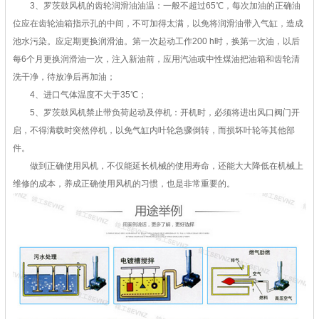
3、罗茨鼓风机的齿轮润滑油油温：一般不超过65℃，每次加油的正确油
位应在齿轮油箱指示孔的中间，不可加得太满，以免将润滑油带入气缸，造成
池水污染。应定期更换润滑油。第一次起动工作200 h时，换第一次油，以后
每6个月更换润滑油一次，注入新油前，应用汽油或中性煤油把油箱和齿轮清
洗干净，待放净后再加油；
4、进口气体温度不大于35℃；
5、罗茨鼓风机禁止带负荷起动及停机：开机时，必须将进出风口阀门开
启，不得满载时突然停机，以免气缸内叶轮急骤倒转，而损坏叶轮等其他部
件。
做到正确使用风机，不仅能延长机械的使用寿命，还能大大降低在机械上
维修的成本，养成正确使用风机的习惯，也是非常重要的。