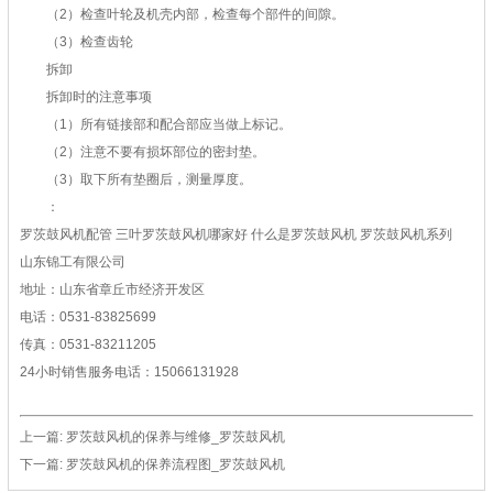
（2）检查叶轮及机壳内部，检查每个部件的间隙。
（3）检查齿轮
拆卸
拆卸时的注意事项
（1）所有链接部和配合部应当做上标记。
（2）注意不要有损坏部位的密封垫。
（3）取下所有垫圈后，测量厚度。
：
罗茨鼓风机配管 三叶罗茨鼓风机哪家好 什么是罗茨鼓风机 罗茨鼓风机系列
山东锦工有限公司
地址：山东省章丘市经济开发区
电话：0531-83825699
传真：0531-83211205
24小时销售服务电话：15066131928
上一篇:
罗茨鼓风机的保养与维修_罗茨鼓风机
下一篇:
罗茨鼓风机的保养流程图_罗茨鼓风机