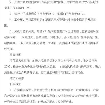
2、介质中颗粒物的含量不得超过100mg/m3，颗粒的最大尺寸不得超过
最小工作间隙的一半。
3、运行中的轴承温度不得高于95°C，润滑油不得高于65°C。
4、工作压力不得高于指定的增压范围或说明书性能表中指定的升压范
围。
5、风机叶轮和外壳、叶轮和叶轮间隙在出厂时已经调整，重新组装时应
确保间隙。 （间隙过大，影响性能。间隙过小，会因热膨胀产生摩擦而产生、
碰撞现象。）6、当鼓风机运转时，主油箱、副油箱油位必须在油位计两条经
线之间。
性能范围
罗茨鼓风机性能中的吸入流量是指吸入压力为标准大气压，吸入温度为
20℃，输送物质为净化空气时的吸入流量。 （当鼓风机输送特殊气体时，吸入
流量根据输送介质的分子量、进口温度和进排气口压力进行转换。
维护和检修
日常维护
1、在操作过程中，应特别注意：机壳内叶轮和外壳、叶轮和墙板、叶轮
和叶轮之间的壁板是否有摩擦或吸入异物，应经常检查以查明何时摩擦严重，
外壳会出现局部温升过高、外观烧坏现象，应立即停止。