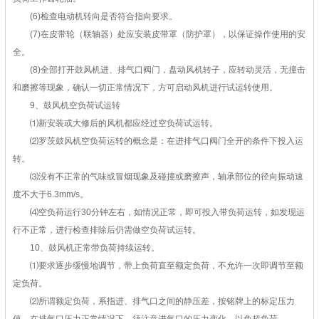
(6)检查电动机转向是否符合指向要求。
(7)在皮带轮（联轴器）处应安装皮带罩（防护罩），以保证操作使用的安
全。
(8)全部打开鼓风机进、排气口阀门，盘动风机转子，应转动灵活，无撞击
和磨擦等现象，确认一切正常情况下，方可启动风机进行试运转使用。
9、鼓风机空负荷试运转
⑴新安装或大修后的风机都应经过空负荷试运转。
⑵罗茨鼓风机空负荷运转的概念是：在进排气口阀门全开的条件下投入运
转。
⑶没有不正常的气味或冒烟现象及碰撞或磨擦声，轴承部位的径向振动速
度不大于6.3mm/s。
⑷空负荷运行30分钟左右，如情况正常，即可投入带负荷运转，如发现运
行不正常，进行检查排除后仍需做空负荷试运转。
10、鼓风机正常带负荷持续运转。
⑴要求逐步缓慢地调节，带上负荷直至额定负荷，不允许一次即调节至额
定负荷。
⑵所谓额定负荷，系指进、排气口之间的静压差，按铭牌上的标定压力