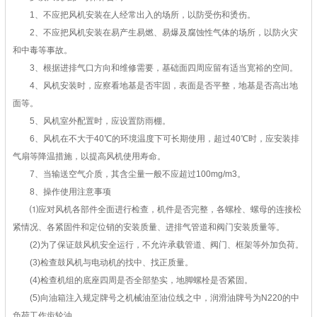
1、不应把风机安装在人经常出入的场所，以防受伤和烫伤。
2、不应把风机安装在易产生易燃、易爆及腐蚀性气体的场所，以防火灾
和中毒等事故。
3、根据进排气口方向和维修需要，基础面四周应留有适当宽裕的空间。
4、风机安装时，应察看地基是否牢固，表面是否平整，地基是否高出地
面等。
5、风机室外配置时，应设置防雨棚。
6、风机在不大于40℃的环境温度下可长期使用，超过40℃时，应安装排
气扇等降温措施，以提高风机使用寿命。
7、当输送空气介质，其含尘量一般不应超过100mg/m3。
8、操作使用注意事项
⑴应对风机各部件全面进行检查，机件是否完整，各螺栓、螺母的连接松
紧情况、各紧固件和定位销的安装质量、进排气管道和阀门安装质量等。
(2)为了保证鼓风机安全运行，不允许承载管道、阀门、框架等外加负荷。
(3)检查鼓风机与电动机的找中、找正质量。
(4)检查机组的底座四周是否全部垫实，地脚螺栓是否紧固。
(5)向油箱注入规定牌号之机械油至油位线之中，润滑油牌号为N220的中
负荷工作齿轮油。