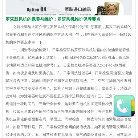
罗茨鼓风机的保养与维护：罗茨风机维护保养要点
之前小编给大家介绍过罗茨风机的保养和使用注意事项，其实回转风机的
保养要点和普通罗茨风机的保养方法大同小异，现在再给大家介绍一下回转风
机的保养要点参考一下
一、润滑系统的检查1、日常检查回转罗茨鼓风机油箱内的储油量是否低
于最低刻线，如机油不足请加油。（机油牌号为ISO标准N68润滑油，低温寒
冷地区可适当的降低机油牌号）2、日常检查机油是否混入水分等污物而变
质，如有变质请及时更换机油。3、日常清洗过滤器4、日常检查滴油嘴的滴油
状况是否正常，如滴油嘴脏了可卸下调整螺钉清洗。二、空气过滤器的检查日
常检查空气过滤器是否脏了。如脏了可卸下调整蝶形螺母，拿开盖子，清洗过
滤海绵（卸滤清器时注意不要把脏东西掉进风机机腔内）三、三角带的检查风
机运行一段时间后，三角带会伸长。这时要在电机的固定螺栓松开，移动电
机，拉紧三角带到合适的位置后再将电机股东螺栓紧住，并注意电机皮带轮和
风机皮带轮的端面要在同一平面上。同时检查一下两皮带轮的顶紧螺丝是否松
掉，如松了请拧紧。四、日常检查安全阀的灵活状况，如不灵活请清洗调试以
保证可靠的启闭。五、日常检查有无漏油、漏气的部位并修理。六、日常清理