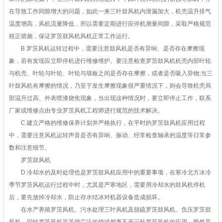
在导致工作间隙增大的问题，如此一来三叶鼓风机内泄漏加大，机壳温升排气
温度增高，风机流量降低，所以需要定期进行应停机测量间隙，采取严格规范
校正措施，保证罗茨鼓风机风机正常工作运行。
B 罗茨风机运转过程中，需要注意鼓风机是否有异响、是否存在摩擦现
象，若有发现应立即停机进行维修维护。要注意检查罗茨鼓风机机壳内部叶轮
与机壳、叶轮与叶轮、叶轮与墙板之间是否存在摩擦，或者是否吸入异物;当三
叶鼓风机有摩擦的情况，乃至于发生摩擦现象很严重情况下，则会导致机壳局
部温升过高、外表喷漆烧焦现象，当出现这种情况时，要立即停止工作，联系
厂家或维修点由专业罗茨风机工程师进行规范的技术解决。
C 建立严格的维修保养计划并严格执行，在平时的罗茨鼓风机应用过程
中，需要注意风机运转声音是否有异响、振动、经常检查轴承的温度等日常参
数和注意细节。
罗茨鼓风机
D 冷却水的及时处理也是罗茨鼓风机应用中的重要事项，在寒冷北方冰冷
季节罗茨风机运行过程中时，尤其是严寒地区，需要用冷却水的鼓风机停机
后，要先放掉冷却水，防止存水结冰对机器设备造成损坏。
在水产养殖罗茨风机、污水处理三叶风机及脱硫罗茨鼓风机、负压罗茨鼓
风机、回转罗茨风机等等很广泛的领域都离不开三叶罗茨风机的应用，既然其