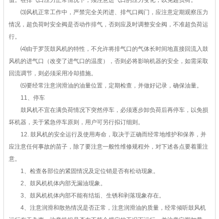
值。在排气口压力正常情况下，须注意进气口的压力变化，以免超负荷。
⑶风机正常工作中，严禁完全关闭进、排气口阀门，应注意定期观察压力
情况，超负荷时安全阀是否动作排气，否则应及时调整安全阀，不准超负荷运
行。
⑷由于罗茨鼓风机的特性，不允许将排气口的气体长时间地直接回流入鼓
风机的进气口（改变了进气口的温度），否则必将影响机器的安全，如需采取
回流调节，则必须采用冷却措施。
⑸要经常注意润滑油的油量位置，定期检查，并做好记录，确保油量。
11、停车
鼓风机不宜在满负荷情况下突然停车，必须逐步卸负荷后再停车，以免损
坏机器，关于紧急停车原则，用户可另行拟订细则。
12. 鼓风机的安全运行及使用寿命，取决于正确而经常地维护和保养，并
应注意任何事故的苗子，除了要注意一般性维修规程外，对下述各点要着重注
意。
1、检查各部位的紧固情况及定位销是否有松动现象。
2、鼓风机机体内部无漏油现象。
3、鼓风机机体内部不能有结垢、生锈和剥落现象存在。
4、注意润滑和散热情况是否正常，注意润滑油的质量，经常倾听鼓风机