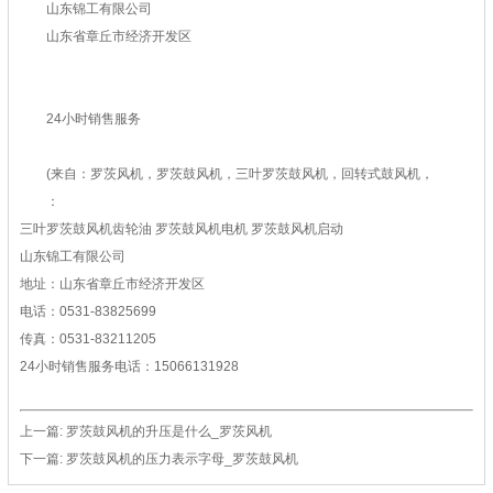
山东锦工有限公司
山东省章丘市经济开发区
24小时销售服务
(来自：罗茨风机，罗茨鼓风机，三叶罗茨鼓风机，回转式鼓风机，
：
三叶罗茨鼓风机齿轮油 罗茨鼓风机电机 罗茨鼓风机启动
山东锦工有限公司
地址：山东省章丘市经济开发区
电话：0531-83825699
传真：0531-83211205
24小时销售服务电话：15066131928
上一篇:
罗茨鼓风机的升压是什么_罗茨风机
下一篇:
罗茨鼓风机的压力表示字母_罗茨鼓风机