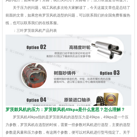
风的地方，如果有多个旁路，我们关闭几个旁路看下，压力表值是否有提升。
关于压力的问题，锦工风机多次给大家解读了，今天这篇文章也是总结了
前面的文章，如果您有罗茨风机选型的问题，可以联系我们的全国免费客服热
线，也可以联系我们的在线客服。
：三叶罗茨鼓风机产品列表
罗茨鼓风机的压力：罗茨鼓风机49kpa是什么意思？怎么理解？
罗茨风机49kpa指的是罗茨鼓风机的选型压力是49kpa，49kpa是一个压
力参数，罗茨风机在选型的时候，需要一些参数对风机进行选型，主要的选型
参数是风量和压力参数，有这两个参数，便可以对风机进行型号指定了。关于