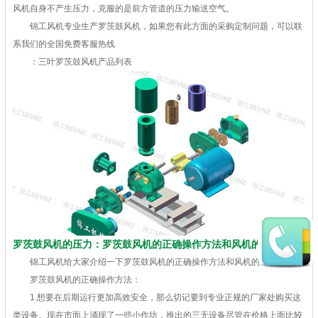
风机自身不产生压力，克服的是前方管道的压力输送空气。
锦工风机专业生产罗茨鼓风机，如果您有此方面的采购定制问题，可以联
系我们的全国免费客服热线
：三叶罗茨鼓风机产品列表
罗茨鼓风机的压力：罗茨鼓风机的正确操作方法和风机的压力来源
锦工风机给大家介绍一下罗茨鼓风机的正确操作方法和风机的压力来源
罗茨鼓风机的正确操作方法：
1.想要在后期运行更加高效安全，那么切记要到专业正规的厂家处购买这
类设备。现在市面上涌现了一些小作坊，推出的三无设备尽管在价格上面比较