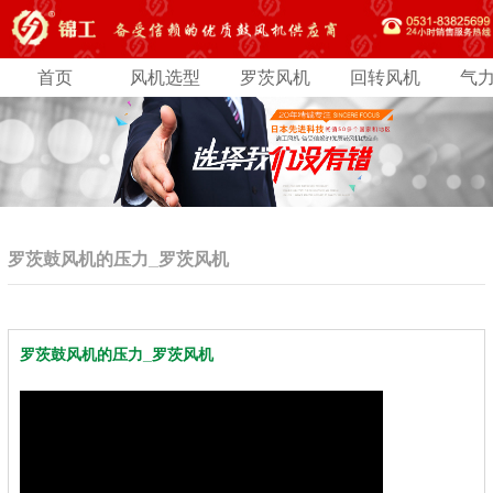
首页
风机选型
罗茨风机
回转风机
气
罗茨鼓风机的压力_罗茨风机
罗茨鼓风机的压力_罗茨风机