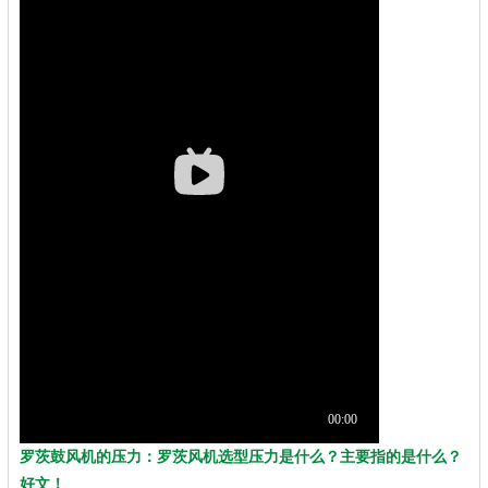
罗茨鼓风机的压力：罗茨风机选型压力是什么？主要指的是什么？
好文！