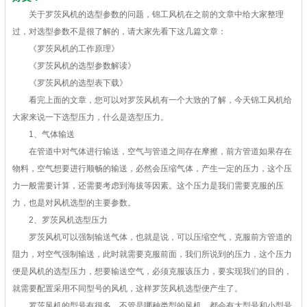
关于罗茨风机的选型参数的问题，锦工风机在之前的文章中给大家整理
过，对选型参数不是很了解的，请大家先看下这几篇文章：
《罗茨风机的工作原理》
《罗茨风机的选型参数解读》
《罗茨风机的选型表下载》
看完上面的文章，您可以对罗茨风机有一个大致的了解，今天锦工风机给
大家来说一下选型压力，什么是选型压力。
1、气体输送
在管道中对气体进行输送，空气与管道之间存在摩擦，前方管道如果存在
物料，空气想要进行顺畅的输送，必然会压缩气体，产生一定的压力，这个压
力一般需要计算，还需要考虑到海拔等因素。这个压力是我们需要克服的压
力，也是对风机选型的主要参数。
2、罗茨风机选型压力
罗茨风机可以强制输送气体，也就是说，可以压缩空气，克服前方管道的
阻力，对空气强制输送，此时就需要克服前面，我们所说到的压力，这个压力
便是风机的选型压力，想要输送空气，必须克服该压力，要实现我们的目的，
就需要配置采用不同型号的风机，这样罗茨风机选型便产生了。
罗茨风机的型号有很多，不管是哪种类型的风机，都会有大型号和小型号