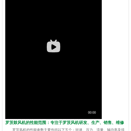
罗茨鼓风机的性能范围：专注于罗茨风机研发、生产、销售、维修
罗茨风机的性能参数主要包括以下五个：转速、压力、流量、轴功率及排