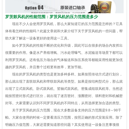
罗茨鼓风机的性能范围：罗茨风机的压力范围是多少
现在不少人会使用罗茨风机，那么大家知道它的压力范围是怎样的？它具
体有着怎样的性能吗？此篇文章就和大家介绍下关于罗茨风机的一些问题，帮
助大家了解这一设备更好的使用这一工具。
如今罗茨风机的性能不断的优化和升级，因此可以在很多的场合内发挥出
很重要的作用。像是水产养殖增氧、污水处理曝气、水泥输送等场景下都可以
利用罗茨风机。还有低压力场合的气体输送和加压系统等都能采用性能更加优
越的罗茨风机，并且整个过程更有效率，更加节能。
现在的罗茨风机的类型也是更加多种多样。如果按照传动方式进行划分，
那么就出现了直联鼓风机和带联鼓风机等类型。如果是按结构型式分，那么就
出现了立式鼓风机、卧式鼓风机、竖轴式鼓风机、密集成组鼓风机等。当然还
能按照密封形式进行区分，就出现了迷宫密封、涨圈密封、填料密封和机械密
封等。大家需要认识到不同罗茨风机的不同特点，从而选择更加合适的类型。
关于罗茨风机的压力范围，现在大多数设备支持的压力范围是9.8～98千
帕。大家在使用的时候一定要看清压力范围，按照正确的形式安装应用。除了
明确压力值范围，大家还需要知道那些问题？其实使用这一设备注意事项很