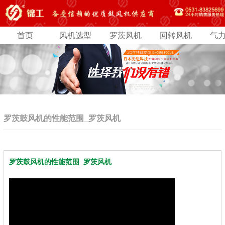
首页
风机选型
罗茨风机
回转风机
气
罗茨鼓风机的性能范围_罗茨风机
罗茨鼓风机的性能范围_罗茨风机