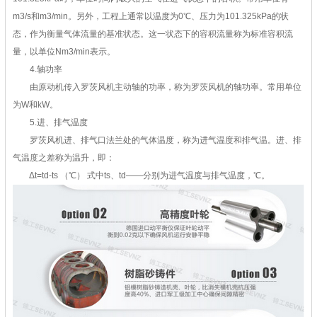
m3/s和m3/min。另外，工程上通常以温度为0℃、压力为101.325kPa的状
态，作为衡量气体流量的基准状态。这一状态下的容积流量称为标准容积流
量，以单位Nm3/min表示。
4.轴功率
由原动机传入罗茨风机主动轴的功率，称为罗茨风机的轴功率。常用单位
为W和kW。
5.进、排气温度
罗茨风机进、排气口法兰处的气体温度，称为进气温度和排气温。进、排
气温度之差称为温升，即：
Δt=td-ts （℃） 式中ts、td——分别为进气温度与排气温度，℃。