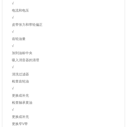
√
电流和电压
√
皮带张力和带轮偏正
√
齿轮油量
√
加到油标中央
吸入消音器的清理
√
清洗过滤器
检查齿轮油
√
更换或补充
检查轴承黄油
√
更换或补充
更换窄V带