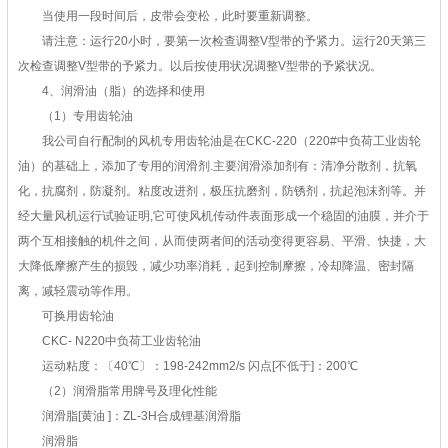
当使用一段时间后，皮带会变松，此时要重新调整。
请注意：运行20小时，要第一次检查调整V型带的予紧力。运行20天第三
次检查调整V型带的予紧力。以后按使用状况调整V型带的予紧状况。
4、润滑油（脂）的选择和使用
（1）专用齿轮油
我公司自行配制的风机专用齿轮油是在CKC-220（220#中负荷工业齿轮
油）的基础上，添加了专用的润滑剂.主要润滑添加剂有：清净分散剂，抗氧
化，抗腐剂，防凝剂。粘度改进剂，极压抗磨剂，防锈剂，抗起泡沫剂等。并
经大量风机运行试验证明,它可使风机传动件表面形成一个稳固的油膜，并介于
两个互相接触的机件之间，从而使两者间的活动变得更容易、平滑、快捷，大
大降低摩擦产生的损毁，减少功率消耗，起到控制摩擦，冷却降温、密封隔
离，减轻震动等作用。
可换用齿轮油
CKC- N220中负荷工业齿轮油
运动粘度：〔40℃〕：198-242mm2/s 闪点[不低于]：200℃
（2）润滑脂常用牌号及理化性能
润滑脂[黄油 ]：ZL-3H合成锂基润滑脂
润滑脂