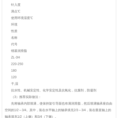
针入度
滴点℃
使用环境湿度℃
环境
性质
名称
代号
锂基润滑脂
ZL-3H
220-250
180
120
干,湿
抗水性、机械安定性、化学安定性及抗氧化，抗腐剂，防凝剂
（3）推荐实际做法：
先将轴承内部填满，使保持架引导面也布满润滑脂，然后填满轴承座自由
空间的1/2～3/4。其中，装在水平轴上的轴承填充2/3～3/4，装在垂直轴上的
轴承填充1/2（上侧）和3/4（下侧）。