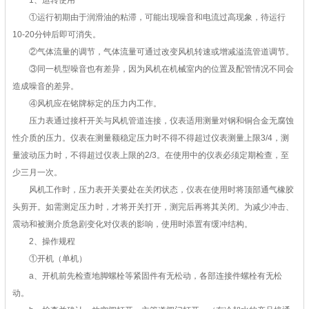
1、运转使用
①运行初期由于润滑油的粘滞，可能出现噪音和电流过高现象，待运行
10-20分钟后即可消失。
②气体流量的调节，气体流量可通过改变风机转速或增减溢流管道调节。
③同一机型噪音也有差异，因为风机在机械室内的位置及配管情况不同会
造成噪音的差异。
④风机应在铭牌标定的压力内工作。
压力表通过接杆开关与风机管道连接，仪表适用测量对钢和铜合金无腐蚀
性介质的压力。仪表在测量额稳定压力时不得不得超过仪表测量上限3/4，测
量波动压力时，不得超过仪表上限的2/3。在使用中的仪表必须定期检查，至
少三月一次。
风机工作时，压力表开关要处在关闭状态，仪表在使用时将顶部通气橡胶
头剪开。如需测定压力时，才将开关打开，测完后再将其关闭。为减少冲击、
震动和被测介质急剧变化对仪表的影响，使用时添置有缓冲结构。
2、操作规程
①开机（单机）
a、开机前先检查地脚螺栓等紧固件有无松动，各部连接件螺栓有无松
动。