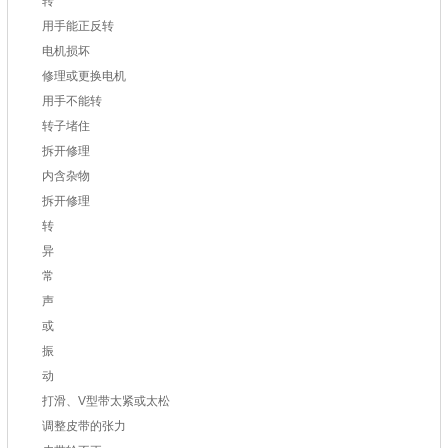
转
用手能正反转
电机损坏
修理或更换电机
用手不能转
转子堵住
拆开修理
内含杂物
拆开修理
转
异
常
声
或
振
动
打滑、V型带太紧或太松
调整皮带的张力