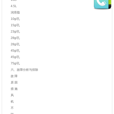
4.5L
润滑脂
10g/孔
15g/孔
23g/孔
28g/孔
28g/孔
45g/孔
45g/孔
75g/孔
六、故障分析与排除
故 障
原 因
措 施
风
机
不