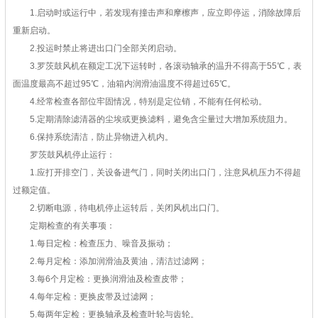
1.启动时或运行中，若发现有撞击声和摩檫声，应立即停运，消除故障后
重新启动。
2.投运时禁止将进出口门全部关闭启动。
3.罗茨鼓风机在额定工况下运转时，各滚动轴承的温升不得高于55℃，表
面温度最高不超过95℃，油箱内润滑油温度不得超过65℃。
4.经常检查各部位牢固情况，特别是定位销，不能有任何松动。
5.定期清除滤清器的尘埃或更换滤料，避免含尘量过大增加系统阻力。
6.保持系统清洁，防止异物进入机内。
罗茨鼓风机停止运行：
1.应打开排空门，关设备进气门，同时关闭出口门，注意风机压力不得超
过额定值。
2.切断电源，待电机停止运转后，关闭风机出口门。
定期检查的有关事项：
1.每日定检：检查压力、噪音及振动；
2.每月定检：添加润滑油及黄油，清洁过滤网；
3.每6个月定检：更换润滑油及检查皮带；
4.每年定检：更换皮带及过滤网；
5.每两年定检：更换轴承及检查叶轮与齿轮。