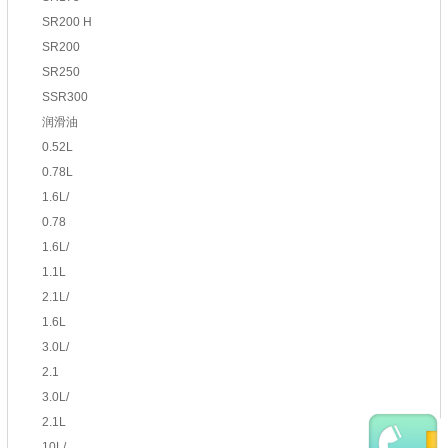
SR200 H
SR200
SR250
SSR300
润滑油
0.52L
0.78L
1.6L/
0.78
1.6L/
1.1L
2.1L/
1.6L
3.0L/
2.1
3.0L/
2.1L
10L/