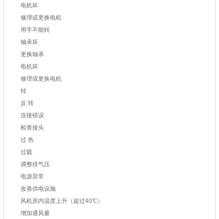
电机坏
修理或更换电机
用手不能转
轴承坏
更换轴承
电机坏
修理或更换电机
转
反 转
连接错误
检查接头
过 热
过载
调整排气压
电源异常
改善供电设施
风机房内温度上升（超过40℃）
增加通风量