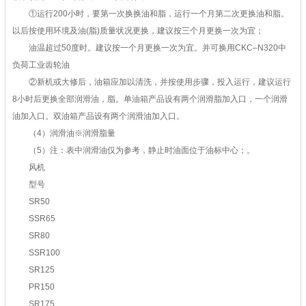
①运行200小时，要第一次换换油和脂，运行一个月第二次更换油和脂。
以后按使用环境及油(脂)质量状况更换，建议按三个月更换一次为宜；
油温超过50度时。建议按一个月更换一次为宜。并可换用CKC–N320中
负荷工业齿轮油
②新机或大修后，油箱应加以清洗，并按使用步骤，投入运行，建议运行
8小时后更换全部润滑油，脂。单油箱产品设有两个润滑脂加入口，一个润滑
油加入口。双油箱产品设有两个润滑油加入口。
（4）润滑油※润滑脂量
（5）注：表中润滑油仅为参考，静止时油面位于油标中心；。
风机
型号
SR50
SSR65
SR80
SSR100
SR125
PR150
SR175