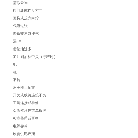
清除杂物
阀门坏或拧反方向
更换或反方向拧
气流过强
降低转速或排气
漏 油
齿轮油过多
加油到油标中央（停转时）
电
机
不转
用手能正反转
开关或线路连接不良
正确连接或检修
保险丝没连或单根线
检查修理或更换
电源异常
改善供电设施