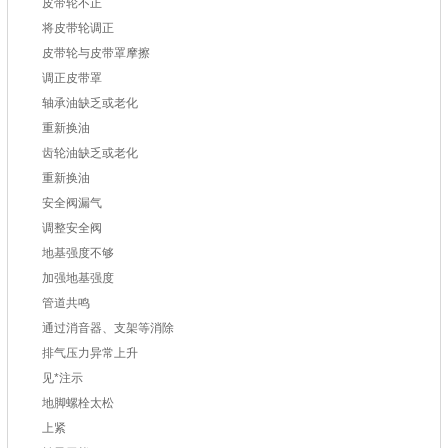
皮带轮不正
将皮带轮调正
皮带轮与皮带罩摩擦
调正皮带罩
轴承油缺乏或老化
重新换油
齿轮油缺乏或老化
重新换油
安全阀漏气
调整安全阀
地基强度不够
加强地基强度
管道共鸣
通过消音器、支架等消除
排气压力异常上升
见*注示
地脚螺栓太松
上紧