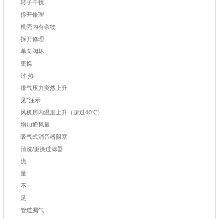
转子干扰
拆开修理
机壳内有杂物
拆开修理
单向阀坏
更换
过 热
排气压力突然上升
见*注示
风机房内温度上升（超过40℃）
增加通风量
吸气式消音器阻塞
清洗/更换过滤器
流
量
不
足
管道漏气