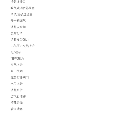
拧紧连接口
吸气式消音器阻塞
清洗/更换过滤器
安全阀漏气
调整安全阀
皮带打滑
调整皮带张力
排气压力突然上升
见*注示
*排气压力
突然上升
阀门关闭
充分打开阀门
水位上升
调整水位
进气管堵塞
清除杂物
管道堵塞