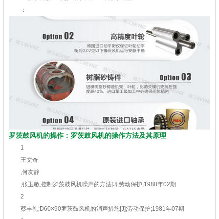
：
罗茨鼓风机的操作：罗茨鼓风机的操作方法及其原理
1
王文奇
,何友静
,张玉敏;控制罗茨鼓风机噪声的方法[J];劳动保护;1980年02期
2
蔡丰礼;D60×90罗茨鼓风机的消声措施[J];劳动保护;1981年07期