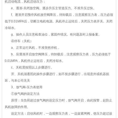
机启动电流，风机启动压力；
e、逐渐-关闭放空阀。逐步升压主管道压力。不准升压过快。
f、逐渐开启预停风机放空阀降压，待卸载后，注意观察压力表，压力必须
低于0.01MPA后，切断主电机电源。风机停止运转后，关闭压力表开关。关闭
冷却水。
g、操作人员注意检查油位，紧固件情况。有问题及时上报备案。
④停车（关机）
a、正常运行风机，不准突然停机，
b、应逐渐开启放空阀降压，待卸载后，注意观察压力表，压力必须低于
0.01MPA，风机停止运转后，关闭冷却水。
c、关机需按照以上步骤进行。
开、关机须遵照此操作步骤进行，如不按步骤进行，出现意外或机器损
坏，与本公司无关
3、放气阀-压力表使用
①放气阀的设定方法
原理：当负荷超过放气阀的设定压力时，放气阀开启，由此报警，起防止
风机故障的作用。
设定方法：启动风机时，一边观察压力表，一边旋紧闸阀，使压力超过设