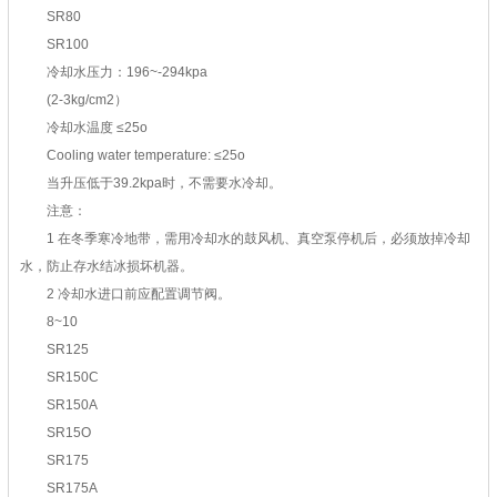
SR80
SR100
冷却水压力：196~-294kpa
(2-3kg/cm2）
冷却水温度 ≤25o
Cooling water temperature: ≤25o
当升压低于39.2kpa时，不需要水冷却。
注意：
1 在冬季寒冷地带，需用冷却水的鼓风机、真空泵停机后，必须放掉冷却
水，防止存水结冰损坏机器。
2 冷却水进口前应配置调节阀。
8~10
SR125
SR150C
SR150A
SR15O
SR175
SR175A