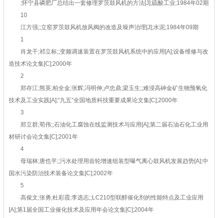
;怀宁县磷肥厂总结出一套修理罗茨鼓风机的方法[J];硫酸工业;1984年02期
10
江方强;;立窑罗茨鼓风机放风阀的改造及噪声治理[J];水泥;1984年09期
1
肖龙干;祁立标;;变频调速装置在罗茨鼓风机系统中的应用[A];设备维修与改
造技术论文集[C];2000年
2
郑存江;熊英;柏全金;张辉;冯明伸;卢忠鼎;梁玉生;;难浸高砷金矿生物预氧化
技术及工业实践[A];“九五”全国地质科技重要成果论文集[C];2000年
3
郑立群;荀伟;;石油化工腐蚀在线监测技术与应用[A];第二届石油石化工业用
材研讨会论文集[C];2001年
4
母瑞林;唐也平;;污水处理用齿轮增速组装型曝气离心鼓风机发展趋势[A];中
国水污染防治技术装备论文集[C];2002年
5
高俊文;张勇;杜彩霞;李选志;;LC210型联醇催化剂的性能特点及工业应用
[A];第1届全国工业催化技术及应用年会论文集[C];2004年