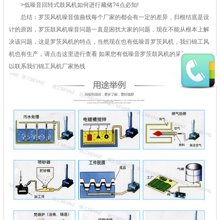
>低噪音回转式鼓风机如何进行藏储?4点必知!
总结：罗茨风机噪音值曲线每个厂家的都会有一定的差异，归根结底是设
计的原因，罗茨鼓风机噪音问题一直是困扰大家的问题，现在不能从根本上解
决该问题，这是罗茨风机的特点，当然现在也有低噪音罗茨风机，我们锦工风
机也有生产，请点击这里进行查看 如果您有低噪音罗茨鼓风机的采购问题，可
以联系我们锦工风机厂家热线