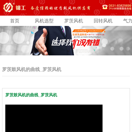
首页
风机选型
罗茨风机
回转风机
气
罗茨鼓风机的曲线_罗茨风机
罗茨鼓风机的曲线_罗茨风机