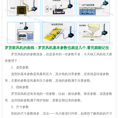
罗茨鼓风机的曲线：罗茨风机基本参数也就这几个,看完就能记住
罗茨风机的的参数很多，但是基本的一些参数不多，今天锦工风机给大家
来整理下：
1、选型参数
选型的基本参数是风量和压力，其次电机功率参数，还有就是转速参数
等，主要的参数是风量和压力参数，其他的参数属于次要参数。
2、指标参数
罗茨鼓风机还有其他的一些参数，比如：振动参数、噪音参数，温度参数
等，这些指标参数属于维护指标，需要定期记录的参数。
3、尺寸参数
风机的尺寸参数很多，没法一一为大家进行列举，如果想了解风机的尺寸