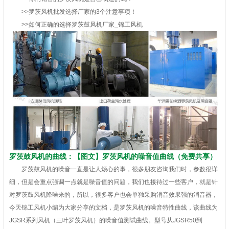
>>罗茨风机批发选择厂家的3个注意事项！
>>如何正确的选择罗茨鼓风机厂家_锦工风机
罗茨鼓风机的曲线：【图文】罗茨风机的噪音值曲线（免费共享）
罗茨鼓风机的噪音一直是让人烦心的事，很多朋友咨询我们时，参数很详
细，但是会重点强调一点就是噪音值的问题，我们也接待过一些客户，就是针
对罗茨鼓风机降噪来的，所以，很多客户也会单独采购消音效果强的消音器，
今天锦工风机小编为大家分享的文档，是罗茨风机的噪音特性曲线，该曲线为
JGSR系列风机（三叶罗茨风机）的噪音值测试曲线。型号从JGSR50到