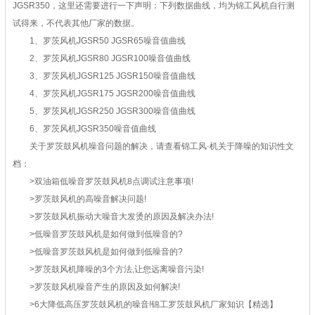
JGSR350，这里还需要进行一下声明：下列数据曲线，均为锦工风机自行测
试得来，不代表其他厂家的数据。
1、罗茨风机JGSR50 JGSR65噪音值曲线
2、罗茨风机JGSR80 JGSR100噪音值曲线
3、罗茨风机JGSR125 JGSR150噪音值曲线
4、罗茨风机JGSR175 JGSR200噪音值曲线
5、罗茨风机JGSR250 JGSR300噪音值曲线
6、罗茨风机JGSR350噪音值曲线
关于罗茨鼓风机噪音问题的解决，请查看锦工风·机关于降噪的知识性文
档：
>双油箱低噪音罗茨鼓风机8点调试注意事项!
>罗茨鼓风机的高噪音解决问题!
>罗茨鼓风机振动大噪音大发烫的原因及解决办法!
>低噪音罗茨鼓风机是如何做到低噪音的?
>低噪音罗茨鼓风机是如何做到低噪音的?
>罗茨鼓风机降噪的3个方法,让您远离噪音污染!
>罗茨鼓风机噪音产生的原因及如何解决!
>6大降低高压罗茨鼓风机的噪音!锦工罗茨鼓风机厂家知识【精选】