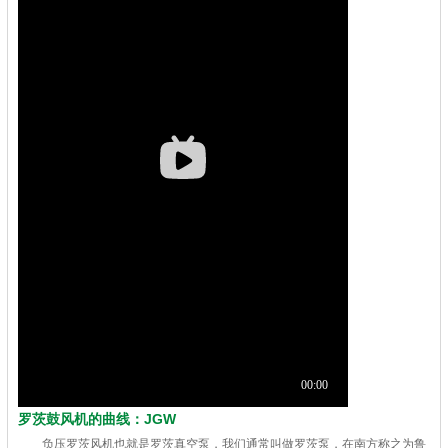
罗茨鼓风机的曲线：JGW
负压罗茨风机也就是罗茨真空泵，我们通常叫做罗茨泵，在南方称之为鲁