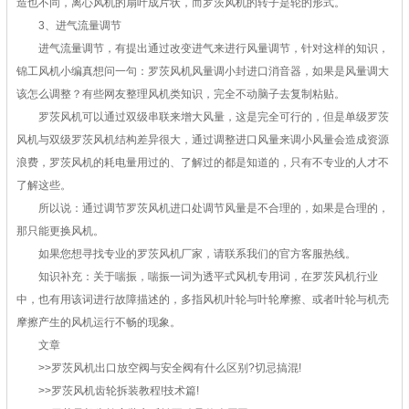
造也不同，离心风机的扇叶成片状，而罗茨风机的转子是轮的形式。
3、进气流量调节
进气流量调节，有提出通过改变进气来进行风量调节，针对这样的知识，
锦工风机小编真想问一句：罗茨风机风量调小封进口消音器，如果是风量调大
该怎么调整？有些网友整理风机类知识，完全不动脑子去复制粘贴。
罗茨风机可以通过双级串联来增大风量，这是完全可行的，但是单级罗茨
风机与双级罗茨风机结构差异很大，通过调整进口风量来调小风量会造成资源
浪费，罗茨风机的耗电量用过的、了解过的都是知道的，只有不专业的人才不
了解这些。
所以说：通过调节罗茨风机进口处调节风量是不合理的，如果是合理的，
那只能更换风机。
如果您想寻找专业的罗茨风机厂家，请联系我们的官方客服热线。
知识补充：关于喘振，喘振一词为透平式风机专用词，在罗茨风机行业
中，也有用该词进行故障描述的，多指风机叶轮与叶轮摩擦、或者叶轮与机壳
摩擦产生的风机运行不畅的现象。
文章
>>罗茨风机出口放空阀与安全阀有什么区别?切忌搞混!
>>罗茨风机齿轮拆装教程!技术篇!