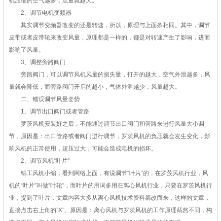
机压缩的空气越多，流量就越大。
2、调节电机变频器
其实调节变频器改变的还是转速，所以，原理与上面条相同。其中，调节
皮带或者皮带轮来改变风量，原理都是一样的，都是对转速产生了影响，进而
影响了风量。
3、调整旁路阀门
旁路阀门，可以调节风机风量的损失量，打开的越大，空气外泄越多，风
量就会降低，而旁路阀门开启的越小，气体外泄越少，风量越大。
二、错误调节风量姿势
1、调节出口阀门或者管路
罗茨风机安装好之后，不能通过调节出口阀门和管路来进行风量大小调
节，原因是：出口管路或者阀门进行调节，罗茨风机的负压就会发生变化，影
响风机的正常使用，超压过大，可能会造成电机的损坏。
2、调节风机“叶片”
锦工风机小编，看到网络上面，有说调节“叶片”的，在罗茨风机行业，风
机的“叶片”叫做“叶轮”，而叶片的用词多用在离心风机行业，只要在罗茨风机行
业，提到了叶片，文章内容大多从离心风机技术资料篡改而来，这样的文章，
直接点击右上角的”X”。原因是：离心风机与罗茨风机的工作原理截然不同，构