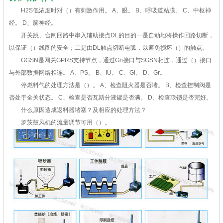
H2S低浓度时对（）有刺激作用。 A、眼。 B、呼吸道粘膜。 C、中枢神
经。 D、脑神经。
开关跳、合闸回路中串入辅助接点DL的目的一是自动地将操作回路切断，
以保证（）线圈的安全；二是由DL触点切断电弧，以避免损坏（）的触点。
GGSN是网关GPRS支持节点，通过Gn接口与SGSN相连，通过（）接口
与外部数据网络相连。 A、PS。 B、IU。 C、Gi。 D、Gr。
停燃料气的处理方法是（）。 A、检查阻火器是否堵。 B、检查控制阀是
否处于全关状态。 C、检查是否瓦斯分液罐是否满。 D、检查联锁是否完好。
什么原因造成返料器堵塞？及相应的处理方法？
罗茨鼓风机的流量调节可用（）。