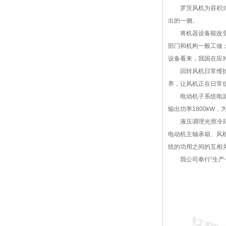
罗茨风机为容积式风
出的一侧。
将机器设备能改变为势
部门和机构一般工做；
设备看来，我国在应
回转风机日常维护调
养，让风机正在日常
电动机子系统电源接
输出功率1800kW
液压调理光滑冷却子
电动机主轴承箱、风
统的功用之间的互相
我公司奉行“生产一