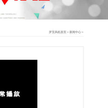
罗茨风机首页
»
新闻中心
»