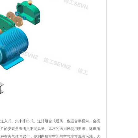
送入式、集中排出式、送排组合式通风，也适合半横向、全横
叶片的安装角来满足不同风量、风压的送排风使用要求。隧道施
各种有害气体与岩尘，使洞内狭窄空间的空气非常混浊污浊，大