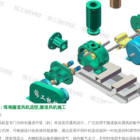
：珠海隧道风机选型,隧道风机施工
型
是专门为特长隧道中竖（斜）井送排式通风设计，广泛应用于隧道纵向通风的集中
方式用，可根据设计的具体性能参数，通过采用不同叶轮直径或同一叶轮直径时调节
渣，喷射混泥土，内燃机和运输车辆的排气，洞内氧气太少，开挖时地层中放出混杂