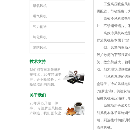
工业高压吸尘风机的
增氧风机
需配管，节省经费，
曝气风机
高效冷风机换热管有
片、不锈钢管铝片、
气力输送
高效冷风机构造型式有
氧化风机
罗茨风机基本属于恒
消防风机
烟、风道的振动凡是
般扩散筒的下部只要
技术支持
关，故负荷越大，轴
动。颠末现场理论效
我们拥有日本先进科
技技术，20年精诚专
引风机系统的选择和
注，并不断吸验，不
盒端子，冷却风机电
断吸取新的思想。
(包罗主轴)，供油
关于我们
站微风机液压油站，
20年用心只做一件
系统功用合成及功用
事， 专注罗茨风机生
引风机本体子系统烟气
产制造，我们更专业
端，到连接叶柄的调
流体机械。