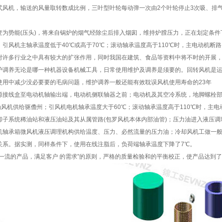
机，输送的风量取转数成比例，三叶型叶轮每动弹一次由2个叶轮停止3次吸、排气
能(压头)，将来自锅炉的烟气经除尘后排入烟囱，维持炉膛压力，正在划定条件下，能到达通
引风机主轴承温度低于40℃或高于70℃；滚动轴承温度高于110℃时，主电动机断
对许多行业之中具有较大的扩张作用，同时我国在建筑、食品等资料中将不时的开展
养无论是哪一种机器设备机械工具，日常使用维护及调养是须要的。回转风机是运
使用中减少没必要要的毛病问题，维护调养一般还能有效耽误风机使用寿命的23年
线盒至电动机轴输出端，电动机侧联轴器之前；电动机及其空冷系统，地脚螺栓部
，为风机供给驱儋州；引风机电机轴承温度大于60℃；滚动轴承温度高于110℃时，主电
系统稀油站和液压油站及其从属管路(包罗风机本体内部油管)；压力油进入液压调
机轴承箱微风机液压调理机构供给温度、压力、必然流量的压力油；冷却风机工做一般；
关系。据实测，同样条件下，使用在线注脂后，负荷端轴承温度下降了7℃。
流的产品，满足客户 的需求”的原则，严格的质量检验和的平衡校正，使产品达到了