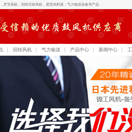
，
罗茨风机
，
回转式鼓风机
，
星型供料器，气力输送设备
等产品
机
回转风机
气力输送
产品中心
新闻中心
工