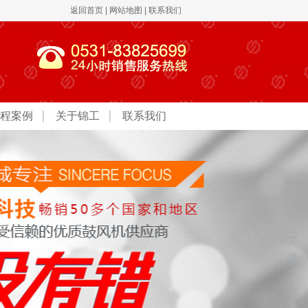
返回首页
|
网站地图
|
联系我们
程案例
关于锦工
联系我们