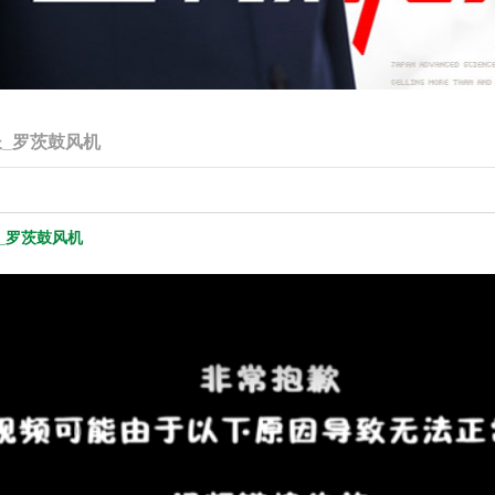
_罗茨鼓风机
_罗茨鼓风机