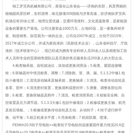
锦工罗茨风机械有限公司，座落在山东省会——济南的东部，风景秀丽的
植物园风景区畔，东邻淄博，南北接壤309国线与济青高速，距济南际罗茨风
机场仅有30余公里，地理位置优越，交通环境便利，文化底蕴敦厚，是家能源
设备的重要生产基地。公司注册资金1000万元，占地60亩，是一家集科研开
发、制造销售、际贸易为一体的企业。公司自2007年成立，分别于2015年、
2017年成立分公司，并成为家批准的《高新技术企业》，山东省科技厅、厅批
准的《技术研发中心》，现已经成为拥有专业科研人员30余人以及精密加工技
术人员和专业的贸易销售团队以及完善的售后服务队伍200多人的大型企业。
4.检查轴承箱、齿轮箱油位，添加或更换润滑油；5.检查、紧固连接螺
栓；6.联轴器对中情况检查、调整；7.消除跑、冒、滴、漏。5.1.3.2中修1.包
括小修项目；2.清洗滚动轴承及轴承箱，更换轴承；3.清洗、检查传动齿轮及
各零、部件；4.清洗密封装置，更换填料或密封环；5.测量、调整各部位间
隙；6.检查、更换联轴器及附件；7.清洗、检查润滑系统；8.校验安全阀、自
控装置及压力调节器。5.1.3.3大修1.包括中修项目；2.检修或更换主轴、机壳
及前后墙板。；3.检修或更换传动齿轮及主动、从动转子；4.转子进行静平
衡、动平衡；5.校正机座水平度；6.壳体检测；7.机组防腐、喷漆。
PEMhh20.5转子导电轨×○检查转子导电轨间连接紧固件紧力情况20.6定
子导电轨×○20.7电缆夹×○检查安装是否牢固20.8电缆接地×○检查电缆、变频