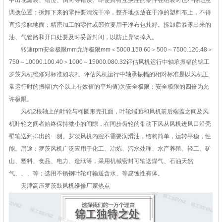
中出现漏装、错位、倒向等错误。即使具有互换性的零件在组装时也不得随意
调换位置；拆卸下来的零件要清洗干净，整齐地摆放在干净的塑料布上，不得
直接接触地面；精密加工的零件或部位要用干净布包扎好。拆卸后暴露出来的
油、气管路和开口处要及时妥善封闭，以防止异物掉入。
转速rpm安全极限mm允许极限mm＜5000.150.60＞500～7500.120.48＞
750～10000.100.40＞1000～15000.080.32评估风机运行中轴承振幅的锦工
罗茨风机维修对标准如表2。评估风机运行中轴承振幅的相对标准是以风机正
常运行时的振幅(六个以上有效值的平均值)为安全极限；安全极限的四倍为允
许极限。
风机2根轴上的叶轮与椭圆形壳孔面，叶轮端面和风机前后端盖之间及风
机叶轮之间者始终保持微小的间隙，在同步齿轮的带动下风从风机进风口沿壳
壁输送到排出的一侧。罗茨风机内腔不需要润滑油，结构简单，运转平稳，性
能。用途：罗茨风机广泛应用于化工、冶炼、污水处理、水产养殖、轻工、矿
山、塑料、食品、电力、造纸等，采用机械密封可输送煤气、石油天然
气、、、等；选用不锈钢叶轮可输送含水、等腐蚀性有体。
天津高压罗茨鼓风机维修厂家热点