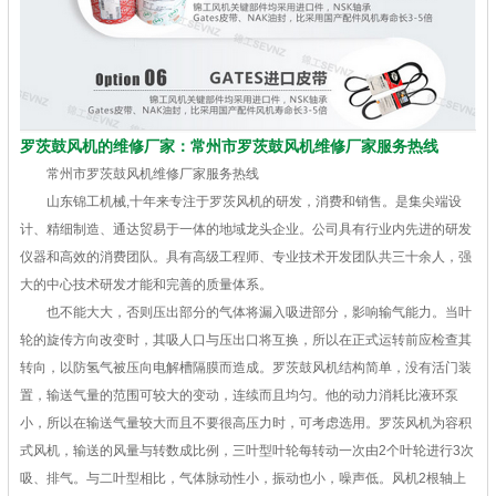
罗茨鼓风机的维修厂家：常州市罗茨鼓风机维修厂家服务热线
常州市罗茨鼓风机维修厂家服务热线
山东锦工机械,十年来专注于罗茨风机的研发，消费和销售。是集尖端设
计、精细制造、通达贸易于一体的地域龙头企业。公司具有行业内先进的研发
仪器和高效的消费团队。具有高级工程师、专业技术开发团队共三十余人，强
大的中心技术研发才能和完善的质量体系。
也不能大大，否则压出部分的气体将漏入吸进部分，影响输气能力。当叶
轮的旋传方向改变时，其吸人口与压出口将互换，所以在正式运转前应检查其
转向，以防氢气被压向电解槽隔膜而造成。罗茨鼓风机结构简单，没有活门装
置，输送气量的范围可较大的变动，连续而且均匀。他的动力消耗比液环泵
小，所以在输送气量较大而且不要很高压力时，可考虑选用。罗茨风机为容积
式风机，输送的风量与转数成比例，三叶型叶轮每转动一次由2个叶轮进行3次
吸、排气。与二叶型相比，气体脉动性小，振动也小，噪声低。风机2根轴上