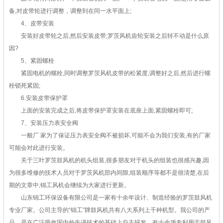
备,对皮带轮进行调整，调整到在同一水平面上;
4、皮带安装
安装好皮带轮之后,然后安装皮带;罗茨风机齿轮安装之后转不动是什么原
因?
5、紧固螺栓
紧固电机的螺栓,同时调整罗茨风机皮带的松紧度,调整好之后,然后进行螺
栓锁死紧固;
6.安装皮带保护罩
上面的安装完成之后,将皮带保护罩安装在底座上面,紧固螺栓即可;
7、安装压力表安全阀
一般厂 家为了保证压力表安全阀不被损坏,可能不会为我们安装,有的厂家
可能会对此进行安装。
关于三叶罗茨鼓风机的机头组装,很多朋友对于机头的组装也很感兴趣,因
为很多维修的技术人员对于罗茨风机部内间隙,组装顺序等都不是很清楚,在后
期的文章中,锦工风机会继续为大家进行更新。
山东锦工环保设备有限公司是一家有十余年设计、制造经验的罗茨鼓风机
专业厂家。公司主导的“锦工”牌鼓风机共有八大系列上千种机型。我公司的产
品，是在广泛吸收国内外先进技术的基础上自主研发，有十余项专利用于鼓风