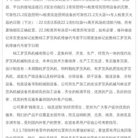
器、平台的接地连接21.0安全功能21.1塔筒照明×○检查塔筒照明设备的完整、
可靠性21.2应急照明×○检查应急照明设备的可靠性21.2灭火器×○专人检查灭火
器的日期（下次）：22.0清洁系统22.1清扫垃圾×○离开风场前清除污物。所有
废物都应正确处置。22.2检查所有涂层×○检查所有涂层，如有必要，修补修改
记录页更改标记处数锦工罗茨风机维修代号签字日期更改标记处数锦工罗茨风
机维修代号签字日期
锦工罗茨风机械有限公司，是集科研、开发、生产、经营为一体的现代化
罗茨风机械制造企业。本单位技术力量雄厚，生产工艺先进，售后服务完善。
设计制造有：木屑颗粒罗茨风机、饲料颗粒罗茨风机、有罗茨风机肥造粒罗茨
风机、成套生产线设备以及粉碎设备、分筛设备、烘干设备、输送设备、冷却
设备、包装设备等制粒辅助设备。公司所生产加工的农业罗茨风机械与林业罗
茨风机械设备凭着精良的加工设备，齐全的检测手段，优质的产品，良好的信
誉，优质的售后服务赢得国内外客户信赖。
公司秉承“顾客至上，锐意进取”的经营理念，坚持为广大客户提供优质的
服务。我们的产品不仅覆盖全国市场，而且远销欧洲、北美、南美、东南亚及
非洲市场，受到国内外客户的赞誉。欢迎各界用户莅临公司考察指导。
5.2.1.7拆卸时各零件的相对位置和方向要做好标记，要放置有序以免回装