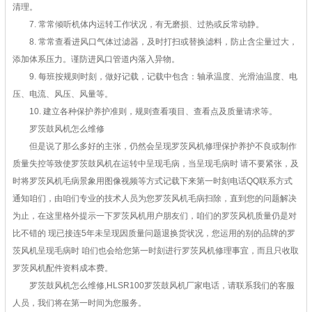
清理。
7. 常常倾听机体内运转工作状况，有无磨损、过热或反常动静。
8. 常常查看进风口气体过滤器，及时打扫或替换滤料，防止含尘量过大，
添加体系压力。谨防进风口管道内落入异物。
9. 每班按规则时刻，做好记载，记载中包含：轴承温度、光滑油温度、电
压、电流、风压、风量等。
10. 建立各种保护养护准则，规则查看项目、查看点及质量请求等。
罗茨鼓风机怎么维修
但是说了那么多好的主张，仍然会呈现罗茨风机修理保护养护不良或制作
质量失控等致使罗茨鼓风机在运转中呈现毛病，当呈现毛病时 请不要紧张，及
时将罗茨风机毛病景象用图像视频等方式记载下来第一时刻电话QQ联系方式
通知咱们，由咱们专业的技术人员为您罗茨风机毛病扫除，直到您的问题解决
为止，在这里格外提示一下罗茨风机用户朋友们，咱们的罗茨风机质量仍是对
比不错的 现已接连5年未呈现因质量问题退换货状况，您运用的别的品牌的罗
茨风机呈现毛病时 咱们也会给您第一时刻进行罗茨风机修理事宜，而且只收取
罗茨风机配件资料成本费。
罗茨鼓风机怎么维修,HLSR100罗茨鼓风机厂家电话，请联系我们的客服
人员，我们将在第一时间为您服务。