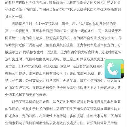
的叶轮与椭圆形壳体内孔面，叶轮端面和风机前后端盖之间及风机叶轮之间者
始终保持微小的间隙，在同步齿轮的带动下风从风机进风口沿壳体内壁输送到
排出的一侧。
当喘振发生时，1.1kw罗茨风机，流量、压力和功率的脉动及伴随的噪
声，一般很明显，甚至非常激烈.但喘振发生要有一定的条件，同一风机装于不
同系统中，有的发生喘振，泾源县罗茨风机，有的就不会发生.失速发生时，尽
管叶轮附近的工况有波动，但整台风机的流量、压力和功率是基本稳定的，可
以连续运行.而喘振发生时，因流量、压力和功率的大幅度脉动，无法维持正常
运行失速时，风机特性曲线可以测得。以上是三叶罗茨鼓风机失速的原因和维
修方法。1.1kw罗茨风机_锦工机械厂家直销_泾源县罗茨风机由济南锦工机械
有限公司提供。济南锦工机械有限公司（）是山东济南,风机、排风设备的翘
楚，多年来，公司贯彻执行科学管理、创新发展、诚实守信的方针。很大限度
的满足客户需求。在锦工机械领导携全体员工热情欢迎各界人士垂询洽谈，共
创锦工机械更加美好的未来。
对于罗茨风机的使用来说，其良好的耐磨性能是对设备运行起到非常重要
的作用的。但是由于技术的限制，某些厂家生产销售的罗茨风机在耐磨性能方
面还存在一定的缺陷，在耐磨性上有待进一步的改进。来给大家介绍一下有哪
些因素影响了风机的耐磨性能以及有效的改进措方法。罗茨风机常常用于钢