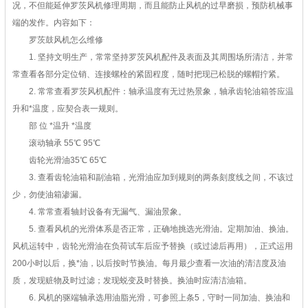
况，不但能延伸罗茨风机修理周期，而且能防止风机的过早磨损，预防机械事
端的发作。内容如下：
罗茨鼓风机怎么维修
1. 坚持文明生产，常常坚持罗茨风机配件及表面及其周围场所清洁，并常
常查看各部分定位销、连接螺栓的紧固程度，随时把现已松脱的螺帽拧紧。
2. 常常查看罗茨风机配件：轴承温度有无过热景象，轴承齿轮油箱答应温
升和*温度，应契合表一规则。
部 位 *温升 *温度
滚动轴承 55℃ 95℃
齿轮光滑油35℃ 65℃
3. 查看齿轮油箱和副油箱，光滑油应加到规则的两条刻度线之间，不该过
少，勿使油箱渗漏。
4. 常常查看轴封设备有无漏气、漏油景象。
5. 查看风机的光滑体系是否正常，正确地挑选光滑油。定期加油、换油。
风机运转中，齿轮光滑油在负荷试车后应予替换（或过滤后再用），正式运用
200小时以后，换*油，以后按时节换油。每月最少查看一次油的清洁度及油
质，发现赃物及时过滤；发现蜕变及时替换。换油时应清洁油箱。
6. 风机的驱端轴承选用油脂光滑，可参照上条5，守时一同加油、换油和