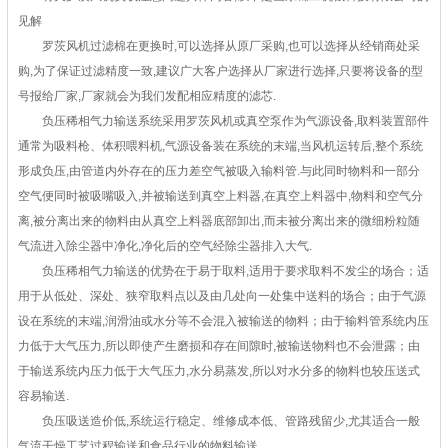
见解
罗茨风机过滤棉在更换时,可以选择从原厂采购,也可以选择从经销商处采
购,为了保证过滤精度一致,建议广大客户选择从厂家进行选择,只要将设备的型
号报给厂家,厂家就会为我们发配相应精度的滤芯.
负压稀相气力输送系统采用罗茨风机或真空泵作为气源设备,取料装置部件
通常为吸料枪、体积喂料机,气源设备装在系统的末端,当风机运转后,整个系统
形成负压,由管道内外存在的压力差空气被吸入输料管.与此同时物料和一部分
空气便同时被吸嘴吸入,并被输送到真空上料器,在真空上料器中,物料和空气分
离,被分离出来的物料由从真空上料器底部卸出,而未被分离出来的微细粉粒随
气流进入除尘器中净化,净化后的空气经除尘器排入大气.
负压稀相气力输送的优势在于易于取料,适用于要求取料不发尘的场合；适
用于从低处、深处、狭窄取料点以及由几处向一处集中送料的场合；由于气源
设在系统的末端,润滑油或水分等不会混入被输送的物料；由于输料管系统内压
力低于大气压力,所以即使产生磨损和存在间隙时,被输送物料也不会泄露；由
于输送系统内压力低于大气压力,水分易蒸发,所以对水分多的物料也较压送式
容易输送.
负压吸送造价低,系统运行稳定、维修成本低、管路残留少,尤其适合一般
气流干燥工艺过程输送和食品行业的物料输送.