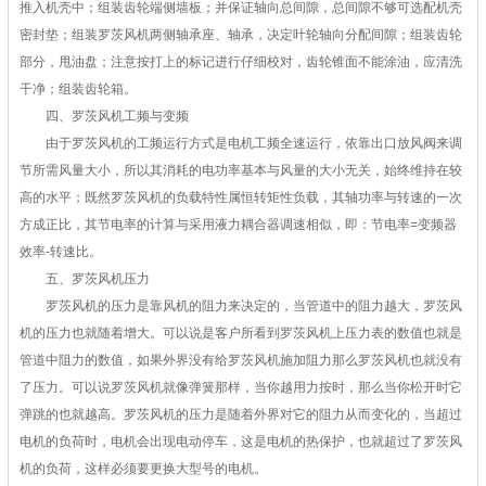
推入机壳中；组装齿轮端侧墙板；并保证轴向总间隙，总间隙不够可选配机壳
密封垫；组装罗茨风机两侧轴承座、轴承，决定叶轮轴向分配间隙；组装齿轮
部分，甩油盘；注意按打上的标记进行仔细校对，齿轮锥面不能涂油，应清洗
干净；组装齿轮箱。
四、罗茨风机工频与变频
由于罗茨风机的工频运行方式是电机工频全速运行，依靠出口放风阀来调
节所需风量大小，所以其消耗的电功率基本与风量的大小无关，始终维持在较
高的水平；既然罗茨风机的负载特性属恒转矩性负载，其轴功率与转速的一次
方成正比，其节电率的计算与采用液力耦合器调速相似，即：节电率=变频器
效率-转速比。
五、罗茨风机压力
罗茨风机的压力是靠风机的阻力来决定的，当管道中的阻力越大，罗茨风
机的压力也就随着增大。可以说是客户所看到罗茨风机上压力表的数值也就是
管道中阻力的数值，如果外界没有给罗茨风机施加阻力那么罗茨风机也就没有
了压力。可以说罗茨风机就像弹簧那样，当你越用力按时，那么当你松开时它
弹跳的也就越高。罗茨风机的压力是随着外界对它的阻力从而变化的，当超过
电机的负荷时，电机会出现电动停车，这是电机的热保护，也就超过了罗茨风
机的负荷，这样必须要更换大型号的电机。