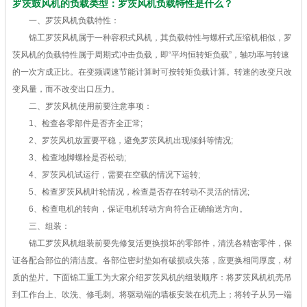
罗茨鼓风机的负载类型：罗茨风机负载特性是什么？
一、罗茨风机负载特性：
锦工罗茨风机属于一种容积式风机，其负载特性与螺杆式压缩机相似，罗
茨风机的负载特性属于周期式冲击负载，即“平均恒转矩负载”，轴功率与转速
的一次方成正比。在变频调速节能计算时可按转矩负载计算。转速的改变只改
变风量，而不改变出口压力。
二、罗茨风机使用前要注意事项：
1、检查各零部件是否齐全正常;
2、罗茨风机放置要平稳，避免罗茨风机出现倾斜等情况;
3、检查地脚螺栓是否松动;
4、罗茨风机试运行，需要在空载的情况下运转;
5、检查罗茨风机叶轮情况，检查是否存在转动不灵活的情况;
6、检查电机的转向，保证电机转动方向符合正确输送方向。
三、组装：
锦工罗茨风机组装前要先修复活更换损坏的零部件，清洗各精密零件，保
证各配合部位的清洁度。各部位密封垫如有破损或失落，应更换相同厚度，材
质的垫片。下面锦工重工为大家介绍罗茨风机的组装顺序：将罗茨风机机壳吊
到工作台上、吹洗、修毛刺。将驱动端的墙板安装在机壳上；将转子从另一端