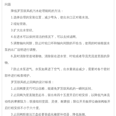
问题
降低罗茨鼓风机污水处理能耗的方法：
1.选择合理的安装位置，减少弯头，使出水口正对着水池。
2.缩短管路。
3.扩大出水管径。
4.在进水可以保持清洁的情况下，可以去掉滤网。
5.调整轴向间隙，防止叶轮口环和轴向间隙的不恰当，使用的时候根据水
泵的出厂说明进行调整。
6.及时清除管道堵塞物。清除留在进水管、叶轮或者导流壳流道里面的异
物。
7.防止水泵进气。水泵如果进了空气，出水量就会减少，需要对各个密封
部件进行检查维护。
罗茨鼓风机止回阀的设计标准：
1.止回阀要灵巧可以信赖，能避免罗茨鼓风机的一瞬间反转。
2.止回阀为竖直随意起吊，留出有四十五度开启行程安排，以降低汽体流
动性的摩擦阻力；联接组织坚固、灵便、耐磨损；限位开关板焊位确保阀板开
启行程安排不小于六十度。
3.止回阀联接法兰盘处要装硫化橡胶补偿器，降低振频。