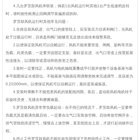
4.几台罗茨鼓风机串联装，倘若1台风机运行时其他1台产生低速档反转
时，请时效性检测止回阀调节装偏差或拆卸。
罗茨鼓风机运行时其他常见问题：
1.在挨近鼓风机进、出气口的接管段上，应安装压力仪表和阀门，当风机
处于过载运行时，仪表盘和阀门能够意见反馈出或传来报警系统。
2.以便保证鼓风机可以信赖运行，风机不能承重管道、闸阀、架构等另加
负载。此类负载，一定要另设固定支架。最好是在进、出气口管道上按置延展
性连接头，以清除管道震动和热形变之危害。
3.装时一定要找正，风机与电机轴线重叠或平行面并使整个设备基座与基
本平面图保证水准部位。不能基座与路面应用调整垫铁来完成调节，其误差为
0.2/1000mm。以便保证风机可以信赖运行，最好是装减振器。
4.安装时果断不不能危害风机的装配线间隙。装后，盘动鼓风机电机转子
应旋转灵便，无撞击和磨擦难题。
5.罗茨鼓风机异常带负载起动：在不得已的情况下，罗茨鼓风机一定要带
负载尤其是载满负载启动，一定要在出气口安装放空阀。启动将放空阀开全，
排气管统统排进空气，慢慢合上放空阀，直至统统合上后，才进行起动操作过
程。
6.停止工作罗茨鼓风机不能在超负荷情况下忽然间停止工作，一定要慢慢