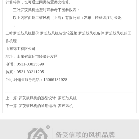
计算得到，也可通过同类装置类比推算。
三叶罗茨风机选型时可参考下图参数表：
以上内容由锦工鼓风机（上海）有限公司（发布，转载请注明出处。
：
三叶罗茨鼓风机报价 罗茨鼓风机装齿轮视频 罗茨鼓风机备件 罗茨鼓风机的工
作机理
山东锦工有限公司
地址：山东省章丘市经济开发区
电话：0531-83825699
传真：0531-83211205
24小时销售服务电话：15066131928
上一篇:
罗茨鼓风机的选型设计_罗茨鼓风机
下一篇:
罗茨鼓风机的通用结构_罗茨风机