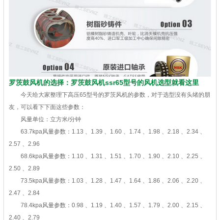
罗茨鼓风机的选择：罗茨鼓风机ssr65型号的风机选型就看这里
今天给大家整理下高压65型号的罗茨风机的参数，对于选型没有头绪的朋
友，可以看下下面这些参数：
风量单位：立方米/分钟
63.7kpa风量参数：1.13 、1.39 、1.60 、1.74 、1.98 、2.18 、2.34 、
2.57 、2.96
68.6kpa风量参数：1.10 、1.31 、1.51 、1.70 、1.90 、2.10 、2.25 、
2.50 、2.89
73.5kpa风量参数：1.03 、1.28 、1.47 、1.64 、1.86 、2.06 、2.20 、
2.47 、2.84
78.4kpa风量参数：0.98 、1.19 、1.40 、1.57 、1.79 、2.00 、2.15 、
2.40 、2.79