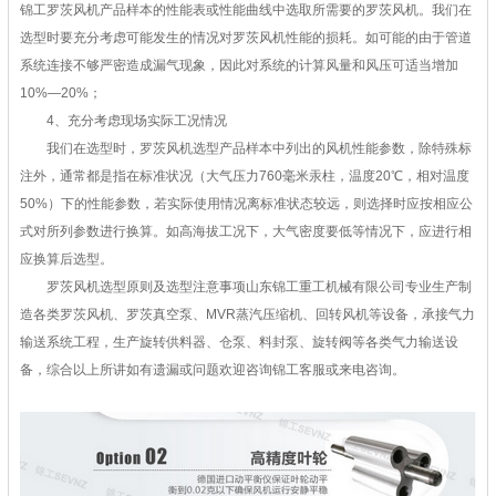
锦工罗茨风机产品样本的性能表或性能曲线中选取所需要的罗茨风机。我们在
选型时要充分考虑可能发生的情况对罗茨风机性能的损耗。如可能的由于管道
系统连接不够严密造成漏气现象，因此对系统的计算风量和风压可适当增加
10%—20%；
4、充分考虑现场实际工况情况
我们在选型时，罗茨风机选型产品样本中列出的风机性能参数，除特殊标
注外，通常都是指在标准状况（大气压力760毫米汞柱，温度20℃，相对温度
50%）下的性能参数，若实际使用情况离标准状态较远，则选择时应按相应公
式对所列参数进行换算。如高海拔工况下，大气密度要低等情况下，应进行相
应换算后选型。
罗茨风机选型原则及选型注意事项山东锦工重工机械有限公司专业生产制
造各类罗茨风机、罗茨真空泵、MVR蒸汽压缩机、回转风机等设备，承接气力
输送系统工程，生产旋转供料器、仓泵、料封泵、旋转阀等各类气力输送设
备，综合以上所讲如有遗漏或问题欢迎咨询锦工客服或来电咨询。