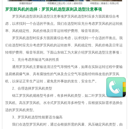
罗茨鼓风机的选择：罗茨风机选型原则及选型注意事项
罗茨风机选型原则及选型注意事项罗茨风机选型时应多方面因素综合考
虑，以求找到一个合适的平衡点。我们在选型时应充分考虑罗茨风机的运转效
率、风机稳定性、风机价格及日常运转维护费用、噪音等原则。
罗茨风机选型时应多方面因素综合考虑，以求找到一个合适的平衡点。我
们在选型时应充分考虑罗茨风机的运转效率、风机稳定性、风机价格及日常运
转维护费用、噪音等原则。下面山东锦工为大家介绍罗茨风机选型注意事项：
1、充分考虑所输送气体的性质
通用罗茨风机主要输送清洁空气等惰性气体，如果在实际运转过程中要输
送易燃易爆气体、具有腐蚀性的气体及含尘空气等选取经特殊改造的罗茨风
机，以保证正常生产运转，避免意外事故的发生，安全生产。
2、合理选择罗茨风机类型
锦工罗茨风机规格型号多样，有多种风机类型，如二叶罗茨风机、三叶罗
茨风机、高压罗茨风机、水冷式罗茨风机等多种型号，应根据实际需求选择合
适的罗茨风机类型。
3、罗茨风机选型性能要适当偏高
我们在选型罗茨风机时，通过会根据所需的风量、风压确定风机类型，由