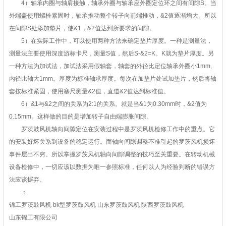
4）轴承内圈与轴肩接触，轴承外圈与轴承座外圈定位环之间有间隙S。当
外端盖使用螺栓紧固时，轴承推动整个转子向前端推动，&2值逐渐增大。所以
在间隙S处添加垫片，使&1，&2值达到所要求的间隙。
5）在实际工作中，可以使用两种方法来确定垫片厚度。一种是测量法，
测量法主要使用深度游标卡尺，测量S值，然后S-&2=K。K就为垫片厚度。另
一种方法为加试法，加试法采用假轴套，轴套的外径比定位轴承外圈小1mm,
内径比轴大1mm。厚度为标准轴承厚度。每次在加垫片处试加垫片，然后将轴
套按标准紧固，使用塞尺测量&2值，直道&2值达到标准值。
6）&1与&2之间的关系为2:1的关系。就是当&1为0.30mm时，&2值为
0.15mm。这样做的目的是增加转子自由端膨胀间隙。
罗茨鼓风机轴向间隙定位在安装过程中是罗茨风机检修工作中的重点。它
的安装好坏关系到设备的稳定运行。而轴向间隙调整不准引起的罗茨风机损坏
事件层出不穷。所以掌握罗茨风机轴向间隙调整的技巧至关重要。在转动机械
设备检修中，一切应该以数据为唯一参照标准，任何以人为经验判断的错误方
法应该摒弃。
：
锦工罗茨鼓风机 bk型罗茨鼓风机 山东罗茨鼓风机 陕西罗茨鼓风机
山东锦工有限公司