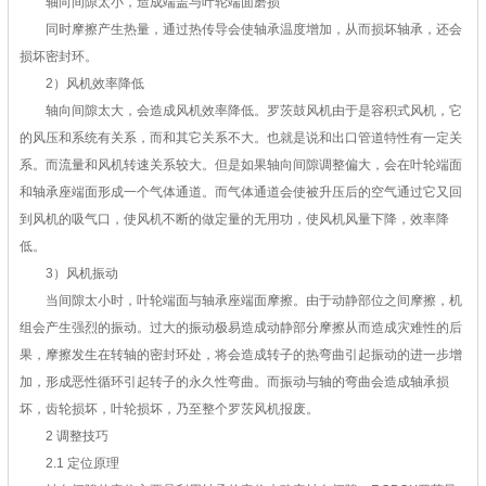
轴向间隙太小，造成端盖与叶轮端面磨损
同时摩擦产生热量，通过热传导会使轴承温度增加，从而损坏轴承，还会
损坏密封环。
2）风机效率降低
轴向间隙太大，会造成风机效率降低。罗茨鼓风机由于是容积式风机，它
的风压和系统有关系，而和其它关系不大。也就是说和出口管道特性有一定关
系。而流量和风机转速关系较大。但是如果轴向间隙调整偏大，会在叶轮端面
和轴承座端面形成一个气体通道。而气体通道会使被升压后的空气通过它又回
到风机的吸气口，使风机不断的做定量的无用功，使风机风量下降，效率降
低。
3）风机振动
当间隙太小时，叶轮端面与轴承座端面摩擦。由于动静部位之间摩擦，机
组会产生强烈的振动。过大的振动极易造成动静部分摩擦从而造成灾难性的后
果，摩擦发生在转轴的密封环处，将会造成转子的热弯曲引起振动的进一步增
加，形成恶性循环引起转子的永久性弯曲。而振动与轴的弯曲会造成轴承损
坏，齿轮损坏，叶轮损坏，乃至整个罗茨风机报废。
2 调整技巧
2.1 定位原理