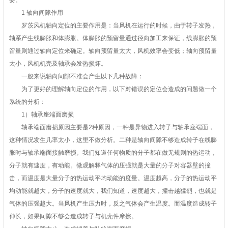
1 轴向间隙作用
罗茨风机轴向定位的主要作用是：当风机在运行的时候，由于转子发热，
轴系产生线膨胀和体膨胀。体膨胀的预留量通过径向加工来保证，线膨胀的预
留量则通过轴向定位来确定。轴向预留量太大，风机效率会变低；轴向预留量
太小，风机机壳及轴承会发热损坏。
一般来说轴向间隙不准会产生以下几种故障：
为了更好的理解轴向定位的作用，以下对错误的定位会造成的问题做一个
系统的分析：
1）轴承座端面磨损
轴承端面磨损原因主要是2种原因，一种是异物进入转子与轴承座端面，
这种情况发生几率太小，这里不做分析。二种是轴向间隙不够造成转子在线膨
胀时与轴承端面接触磨损。我们知道任何物质的分子都在做无规则的热运动，
分子就有速度，有动能。微观解释气体的压强就是大量的分子对容器壁的撞
击，而温度是大量分子的热运动平均动能的度量。温度越高，分子的热运动平
均动能就越大，分子的速度就大，我们知道，速度越大，撞击越猛烈，也就是
气体的压强越大。当风机产生压力时，反之气体会产生温度。而温度造成转子
伸长，如果间隙不够会造成转子与机壳件摩擦。