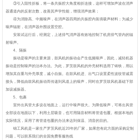
③引入阻性折板，将一条共振腔大角度相折连接，这样可增加声波在消声
器通道内的反射次数，改善其声学性能，增强消声效果；
④为消除高、中频噪声，在消声器四周的共振腔内装填吸声材料；为减少
噪声辐射，在消声器外围设置空腔。
安装试运行后，经测定，上述排气消声器有效地控制了机房排气管内的辐
射噪声。
4、隔振
振动是噪声的主要来源，鼓风机的振动会产生低频噪声，因此，减轻机器
振动是控制噪声的治本办法。为此，罗茨鼓风机的外壳材料选用了铸铁，用以
增加其自重与外壳厚度，减小自振。在鼓风机进、出气口设置柔性波纹管减震
接头，降低由鼓风机振动而传递到风道上的噪声，同时在罗茨鼓风机基础下部
加设减振器。
5、包裹
室外出风管大多设在地面上，运行中噪声很大。为降低噪声，可将出风管
全部设在地面以下，利用土层吸音，也可用隔音材料将管道包覆。根据本地的
实际情况，采用了将管道包覆的办法来达到保温、消音的目的。
锦工风机是一家生产罗茨风机近20年的厂家，如果您有此方面的采购定制
问题，可以联系我们的全国免费客服热线