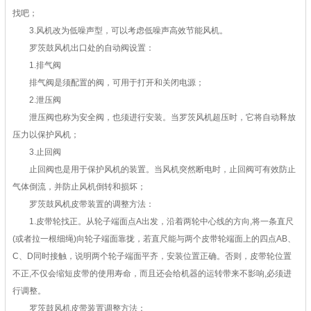
找吧；
3.风机改为低噪声型，可以考虑低噪声高效节能风机。
罗茨鼓风机出口处的自动阀设置：
1.排气阀
排气阀是须配置的阀，可用于打开和关闭电源；
2.泄压阀
泄压阀也称为安全阀，也须进行安装。当罗茨风机超压时，它将自动释放
压力以保护风机；
3.止回阀
止回阀也是用于保护风机的装置。当风机突然断电时，止回阀可有效防止
气体倒流，并防止风机倒转和损坏；
罗茨鼓风机皮带装置的调整方法：
1.皮带轮找正。从轮子端面点A出发，沿着两轮中心线的方向,将一条直尺
(或者拉一根细绳)向轮子端面靠拢，若直尺能与两个皮带轮端面上的四点AB、
C、D同时接触，说明两个轮子端面平齐，安装位置正确。否则，皮带轮位置
不正,不仅会缩短皮带的使用寿命，而且还会给机器的运转带来不影响,必须进
行调整。
罗茨鼓风机皮带装置调整方法：