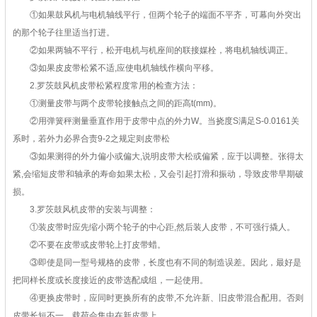
①如果鼓风机与电机轴线平行，但两个轮子的端面不平齐，可幕向外突出
的那个轮子往里适当打进。
②如果两轴不平行，松开电机与机座间的联接媒栓，将电机轴线调正。
③如果皮皮带松紧不适,应使电机轴线作横向平移。
2.罗茨鼓风机皮带松紧程度常用的检查方法：
①测量皮带与两个皮带轮接触点之间的距高t(mm)。
②用弹簧秤测量垂直作用于皮带中点的外力W。当挠度S满足S-0.0161关
系时，若外力必界合责9-2之规定则皮带松
③如果测得的外力偏小或偏大,说明皮带大松或偏紧，应于以调整。张得太
紧,会缩短皮带和轴承的寿命如果太松，又会引起打滑和振动，导致皮带早期破
损。
3.罗茨鼓风机皮带的安装与调整：
①装皮带时应先缩小两个轮子的中心距,然后装人皮带，不可强行撬人。
②不要在皮带或皮带轮上打皮带蜡。
③即使是同一型号规格的皮带，长度也有不同的制造误差。因此，最好是
把同样长度或长度接近的皮带选配成组，一起使用。
④更换皮带时，应同时更换所有的皮带,不允许新、旧皮带混合配用。否则
皮带长短不一，载荷会集中在新皮带上。