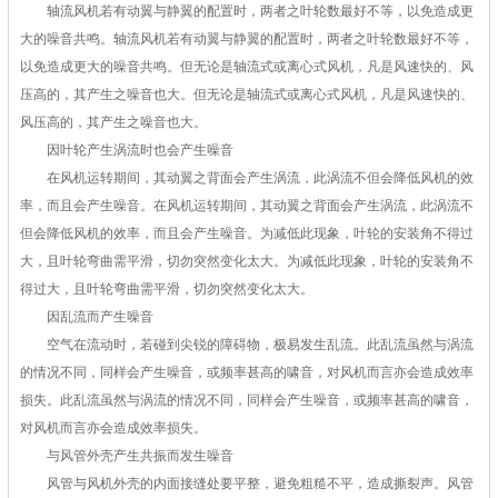
轴流风机若有动翼与静翼的配置时，两者之叶轮数最好不等，以免造成更
大的噪音共鸣。轴流风机若有动翼与静翼的配置时，两者之叶轮数最好不等，
以免造成更大的噪音共鸣。但无论是轴流式或离心式风机，凡是风速快的、风
压高的，其产生之噪音也大。但无论是轴流式或离心式风机，凡是风速快的、
风压高的，其产生之噪音也大。
因叶轮产生涡流时也会产生噪音
在风机运转期间，其动翼之背面会产生涡流，此涡流不但会降低风机的效
率，而且会产生噪音。在风机运转期间，其动翼之背面会产生涡流，此涡流不
但会降低风机的效率，而且会产生噪音。为减低此现象，叶轮的安装角不得过
大，且叶轮弯曲需平滑，切勿突然变化太大。为减低此现象，叶轮的安装角不
得过大，且叶轮弯曲需平滑，切勿突然变化太大。
因乱流而产生噪音
空气在流动时，若碰到尖锐的障碍物，极易发生乱流。此乱流虽然与涡流
的情况不同，同样会产生噪音，或频率甚高的啸音，对风机而言亦会造成效率
损失。此乱流虽然与涡流的情况不同，同样会产生噪音，或频率甚高的啸音，
对风机而言亦会造成效率损失。
与风管外壳产生共振而发生噪音
风管与风机外壳的内面接缝处要平整，避免粗糙不平，造成撕裂声。风管