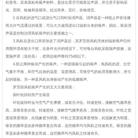
柱形等。其表面粘有吸声材料，悬挂位置尽可能靠近声源，并注意不影响采
光、照明、检修和巡视等。此法简单、宜行，价格便宜。
2.在风机的进气口或进出气口同时加消声器。消声器是一种阻止声音传播
而允许气流通过的装置，可以大大减弱进出口辐射出来的噪声。因此，装设消
声器是控制治理风机噪声的主要措施之一。
3.风机在进出口风管加设了消声器后，其罗茨鼓风机壳体的辐射噪声仍对
周围环境有较大干扰，在条件允许的情况下，可对每台风机采取隔声措施，设
置隔声罩（造价高），把周边噪声降到75dB以下。
4.防止两种振动产生的噪声。一种是喘振引起的噪声，电风机的进、出空
气量不平衡，和空气自身的温度、湿度增高，导致空气的粘滞系数增大，所引
起的喘振。另一种是风机自身振动产生的低频噪声。
罗茨鼓风机噪声产生的五大主要原因：
因叶轮回转而产生噪音
叶轮旋转时会与空气产生摩擦，或发生冲击。转速愈快，接解空气频率愈
高，其噪音愈尖锐。转速愈快，接解空气频率愈高，其噪音愈尖锐。叶轮之宽
度或厚度增加，此现象更为明显。叶轮之宽度或厚度增加，此现象更为明显。
噪音的频率是由多种频率复合而成，这些频率均与风机之转速有关。噪音的频
率是由多种频率复合而成，这些频率均与风机之转速有关。