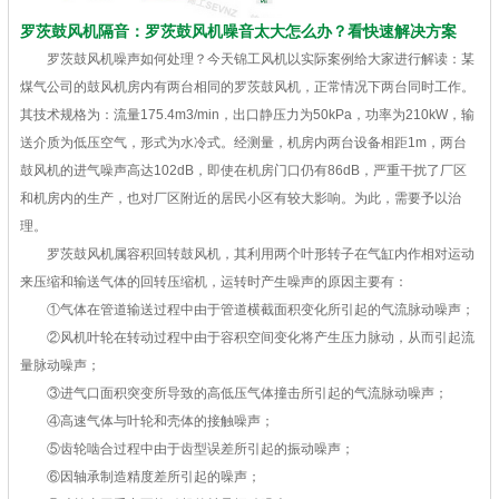
罗茨鼓风机隔音：罗茨鼓风机噪音太大怎么办？看快速解决方案
罗茨鼓风机噪声如何处理？今天锦工风机以实际案例给大家进行解读：某
煤气公司的鼓风机房内有两台相同的罗茨鼓风机，正常情况下两台同时工作。
其技术规格为：流量175.4m3/min，出口静压力为50kPa，功率为210kW，输
送介质为低压空气，形式为水冷式。经测量，机房内两台设备相距1m，两台
鼓风机的进气噪声高达102dB，即使在机房门口仍有86dB，严重干扰了厂区
和机房内的生产，也对厂区附近的居民小区有较大影响。为此，需要予以治
理。
罗茨鼓风机属容积回转鼓风机，其利用两个叶形转子在气缸内作相对运动
来压缩和输送气体的回转压缩机，运转时产生噪声的原因主要有：
①气体在管道输送过程中由于管道横截面积变化所引起的气流脉动噪声；
②风机叶轮在转动过程中由于容积空间变化将产生压力脉动，从而引起流
量脉动噪声；
③进气口面积突变所导致的高低压气体撞击所引起的气流脉动噪声；
④高速气体与叶轮和壳体的接触噪声；
⑤齿轮啮合过程中由于齿型误差所引起的振动噪声；
⑥因轴承制造精度差所引起的噪声；