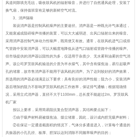
风道间隙填充毛毡，吸收鼓风机的辐射噪音，并进行了自然通风处理，安装了
换气扇，保持值班室有足够的新鲜空气对流。
3、消声隔噪
装设消声器是控制风机噪声的主要途径。消声器是一种既允许气体通过，
又能衰减或阻碍噪声传播的装置，可以大大减弱进、出风口辐射出来的噪音。
采用消声器控制气体动力性噪声，既简便又有效。通常，在鼓风机进气口或排
气管路中安装消声器，可以大幅度地降低从进气口辐射或管路中传播的噪声。
但市场提供的消声器以阻性的为多，仅适用于杂质少、无水雾和油雾的空气消
声。该公司罗茨鼓风机输送的介质为半水煤气，其中含有煤焦油，易引起吸声
孔的堵塞，故市售消声器不能用于该风机的消声。为了达到较好的消声效果，
所选用的消声器必须满足以下要求：具有良好的消声性能；阻力小，安装消声
器后增加的阻力不影响罗茨鼓风机的工作效率，保证排气通畅；根据现场情
况，采用立式消声器，直径不大于1100mm，总长度不能超过2m。罗茨鼓风
机厂家
按以上要求，采用简易阻抗复合型消声器，其结构要点如下：
①由于吸声材料易被煤焦油、煤尘堵塞，因此，设计成内腔无吸声材料；
②在保证一定通道截面积的情况下，气体分多通道进入，计算每个通道的
共振器的小孔孔径、板厚、腔深以达到消除不同频率噪声的目的；