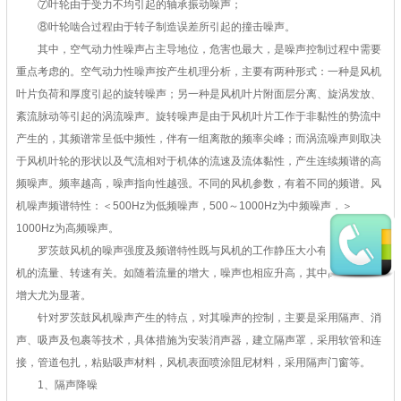
⑦叶轮由于受力不均引起的轴承振动噪声；
⑧叶轮啮合过程由于转子制造误差所引起的撞击噪声。
其中，空气动力性噪声占主导地位，危害也最大，是噪声控制过程中需要
重点考虑的。空气动力性噪声按产生机理分析，主要有两种形式：一种是风机
叶片负荷和厚度引起的旋转噪声；另一种是风机叶片附面层分离、旋涡发放、
紊流脉动等引起的涡流噪声。旋转噪声是由于风机叶片工作于非黏性的势流中
产生的，其频谱常呈低中频性，伴有一组离散的频率尖峰；而涡流噪声则取决
于风机叶轮的形状以及气流相对于机体的流速及流体黏性，产生连续频谱的高
频噪声。频率越高，噪声指向性越强。不同的风机参数，有着不同的频谱。风
机噪声频谱特性：＜500Hz为低频噪声，500～1000Hz为中频噪声，＞
1000Hz为高频噪声。
罗茨鼓风机的噪声强度及频谱特性既与风机的工作静压大小有关，又与风
机的流量、转速有关。如随着流量的增大，噪声也相应升高，其中高频噪声的
增大尤为显著。
针对罗茨鼓风机噪声产生的特点，对其噪声的控制，主要是采用隔声、消
声、吸声及包裹等技术，具体措施为安装消声器，建立隔声罩，采用软管和连
接，管道包扎，粘贴吸声材料，风机表面喷涂阻尼材料，采用隔声门窗等。
1、隔声降噪