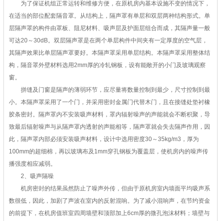
为了保证机组正常运转和维修方便，在原机房内基本设施不变的情况下，
在适当的部位配套隔音罩。从结构上，隔声罩有单层和双层两种结构形式。单
层隔声罩的构件由罩板、阻尼材料、吸声层及护面层组合而成，其隔声量一般
可达20～30dB。双层隔声罩是在两个单层构件中间夹有一定厚度的空气层，
其隔声效果比单层隔声罩要好。本隔声罩采用单层结构。本隔声罩采用整体结
构，隔音罩外壁材料选用2mm厚的冷轧钢板，设有能敞开的小门及玻璃观察
窗。
拼缝及门窗是隔声的薄弱环节，应尽量将数量控制到最少，尺寸控制到最
小。本隔声罩采用了一个门，并采用密封金属门代替木门，且在接缝处垫衬橡
胶条密封。隔声罩内不安装吸声材料，罩内辐射噪声的声能就会不断积聚，导
致最后辐射噪声与从隔声罩内透射的声能相等，隔声罩就会失去隔声作用，因
此，隔声罩内部必须安装吸声材料，设计中选用密度30～35kg/m3，厚为
100mm的超细棉，再以玻璃布及1mm穿孔钢板为覆盖层，使机房内的噪声传
播强度相应减弱。
2、吸声隔噪
机房密封的结果虽然防止了噪声外传，但由于原机房室内墙面平均吸声系
数很低，因此，加剧了声波在室内的反射混响。为了减小混响声，在节约资金
的前提下，在机房值班室四周墙壁和顶部加上6cm厚的微孔泡沫材料；墙壁与