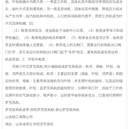
低。叶轮机械分为两大类：一类是工作机，流体从其中吸收功率增加压头或水
头，如叶片式泵和通风机；另一类是原动机，流体在其中膨胀、降低压力或水
头产生功率，如汽轮机和水轮机。人们把原动机称为透平，而把工作机成为叶
片式流体机械。[1]
（2）检查润滑状况，使油面处于油标中心位置。（3）检查皮带张力和皮
带轮偏正。（4）检查电源的电压和频率；（5）检查各仪表是否正常，如有异
常及时通知维修人员更换。（6）将管道上的主阀门、需要运行的风机出口阀
门打开，其它未运行的风机出口阀门处于“关闭”状态，避免风机超负荷运转，
机器受损。2、开机中检查：
河南三叶式罗茨风机,简介编辑组成罗茨风机由：机壳、墙板、叶轮、油
箱、消声器五大部分组成。机壳：主要起到支撑（墙板、叶轮、消声器）和固
定的作用。墙板：主要用来连接机壳与叶轮，并支撑叶轮的旋转，以及起到端
面密封的效果。叶轮：是罗茨风机的旋转部分，分两叶和三叶，但由于三叶的
比两叶的出气脉动更小、噪声更小、运转更平稳等很多优点，已逐渐代替两叶
罗茨风机。
罗茨鼓风机皮带 回转罗茨鼓风机 唐山罗茨鼓风机
山东锦工有限公司
地址：山东省章丘市经济开发区