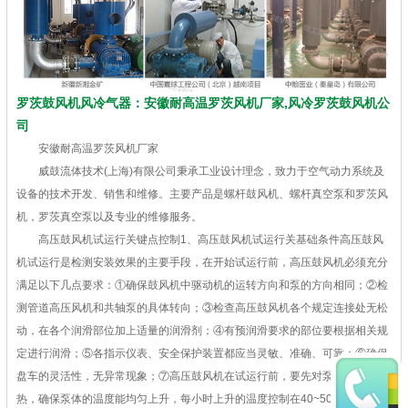
罗茨鼓风机风冷气器：安徽耐高温罗茨风机厂家,风冷罗茨鼓风机公
司
安徽耐高温罗茨风机厂家
威鼓流体技术(上海)有限公司秉承工业设计理念，致力于空气动力系统及
设备的技术开发、销售和维修。主要产品是螺杆鼓风机、螺杆真空泵和罗茨风
机，罗茨真空泵以及专业的维修服务。
高压鼓风机试运行关键点控制1、高压鼓风机试运行关基础条件高压鼓风
机试运行是检测安装效果的主要手段，在开始试运行前，高压鼓风机必须充分
满足以下几点要求：①确保鼓风机中驱动机的运转方向和泵的方向相同；②检
测管道高压风机和共轴泵的具体转向；③检查高压鼓风机各个规定连接处无松
动，在各个润滑部位加上适量的润滑剂；④有预润滑要求的部位要根据相关规
定进行润滑；⑤各指示仪表、安全保护装置都应当灵敏、准确、可靠；⑥确保
盘车的灵活性，无异常现象；⑦高压鼓风机在试运行前，要先对泵体进行预
热，确保泵体的温度能均匀上升，每小时上升的温度控制在40~50℃之间。高