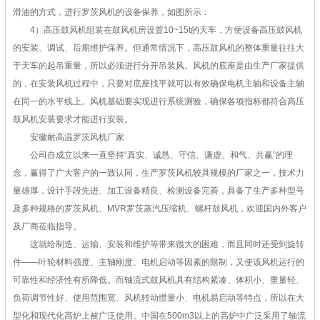
滑油的方式，进行罗茨风机的设备保养，如图所示：
4）高压鼓风机组装在鼓风机房设置10~15t的天车，方便设备高压鼓风机
的安装、调试、后期维护保养。但通常情况下，高压鼓风机的整体重量往往大
于天车的起吊重量，所以必须进行分开吊装风。风机的底座是由生产厂家提供
的，在安装风机过程中，只要对底座找平就可以有效确保电机主轴和设备主轴
在同一的水平线上。风机基础要实现进行系统测验，确保各项指标都符合高压
鼓风机安装要求才能进行安装。
安徽耐高温罗茨风机厂家
公司自成立以来一直坚持“真实、诚恳、守信、谦虚、和气、共赢”的理
念，赢得了广大客户的一致认同，生产罗茨风机较具规模的厂家之一，技术力
量雄厚，设计手段先进、加工设备精良、检测设备完善，具备了生产多种型号
及多种规格的罗茨风机、MVR罗茨蒸汽压缩机、螺杆鼓风机，欢迎国内外客户
及厂商莅临指导。
这就给制造、运输、安装和维护等带来很大的困难，而且同时还受到旋转
件——叶轮材料强度、主轴刚度、电机启动等因素的限制，又使该风机运行的
可靠性和经济性有所降低。而轴流式鼓风机具有结构紧凑、体积小、重量轻、
负荷调节性好、使用范围宽、风机转动惯量小、电机易启动等特点，所以在大
型化和现代化高炉上被广泛使用。中国在500m3以上的高炉中广泛采用了轴流