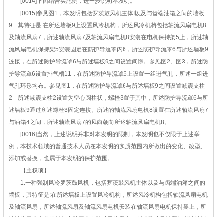
[0014]下面结合实施例，进一步说明本发明。
[0015]参见图1，本发明包括罗茨鼓风机主体I以及与齿端油箱之间的墙板
9，其特征是:在所述墙板9上设置风冷机构，所述风冷机构包括轴流风扇电机8
及轴流风扇7，所述轴流风扇7及轴流风扇电机8安装在电机保持架5上，所述轴
流风扇电机保持架5安装固定在防护导流罩内6，所述防护导流罩6与所述墙板9
连接，在所述防护导流罩6与所述墙板9之间设置间隙。参见图2、图3，所述防
护导流罩6设置排气槽11，在所述防护导流罩6上设置一组进气孔，所述一组进
气孔环形均布。参见图1，在所述防护导流罩6与所述墙板9之间设置减震支柱
2，所述减震支柱2设置为空心圆柱状，螺栓3置于其中，所述防护导流罩6与所
述墙板9通过所述螺栓3固定连接。所述的轴流风扇电机8设置在所述轴流风扇7
与油箱4之间，所述轴流风扇7的风向朝向所述轴流风扇电机8。
[0016]当然，上述说明并非对本发明的限制，本发明也不仅限于上述举
例，本技术领域的普通技术人员在本发明的实质范围内所做出的变化、改型、
添加或替换，也属于本发明的保护范围。
【主权项】
1.一种强制风冷罗茨鼓风机，包括罗茨鼓风机主体以及与齿端油箱之间的
墙板，其特征是:在所述墙板上设置风冷机构，所述风冷机构包括轴流风扇电机
及轴流风扇，所述轴流风扇及轴流风扇电机安装在轴流风扇电机保持架上，所