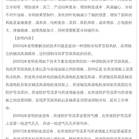
立冷却塔，增加成本；其三，产品结构复杂，增加制造成本，风扇偏心、冷却
不对中油箱，冷却效果受制约，加长的叶轮轴减小了轴的强度，增加了损坏的
风险及返修难度，成本高，结构复杂；其四，双机串联，成本增加，占地面积
大，维修困难，故障风险加大，同样需要配置冷却循环水。
【发明内容】
[0004]本发明要解决的技术问题是提供一种强制冷却罗茨鼓风机，采用独
立的轴流风扇模块，达到强制冷却罗茨鼓风机的目的。
[0005]本发明采用如下技术方案实现发明目的:一种强制风冷罗茨鼓风机，
包括罗茨鼓风机主体以及与齿端油箱之间的墙板，其特征是:在所述墙板上设置
风冷机构，所述风冷机构包括轴流风扇电机及轴流风扇，所述轴流风扇及轴流
风扇电机安装在轴流风扇电机保持架上，所述轴流风扇电机保持架安装固定在
防护导流罩内，所述防护导流罩与所述墙板连接，在所述防护导流罩与所述墙
板之间设置间隙。实现罗茨鼓风机以及轴承及润滑油强制冷却，延长工作寿
命。
[0006]本发明的改进有，所述防护导流罩设置排气槽，在所述防护导流罩
上设置一组进气孔孔，所述一组进气孔孔环形均布。
[0007]本发明的改进还有，在所述防护导流罩与所述墙板之间设置减震支