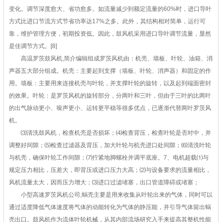
变化。调节深度愈大、省功愈多。如流量减少到额定流量的60%时，进口导叶
方式比进口节流方式节省功率达17%之多。此外，其结构相对简单，运行可
靠，维护管理方便，初期投资低。因此，鼓风机采用进口导叶调节流量，显然
是佳调节方式。[8]
高温罗茨鼓风机,简介编辑组成罗茨风机由：机壳、墙板、叶轮、油箱、消
声器五大部分组成。机壳：主要起到支撑（墙板、叶轮、消声器）和固定的作
用。墙板：主要用来连接机壳与叶轮，并支撑叶轮的旋转，以及起到端面密封
的效果。叶轮：是罗茨风机的旋转部分，分两叶和三叶，但由于三叶的比两叶
的出气脉动更小、噪声更小、运转更平稳等很多优点，已逐渐代替两叶罗茨风
机。
⑶清洗鼓风机，检查机壳是否损坏；⑷检查背压，检查叶轮是否对中，并
调整好间隙；⑸检查过滤器及背压，加大叶轮与机壳进口处间隙；⑹清洗叶轮
与机壳，确保叶轮工作间隙；⑺拧紧地脚螺栓并调平底座。7、电机超载⑴与
规定压力相比，压差大，即背压或进口压力大高；⑵与设备要求的流量相比，
风机流量太大，因而压力增大；⑶进口过滤堵塞，出口管道障碍或堵塞；
小型高速罗茨风机公司,蜗壳主要是用来收集从叶轮出来的气体，同时可以
通过适度降低气体速度将气体的动能转化为气体的静压能，并引导气体留出蜗
壳出口。鼓风机作为流体叶轮机械，从其内部流场研究入手来提高其整机性能