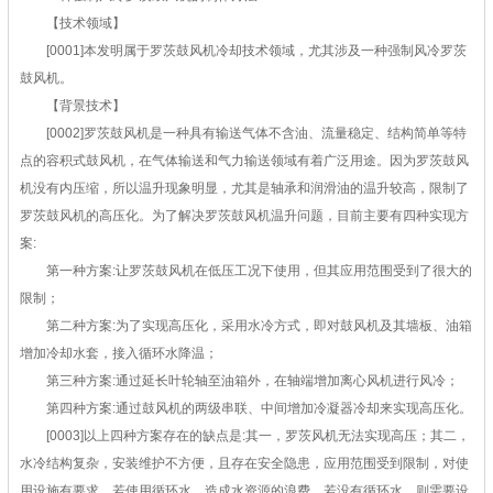
【技术领域】
[0001]本发明属于罗茨鼓风机冷却技术领域，尤其涉及一种强制风冷罗茨
鼓风机。
【背景技术】
[0002]罗茨鼓风机是一种具有输送气体不含油、流量稳定、结构简单等特
点的容积式鼓风机，在气体输送和气力输送领域有着广泛用途。因为罗茨鼓风
机没有内压缩，所以温升现象明显，尤其是轴承和润滑油的温升较高，限制了
罗茨鼓风机的高压化。为了解决罗茨鼓风机温升问题，目前主要有四种实现方
案:
第一种方案:让罗茨鼓风机在低压工况下使用，但其应用范围受到了很大的
限制；
第二种方案:为了实现高压化，采用水冷方式，即对鼓风机及其墙板、油箱
增加冷却水套，接入循环水降温；
第三种方案:通过延长叶轮轴至油箱外，在轴端增加离心风机进行风冷；
第四种方案:通过鼓风机的两级串联、中间增加冷凝器冷却来实现高压化。
[0003]以上四种方案存在的缺点是:其一，罗茨风机无法实现高压；其二，
水冷结构复杂，安装维护不方便，且存在安全隐患，应用范围受到限制，对使
用设施有要求，若使用循环水，造成水资源的浪费，若没有循环水，则需要设