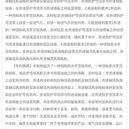
述轴流风扇电机保持架安装固定在防护导流罩内，所述防护导流罩与所述墙板
连接，在所述防护导流罩与所述墙板之间设置间隙。2.根据权利要求1所述的
一种强制风冷罗茨鼓风机，其特征是:所述防护导流罩设置排气槽，在所述防护
导流罩上设置一组进气孔，所述一组进气孔环形均布。3.根据权利要求1所述
的一种强制风冷罗茨鼓风机，其特征是:在所述防护导流罩与所述墙板之间设置
减震支柱，所述减震支柱设置为空心圆柱状，螺栓置于其中，所述防护导流罩
与所述墙板通过所述螺栓固定连接。4.根据权利要求1所述的一种强制风冷罗
茨鼓风机，其特征是:所述的轴流风扇电机设置在所述轴流风扇与油箱之间，所
述轴流风扇的风向朝向所述轴流风扇电机。
【专利摘要】本发明提供了一种强制风冷罗茨鼓风机，一种强制风冷罗茨
鼓风机，包括罗茨鼓风机主体与齿端油箱之间的墙板，其特征是：在所述墙板
上设置风冷机构，所述风冷机构包括轴流风扇电机及轴流风扇，所述轴流风扇
及轴流风扇电机安装在轴流风扇电机保持架上，所述轴流风扇电机保持架安装
固定在防护导流罩内，所述防护导流罩与所述墙板连接，在所述防护导流罩与
所述墙板之间设置间隙。本发明的优点和积极效果是：本发明对鼓风机进行冷
却采用一体化风冷结构，结构简单于安装、拆卸、更换和维修；该装置与风机
电源分离，便于控制；无需用水及冷却塔，成本节约；对使用环境要求低；对
中冷却，轴承冷却效果更好；对于使用隔声罩的产品，使气流更加通畅，运行