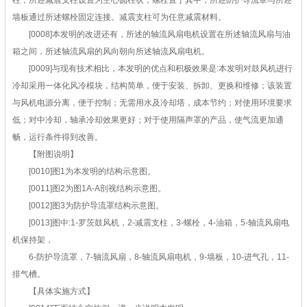
柱，所述减震支柱设置为空心圆柱状，螺栓置于其中，所述防护导流罩与所述
墙板通过所述螺栓固定连接。减震支柱可为任意减震材料。
[0008]本发明的改进还有，所述的轴流风扇电机设置在所述轴流风扇与油
箱之间，所述轴流风扇的风向朝向所述轴流风扇电机。
[0009]与现有技术相比，本发明的优点和积极效果是:本发明对鼓风机进行
冷却采用一体化风冷模块，结构简单，便于安装、拆卸、更换和维修；该装置
与风机电源分离，便于控制；无需用水及冷却塔，成本节约；对使用环境要求
低；对中冷却，轴承冷却效果更好；对于使用隔声罩的产品，使气流更加通
畅，运行条件得到改善。
【附图说明】
[0010]图1为本发明的结构示意图。
[0011]图2为图1A-A剖视结构示意图。
[0012]图3为防护导流罩结构示意图。
[0013]图中:1-罗茨鼓风机，2-减震支柱，3-螺栓，4-油箱，5-轴流风扇电
机保持架，
6-防护导流罩，7-轴流风扇，8-轴流风扇电机，9-墙板，10-进气孔，11-
排气槽。
【具体实施方式】