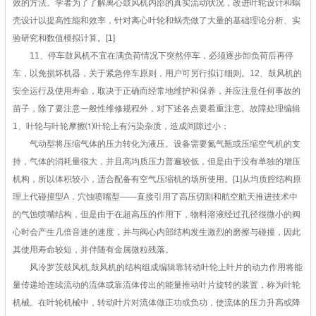
效的方法。学者为了了解离心鼓风机内部的真实流动状况，改进叶轮设计和蜗
壳设计以提高性能和效率，针对离心叶轮和蜗壳做了大量的基础理论分析、实
验研究和数值模拟计算。[1]
11、停车鼓风机不宜在满负荷情况下突然停车，必须逐步卸负荷后再停
车，以免损坏机器，关于紧急停车原则，用户可另行拟订细则。12、鼓风机的
安全运行及使用寿命，取决于正确而经常地维护和保养，并应注意任何事故的
苗子，除了要注意一般性维修规程外，对下述各点要着重注意。故障处理编辑
1、叶轮与叶轮摩擦⑴叶轮上有污染杂质，造成间隙过小；
气动型将压缩气体的压力转化为液压。设备需要氮气瓶或压缩空气机的支
持，气体的消耗量很大，并且高均质压力普遍较低，但是由于没有单独的增压
机构，所以体积较小，适合配备有空气压缩机的场所使用。[1]从均质腔结构原
理上代碰撞型A．穴蚀喷嘴型——直接引用了高压切割和航空航天推进技术中
的气蚀喷嘴结构，但是由于在超高压的作用下，物料溶液经过孔径很微小的阀
心时会产生几倍音速的速度，并与阀心内部结构发生激烈的磨擦与碰撞，因此
其使用寿命较短，并伴随有金属微粒残落。
风冷罗茨鼓风机,鼓风机的结构组成编辑靠转动叶轮上叶片的动力作用将能
量传递给连续流动的流体或靠流体传出的能量推动叶片旋转的装置，称为叶轮
机械。在叶轮机械中，转动叶片对流体做正功或负功，使流体的压力升高或降