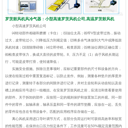
罗茨鼓风机风冷气器：小型高速罗茨风机公司,高温罗茨鼓风机
小型高速罗茨风机公司
⑷转动部件相碰和磨擦（卡住）；⑸油位太高；⑹窄V型皮带过热，振动
过大，皮带轮过小。⑴降低压力到规定值；⑵将多余气体放到大气中或降低鼓
风机转速；⑶清除障碍物；⑷立即停机，检查原因；⑸将油位调到正确位置；
⑹检查皮带张力，换成大直径的皮带轮。8、压力不足（1）由于风机长期运
行，可能是皮带打滑，使转速降低；
实施安全措施。拆除注意事项时，应标记重要部件的尺寸和设备的方向，
以便在组装过程中重置复选标记，以防止发作。例如，测量各种垫片的厚度并
进行记录，测量转子各部分的间隙并进行记录，并对主齿轮和从动齿轮以及齿
槽上的相应符号进行一组概括。在安装罗茨鼓风机之前，应清洁和查看要使用
的部件。关于拆卸的部件，应按照一定的规则保护和放置加工的外观。同一部
件中的零件，如轴承座，轴承压盖和同一零件的调节垫圈，应放在一起。丢失
的零件应包含在专用设备中。匹配的应用程序应存储在一起。
离心风机采用进口导叶调节方式，在部分负荷运行时可获得高效率和较宽
的性能范围，在保持出口压力恒定条件下，工作流量可在50%额定流量范围内