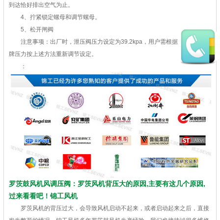
到达恰好排出空气为止。
4、拧紧锁定螺母和调节螺母。
5、松开闸阀
注意事项：出厂时，泄压阀压力设定为39.2kpa，用户需根据罗茨风机铭
牌压力按上述方法重新调节设定。
：
罗茨鼓风机风调压阀：罗茨风机背压大的原因,主要有这几个原因,
过来看看吧！锦工风机
罗茨风机的背压过大，会导致风机启动不起来，或者启动起来之后，直接