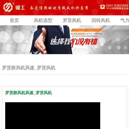
首页
风机选型
罗茨风机
回转风机
气
罗茨鼓风机风速_罗茨风机
罗茨鼓风机风速_罗茨风机