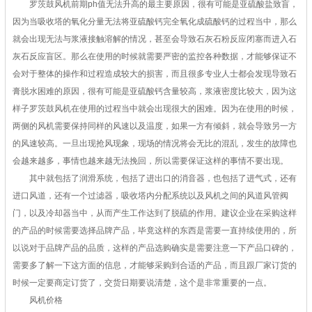
罗茨鼓风机前期ph值无法升高的最主要原因，很有可能是亚硫酸盐致盲，
因为当吸收塔的氧化分量无法将亚硫酸钙完全氧化成硫酸钙的过程当中，那么
就会出现无法与浆液接触溶解的情况，甚至会导致石灰石粉反应闭塞而进入石
灰石反应盲区。那么在使用的时候就需要严密的监控各种数据，才能够保证不
会对于整体的操作和过程造成较大的损害，而且很多专业人士都会发现导致石
膏脱水困难的原因，很有可能是亚硫酸钙含量较高，浆液密度比较大，因为这
样子罗茨鼓风机在使用的过程当中就会出现很大的困难。因为在使用的时候，
两侧的风机需要保持同样的风速以及温度，如果一方有倾斜，就会导致另一方
的风速较高。一旦出现抢风现象，现场的情况将会无比的混乱，发生的故障也
会越来越多，事情也越来越无法挽回，所以需要保证这样的事情不要出现。
其中就包括了润滑系统，包括了进出口的消音器，也包括了进气式，还有
进口风道，还有一个过滤器，吸收塔内分配系统以及风机之间的风道风管阀
门，以及冷却器当中，从而产生工作达到了脱硫的作用。建议企业在采购这样
的产品的时候需要选择品牌产品，毕竟这样的东西是需要一直持续使用的，所
以说对于品牌产品的品质，这样的产品选购确实是需要注意一下产品口碑的，
需要多了解一下这方面的信息，才能够采购到合适的产品，而且跟厂家订货的
时候一定要商定订货了，交货日期要说清楚，这个是非常重要的一点。
风机价格