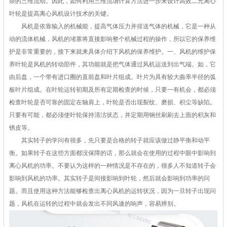
杂的三维流动。因此，如何利用三维流场计算方法进一步来设计高效二元离心
叶轮是提高离心风机设计技术的关键。
风机是依靠输入的机械能，提高气体压力并排送气体的机械，它是一种从
动的流体机械，风机的堵塞将直接影响整个机械过程的操作，所以它的保养维
护是非常重要的，接下来就来具体介绍下风机的保养维护。一、风机的维护保
养叶轮是风机的转动部件，其功能就是把气体通过风机运送到出气端。如，它
由后盘，一个带有进口圈的直前盘和叶片组成。叶片为具有较大曲率半径的弧
板叶片组成。在叶轮运转初期及所有定期检查的时候，只要一有机会，都必须
检查叶轮是否可靠的固定在轴肩上，叶轮是否出现裂纹、磨损、积尘等缺陷。
只要有可能，都必须使叶轮保持清洁状态，并定期用钢丝刷刷去上面的积灰和
锈皮等。
其实转子的学问有很多，先只要是合格的转子就应该做过静平衡和动平
衡。如果转子在这些方面都没保障的话，那么就会在使用的过程中眼中影响到
离心风机的功率。不要认为这样的一种情况是不存在的，很多人不知道转子会
影响到风机的功率。其实转子是间接影响到叶轮，然后就会影响到功率的问
题。而且使用这种方法能够检查出离心风机的运转状况，因为一旦转子出现问
题，风机在运转的过程中就会发出不同风速的响声，容易辨别。